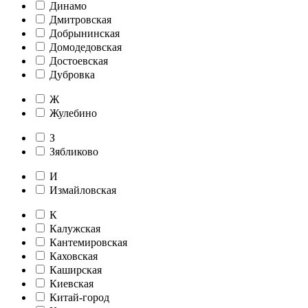
Динамо
Дмитровская
Добрынинская
Домодедовская
Достоевская
Дубровка
Ж
Жулебино
З
Зябликово
И
Измайловская
К
Калужская
Кантемировская
Каховская
Каширская
Киевская
Китай-город