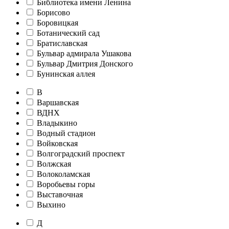
Библиотека имени Ленина
Борисово
Боровицкая
Ботанический сад
Братиславская
Бульвар адмирала Ушакова
Бульвар Дмитрия Донского
Бунинская аллея
В
Варшавская
ВДНХ
Владыкино
Водный стадион
Войковская
Волгоградский проспект
Волжская
Волоколамская
Воробьевы горы
Выставочная
Выхино
Д