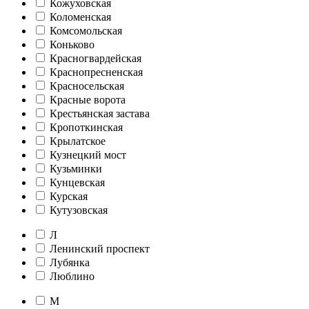
Кожуховская
Коломенская
Комсомольская
Коньково
Красногвардейская
Краснопресненская
Красносельская
Красные ворота
Крестьянская застава
Кропоткинская
Крылатское
Кузнецкий мост
Кузьминки
Кунцевская
Курская
Кутузовская
Л
Ленинский проспект
Лубянка
Люблино
М