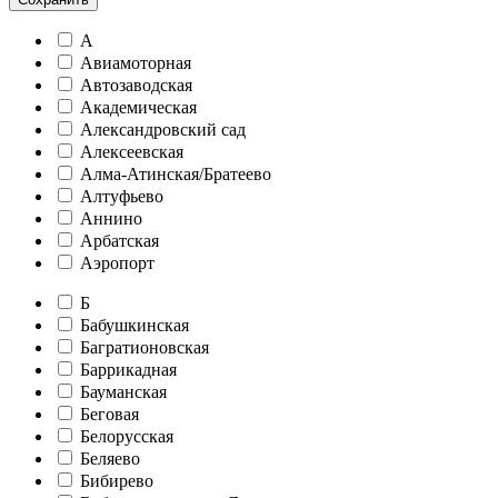
А
Авиамоторная
Автозаводская
Академическая
Александровский сад
Алексеевская
Алма-Атинская/Братеево
Алтуфьево
Аннино
Арбатская
Аэропорт
Б
Бабушкинская
Багратионовская
Баррикадная
Бауманская
Беговая
Белорусская
Беляево
Бибирево