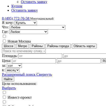
Оставить заявку
Купим
Оставить заявку
8 (495) 772-76-58
Многоканальный
Я хочу:
Что:
Где:
Новая Москва
Шоссе
Метро
Районы
Районы города
Область карты
Площадь:
Цена:
за:
в:
Расширенный поиск
Свернуть
Найти
Цели использования
:
Выбрать
Инвест-проект