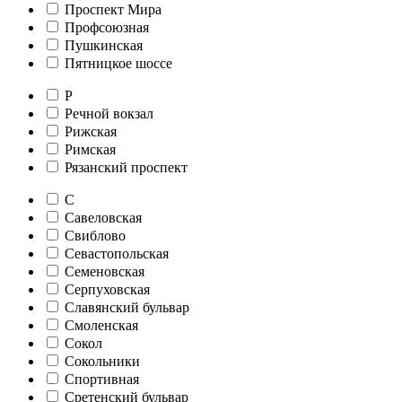
Проспект Мира
Профсоюзная
Пушкинская
Пятницкое шоссе
Р
Речной вокзал
Рижская
Римская
Рязанский проспект
С
Савеловская
Свиблово
Севастопольская
Семеновская
Серпуховская
Славянский бульвар
Смоленская
Сокол
Сокольники
Спортивная
Сретенский бульвар