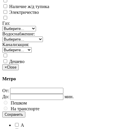
Наличие ж/д тупика
Электричество
Газ:
Водоснабжение:
Канализация:
Дешево
×
Close
Метро
От:
До:
мин.
Пешком
На транспорте
Сохранить
А