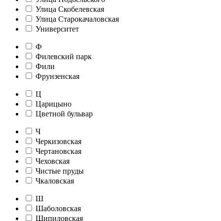
Улица Скобелевская
Улица Старокачаловская
Университет
Ф
Филевский парк
Фили
Фрунзенская
Ц
Царицыно
Цветной бульвар
Ч
Черкизовская
Чертановская
Чеховская
Чистые пруды
Чкаловская
Ш
Шаболовская
Шипиловская