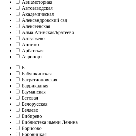
Авиамоторная
Автозаводская
Академическая
Александровский сад
Алексеевская
Алма-Атинская/Братеево
Алтуфьево
Аннино
Арбатская
Аэропорт
Б
Бабушкинская
Багратионовская
Баррикадная
Бауманская
Беговая
Белорусская
Беляево
Бибирево
Библиотека имени Ленина
Борисово
Боровицкая