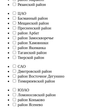
Рязанский район
ЦАО
Басманный район
Мещанский район
Пресненский район
район Арбат
район Замоскворечье
район Хамовники
район Якиманка
Таганский район
Тверской район
САО
Дмитровский район
район Восточное Дегунино
Тимирязевский район
ЮЗАО
Ломоносовский район
район Коньково
район Ясенево