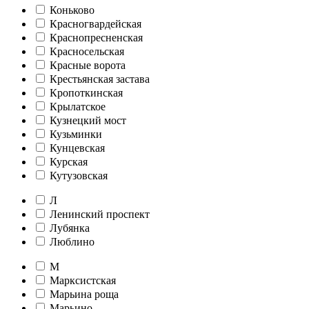
Коньково
Красногвардейская
Краснопресненская
Красносельская
Красные ворота
Крестьянская застава
Кропоткинская
Крылатское
Кузнецкий мост
Кузьминки
Кунцевская
Курская
Кутузовская
Л
Ленинский проспект
Лубянка
Люблино
М
Марксистская
Марьина роща
Марьино