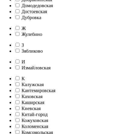
Домодедовская
Достоевская
Дубровка
Ж
Жулебино
З
Зябликово
И
Измайловская
К
Калужская
Кантемировская
Каховская
Каширская
Киевская
Китай-город
Кожуховская
Коломенская
Комсомольская