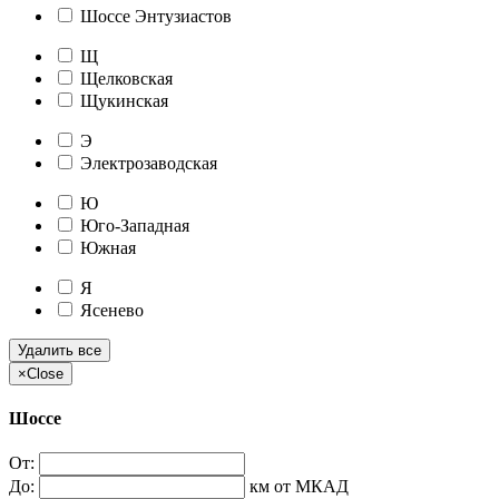
Шоссе Энтузиастов
Щ
Щелковская
Щукинская
Э
Электрозаводская
Ю
Юго-Западная
Южная
Я
Ясенево
Удалить все
×
Close
Шоссе
От:
До:
км от МКАД