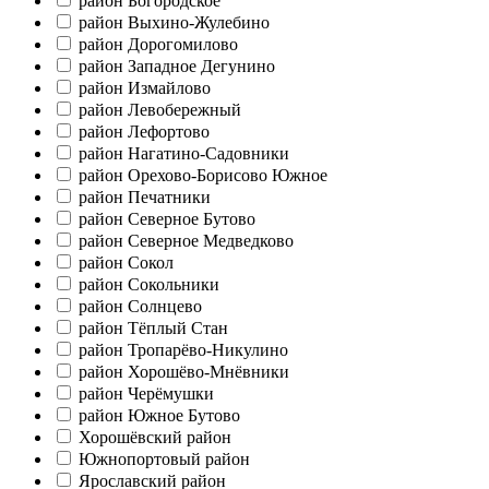
район Богородское
район Выхино-Жулебино
район Дорогомилово
район Западное Дегунино
район Измайлово
район Левобережный
район Лефортово
район Нагатино-Садовники
район Орехово-Борисово Южное
район Печатники
район Северное Бутово
район Северное Медведково
район Сокол
район Сокольники
район Солнцево
район Тёплый Стан
район Тропарёво-Никулино
район Хорошёво-Мнёвники
район Черёмушки
район Южное Бутово
Хорошёвский район
Южнопортовый район
Ярославский район