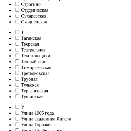
Строгино
Студенческая
Сухаревская
Сходненская
Т
Таганская
Тверская
Театральная
Текстильщики
Теплый стан
Тимирязевская
Третьяковская
Трубная
Тульская
Тургеневская
Тушинская
У
Улица 1905 года
Улица академика Янгеля
Улица Горчакова
Улица Подбельского