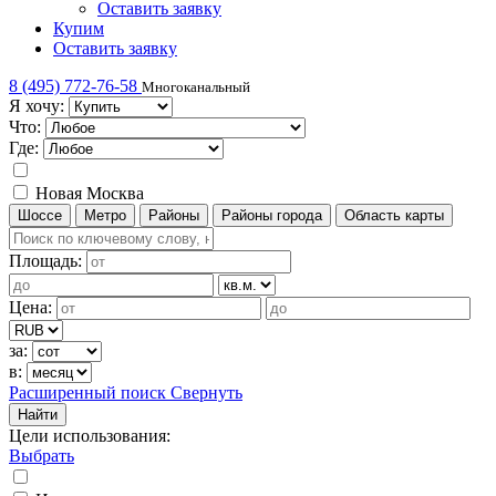
Оставить заявку
Купим
Оставить заявку
8 (495) 772-76-58
Многоканальный
Я хочу:
Что:
Где:
Новая Москва
Шоссе
Метро
Районы
Районы города
Область карты
Площадь:
Цена:
за:
в:
Расширенный поиск
Свернуть
Найти
Цели использования
:
Выбрать