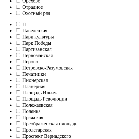
Орехово
Отрадное
Охотный ряд
П
Павелецкая
Парк культуры
Парк Победы
Партизанская
Первомайская
Перово
Петровско-Разумовская
Печатники
Пионерская
Планерная
Площадь Ильича
Площадь Революции
Полежаевская
Полянка
Пражская
Преображенская площадь
Пролетарская
Проспект Вернадского