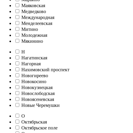
Маяковская
Медведково
Международная
Менделеевская
Митино
Молодежная
Мякинино
Н
Нагатинская
Нагорная
Нахимовский проспект
Новогиреево
Новокосино
Новокузнецкая
Новослободская
Новоясеневская
Новые Черемушки
О
Октябрьская
Октябрьское поле