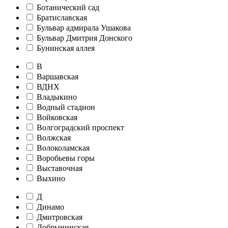
Ботанический сад
Братиславская
Бульвар адмирала Ушакова
Бульвар Дмитрия Донского
Бунинская аллея
В
Варшавская
ВДНХ
Владыкино
Водный стадион
Войковская
Волгоградский проспект
Волжская
Волоколамская
Воробьевы горы
Выставочная
Выхино
Д
Динамо
Дмитровская
Добрынинская