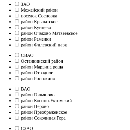
ЗАО
Можайский район
поселок Сосновка
район Крылатское
район Кунцево
район Очаково-Матвеевское
район Раменки
район Филевский парк
СВАО
Останкинский район
район Марьина роща
район Отрадное
район Ростокино
ВАО
район Гольяново
район Косино-Ухтомский
район Перово
район Преображенское
район Соколиная Гора
СЗАО