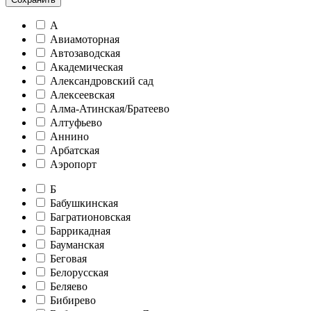
А
Авиамоторная
Автозаводская
Академическая
Александровский сад
Алексеевская
Алма-Атинская/Братеево
Алтуфьево
Аннино
Арбатская
Аэропорт
Б
Бабушкинская
Багратионовская
Баррикадная
Бауманская
Беговая
Белорусская
Беляево
Бибирево