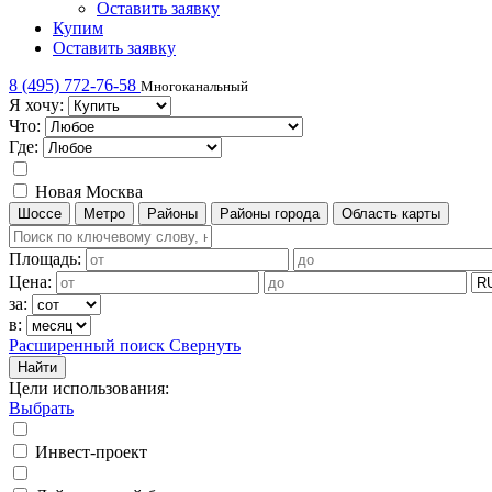
Оставить заявку
Купим
Оставить заявку
8 (495) 772-76-58
Многоканальный
Я хочу:
Что:
Где:
Новая Москва
Шоссе
Метро
Районы
Районы города
Область карты
Площадь:
Цена:
за:
в:
Расширенный поиск
Свернуть
Найти
Цели использования
:
Выбрать
Инвест-проект