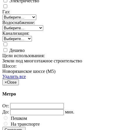
Электричество
Газ:
Водоснабжение:
Канализация:
Дешево
Цели использования:
Земли под многоэтажное строительство
Шоссе:
Новорязанское шоссе (М5)
Удалить все
×
Close
Метро
От:
До:
мин.
Пешком
На транспорте
Сохранить