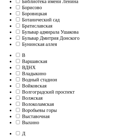
Библиотека имени Ленина
Борисово
Боровицкая
Ботанический сад
Братиславская
Бульвар адмирала Ушакова
Бульвар Дмитрия Донского
Бунинская аллея
В
Варшавская
ВДНХ
Владыкино
Водный стадион
Войковская
Волгоградский проспект
Волжская
Волоколамская
Воробьевы горы
Выставочная
Выхино
Д