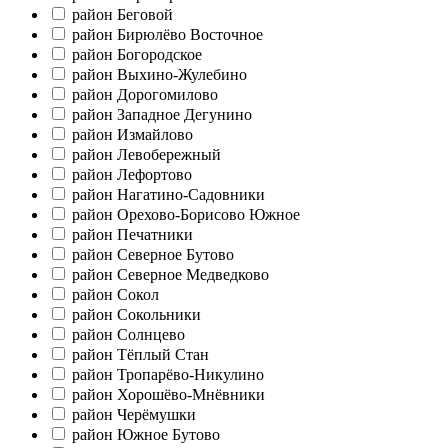
район Беговой
район Бирюлёво Восточное
район Богородское
район Выхино-Жулебино
район Дорогомилово
район Западное Дегунино
район Измайлово
район Левобережный
район Лефортово
район Нагатино-Садовники
район Орехово-Борисово Южное
район Печатники
район Северное Бутово
район Северное Медведково
район Сокол
район Сокольники
район Солнцево
район Тёплый Стан
район Тропарёво-Никулино
район Хорошёво-Мнёвники
район Черёмушки
район Южное Бутово