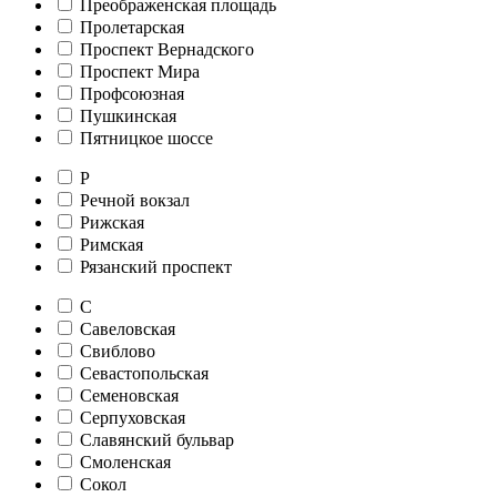
Преображенская площадь
Пролетарская
Проспект Вернадского
Проспект Мира
Профсоюзная
Пушкинская
Пятницкое шоссе
Р
Речной вокзал
Рижская
Римская
Рязанский проспект
С
Савеловская
Свиблово
Севастопольская
Семеновская
Серпуховская
Славянский бульвар
Смоленская
Сокол