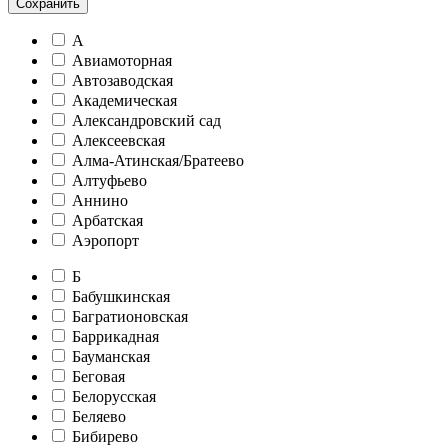
Сохранить
А
Авиамоторная
Автозаводская
Академическая
Александровский сад
Алексеевская
Алма-Атинская/Братеево
Алтуфьево
Аннино
Арбатская
Аэропорт
Б
Бабушкинская
Багратионовская
Баррикадная
Бауманская
Беговая
Белорусская
Беляево
Бибирево