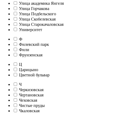
Улица академика Янгеля
Улица Горчакова
Улица Подбельского
Улица Скобелевская
Улица Старокачаловская
Университет
Ф
Филевский парк
Фили
Фрунзенская
Ц
Царицыно
Цветной бульвар
Ч
Черкизовская
Чертановская
Чеховская
Чистые пруды
Чкаловская