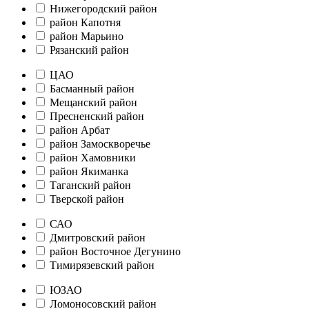
Нижегородский район
район Капотня
район Марьино
Рязанский район
ЦАО
Басманный район
Мещанский район
Пресненский район
район Арбат
район Замоскворечье
район Хамовники
район Якиманка
Таганский район
Тверской район
САО
Дмитровский район
район Восточное Дегунино
Тимирязевский район
ЮЗАО
Ломоносовский район