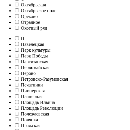
Октябрьская
Октябрьское поле
Орехово
Отрадное
Охотный ряд
П
Павелецкая
Парк культуры
Парк Победы
Партизанская
Первомайская
Перово
Петровско-Разумовская
Печатники
Пионерская
Планерная
Площадь Ильича
Площадь Революции
Полежаевская
Полянка
Пражская