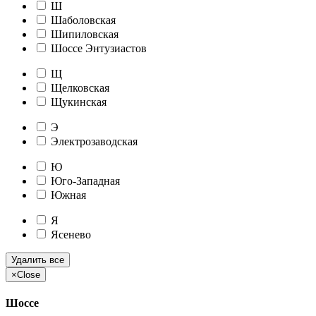
Ш
Шаболовская
Шипиловская
Шоссе Энтузиастов
Щ
Щелковская
Щукинская
Э
Электрозаводская
Ю
Юго-Западная
Южная
Я
Ясенево
Удалить все
×
Close
Шоссе