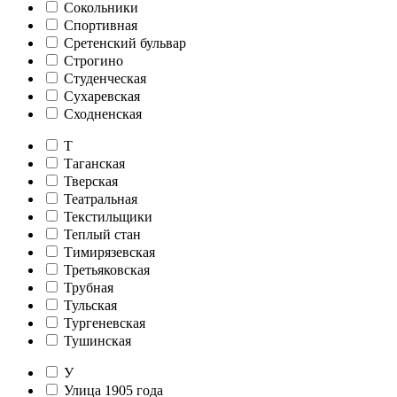
Сокольники
Спортивная
Сретенский бульвар
Строгино
Студенческая
Сухаревская
Сходненская
Т
Таганская
Тверская
Театральная
Текстильщики
Теплый стан
Тимирязевская
Третьяковская
Трубная
Тульская
Тургеневская
Тушинская
У
Улица 1905 года