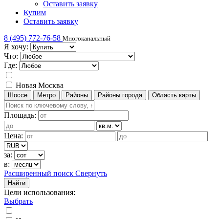
Оставить заявку
Купим
Оставить заявку
8 (495) 772-76-58
Многоканальный
Я хочу:
Что:
Где:
Новая Москва
Шоссе
Метро
Районы
Районы города
Область карты
Площадь:
Цена:
за:
в:
Расширенный поиск
Свернуть
Найти
Цели использования
:
Выбрать