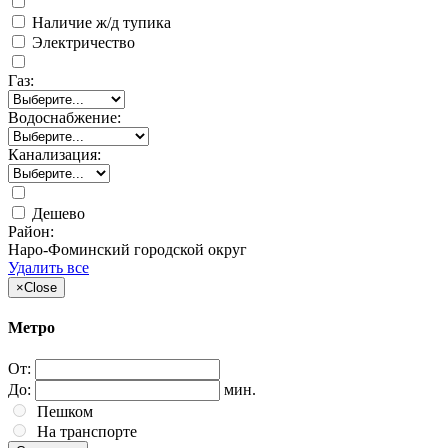
Наличие ж/д тупика
Электричество
Газ:
Водоснабжение:
Канализация:
Дешево
Район:
Наро-Фоминский городской округ
Удалить все
×
Close
Метро
От:
До:
мин.
Пешком
На транспорте