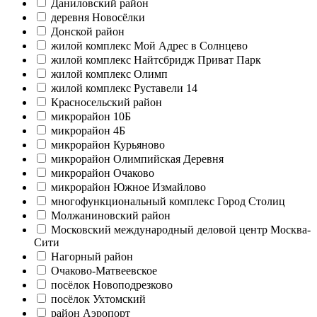
Даниловский район
деревня Новосёлки
Донской район
жилой комплекс Мой Адрес в Солнцево
жилой комплекс Найтсбридж Приват Парк
жилой комплекс Олимп
жилой комплекс Руставели 14
Красносельский район
микрорайон 10Б
микрорайон 4Б
микрорайон Курьяново
микрорайон Олимпийская Деревня
микрорайон Очаково
микрорайон Южное Измайлово
многофункциональный комплекс Город Столиц
Молжаниновский район
Московский международный деловой центр Москва-
Сити
Нагорный район
Очаково-Матвеевское
посёлок Новоподрезково
посёлок Ухтомский
район Аэропорт