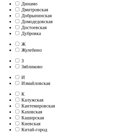
Динамо
Дмитровская
Добрынинская
Домодедовская
Достоевская
Дубровка
Ж
Жулебино
З
Зябликово
И
Измайловская
К
Калужская
Кантемировская
Каховская
Каширская
Киевская
Китай-город