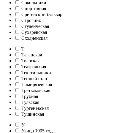
Сокольники
Спортивная
Сретенский бульвар
Строгино
Студенческая
Сухаревская
Сходненская
Т
Таганская
Тверская
Театральная
Текстильщики
Теплый стан
Тимирязевская
Третьяковская
Трубная
Тульская
Тургеневская
Тушинская
У
Улица 1905 года