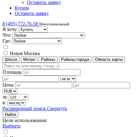
Оставить заявку
Купим
Оставить заявку
8 (495) 772-76-58
Многоканальный
Я хочу:
Что:
Где:
Новая Москва
Шоссе
Метро
Районы
Районы города
Область карты
Площадь:
Цена:
за:
в:
Расширенный поиск
Свернуть
Найти
Цели использования
:
Выбрать