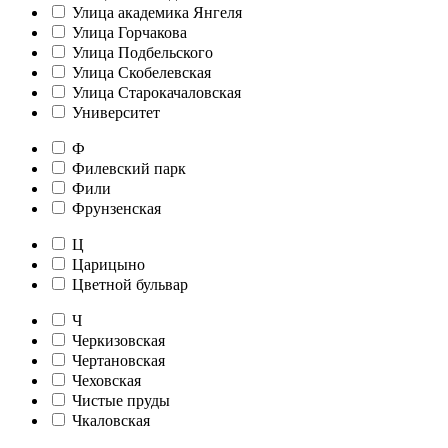
Улица академика Янгеля
Улица Горчакова
Улица Подбельского
Улица Скобелевская
Улица Старокачаловская
Университет
Ф
Филевский парк
Фили
Фрунзенская
Ц
Царицыно
Цветной бульвар
Ч
Черкизовская
Чертановская
Чеховская
Чистые пруды
Чкаловская