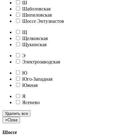
Ш
Шаболовская
Шипиловская
Шоссе Энтузиастов
Щ
Щелковская
Щукинская
Э
Электрозаводская
Ю
Юго-Западная
Южная
Я
Ясенево
Удалить все
×
Close
Шоссе