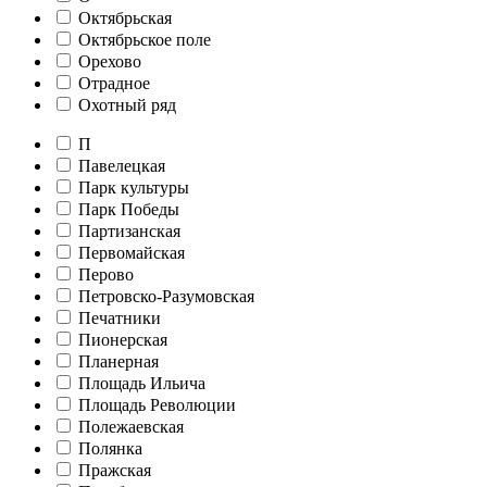
Октябрьская
Октябрьское поле
Орехово
Отрадное
Охотный ряд
П
Павелецкая
Парк культуры
Парк Победы
Партизанская
Первомайская
Перово
Петровско-Разумовская
Печатники
Пионерская
Планерная
Площадь Ильича
Площадь Революции
Полежаевская
Полянка
Пражская