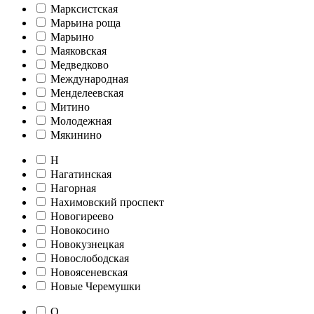
Марксистская
Марьина роща
Марьино
Маяковская
Медведково
Международная
Менделеевская
Митино
Молодежная
Мякинино
Н
Нагатинская
Нагорная
Нахимовский проспект
Новогиреево
Новокосино
Новокузнецкая
Новослободская
Новоясеневская
Новые Черемушки
О