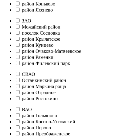
район Коньково
район Ясенево
ЗАО
Можайский район
поселок Сосновка
район Крылатское
район Кунцево
район Очаково-Матвеевское
район Раменки
район Филевский парк
СВАО
Останкинский район
район Марьина роща
район Отрадное
район Ростокино
ВАО
район Гольяново
район Косино-Ухтомский
район Перово
район Преображенское