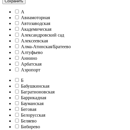
Сохранить
А
Авиамоторная
Автозаводская
Академическая
Александровский сад
Алексеевская
Алма-Атинская/Братеево
Алтуфьево
Аннино
Арбатская
Аэропорт
Б
Бабушкинская
Багратионовская
Баррикадная
Бауманская
Беговая
Белорусская
Беляево
Бибирево