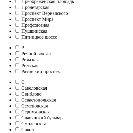
Преображенская площадь
Пролетарская
Проспект Вернадского
Проспект Мира
Профсоюзная
Пушкинская
Пятницкое шоссе
Р
Речной вокзал
Рижская
Римская
Рязанский проспект
С
Савеловская
Свиблово
Севастопольская
Семеновская
Серпуховская
Славянский бульвар
Смоленская
Сокол