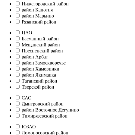
Нижегородский район
район Капотня
район Марьино
Рязанский район
ЦАО
Басманный район
Мещанский район
Пресненский район
район Арбат
район Замоскворечье
район Хамовники
район Якиманка
Таганский район
Тверской район
САО
Дмитровский район
район Восточное Дегунино
Тимирязевский район
ЮЗАО
Ломоносовский район