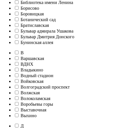
Библиотека имени Ленина
Борисово
Боровицкая
Ботанический сад
Братиславская
Бульвар адмирала Ушакова
Бульвар Дмитрия Донского
Бунинская аллея
В
Варшавская
ВДНХ
Владыкино
Водный стадион
Войковская
Волгоградский проспект
Волжская
Волоколамская
Воробьевы горы
Выставочная
Выхино
Д