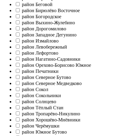
район Беговой
район Бирюлёво Восточное
район Богородское
район Выхино-Жулебино
район Дорогомилово
район Западное Дегунино
район Измайлово
район Левобережный
район Лефортово
район Нагатино-Садовники
район Орехово-Борисово Южное
район Печатники
район Северное Бутово
район Северное Медведково
район Сокол
район Сокольники
район Солнцево
район Тёплый Стан
район Тропарёво-Никулино
район Хорошёво-Мнёвники
район Черёмушки
район Южное Бутово