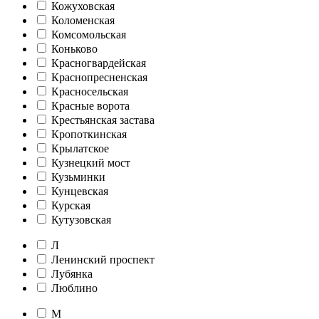
Кожуховская
Коломенская
Комсомольская
Коньково
Красногвардейская
Краснопресненская
Красносельская
Красные ворота
Крестьянская застава
Кропоткинская
Крылатское
Кузнецкий мост
Кузьминки
Кунцевская
Курская
Кутузовская
Л
Ленинский проспект
Лубянка
Люблино
М