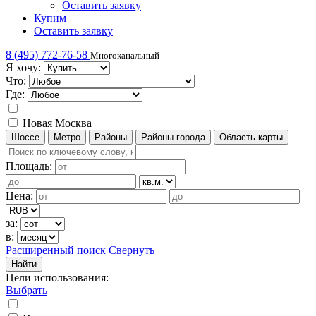
Оставить заявку
Купим
Оставить заявку
8 (495) 772-76-58
Многоканальный
Я хочу:
Что:
Где:
Новая Москва
Шоссе
Метро
Районы
Районы города
Область карты
Площадь:
Цена:
за:
в:
Расширенный поиск
Свернуть
Найти
Цели использования
:
Выбрать