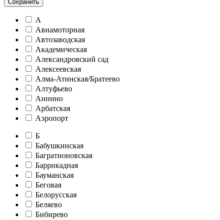
Сохранить
А
Авиамоторная
Автозаводская
Академическая
Александровский сад
Алексеевская
Алма-Атинская/Братеево
Алтуфьево
Аннино
Арбатская
Аэропорт
Б
Бабушкинская
Багратионовская
Баррикадная
Бауманская
Беговая
Белорусская
Беляево
Бибирево