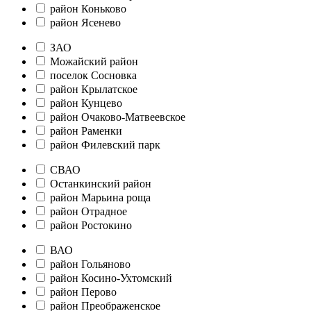
район Коньково
район Ясенево
ЗАО
Можайский район
поселок Сосновка
район Крылатское
район Кунцево
район Очаково-Матвеевское
район Раменки
район Филевский парк
СВАО
Останкинский район
район Марьина роща
район Отрадное
район Ростокино
ВАО
район Гольяново
район Косино-Ухтомский
район Перово
район Преображенское