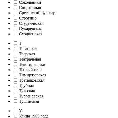
Сокольники
Спортивная
Сретенский бульвар
Строгино
Студенческая
Сухаревская
Сходненская
Т
Таганская
Тверская
Театральная
Текстильщики
Теплый стан
Тимирязевская
Третьяковская
Трубная
Тульская
Тургеневская
Тушинская
У
Улица 1905 года