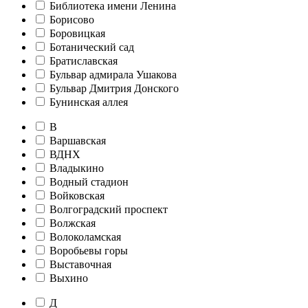
Библиотека имени Ленина
Борисово
Боровицкая
Ботанический сад
Братиславская
Бульвар адмирала Ушакова
Бульвар Дмитрия Донского
Бунинская аллея
В
Варшавская
ВДНХ
Владыкино
Водный стадион
Войковская
Волгоградский проспект
Волжская
Волоколамская
Воробьевы горы
Выставочная
Выхино
Д