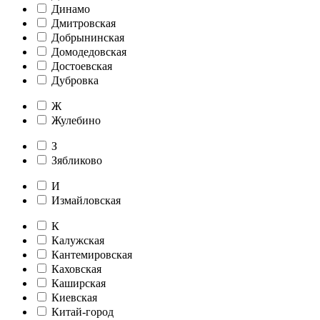
Динамо
Дмитровская
Добрынинская
Домодедовская
Достоевская
Дубровка
Ж
Жулебино
З
Зябликово
И
Измайловская
К
Калужская
Кантемировская
Каховская
Каширская
Киевская
Китай-город