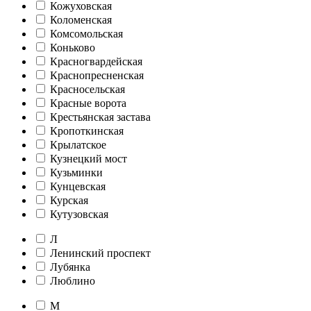
Кожуховская
Коломенская
Комсомольская
Коньково
Красногвардейская
Краснопресненская
Красносельская
Красные ворота
Крестьянская застава
Кропоткинская
Крылатское
Кузнецкий мост
Кузьминки
Кунцевская
Курская
Кутузовская
Л
Ленинский проспект
Лубянка
Люблино
М