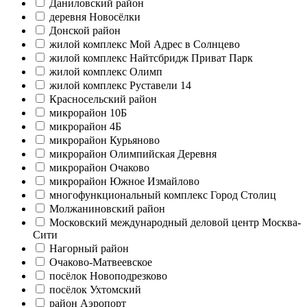
Даниловский район
деревня Новосёлки
Донской район
жилой комплекс Мой Адрес в Солнцево
жилой комплекс Найтсбридж Приват Парк
жилой комплекс Олимп
жилой комплекс Руставели 14
Красносельский район
микрорайон 10Б
микрорайон 4Б
микрорайон Курьяново
микрорайон Олимпийская Деревня
микрорайон Очаково
микрорайон Южное Измайлово
многофункциональный комплекс Город Столиц
Молжаниновский район
Московский международный деловой центр Москва-
Сити
Нагорный район
Очаково-Матвеевское
посёлок Новоподрезково
посёлок Ухтомский
район Аэропорт