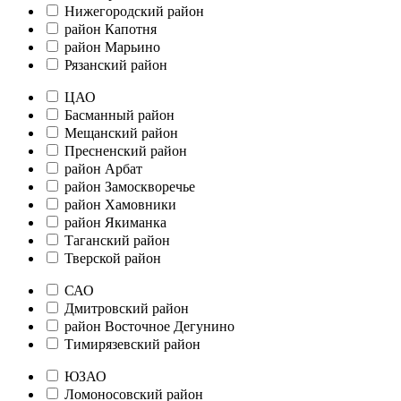
Нижегородский район
район Капотня
район Марьино
Рязанский район
ЦАО
Басманный район
Мещанский район
Пресненский район
район Арбат
район Замоскворечье
район Хамовники
район Якиманка
Таганский район
Тверской район
САО
Дмитровский район
район Восточное Дегунино
Тимирязевский район
ЮЗАО
Ломоносовский район