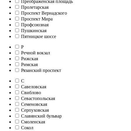
Преображенская площадь
Пролетарская
Проспект Вернадского
Проспект Мира
Профсоюзная
Пушкинская
Пятницкое шоссе
Р
Речной вокзал
Рижская
Римская
Рязанский проспект
С
Савеловская
Свиблово
Севастопольская
Семеновская
Серпуховская
Славянский бульвар
Смоленская
Сокол