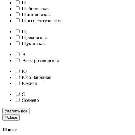
Ш
Шаболовская
Шипиловская
Шоссе Энтузиастов
Щ
Щелковская
Щукинская
Э
Электрозаводская
Ю
Юго-Западная
Южная
Я
Ясенево
Удалить все
×
Close
Шоссе