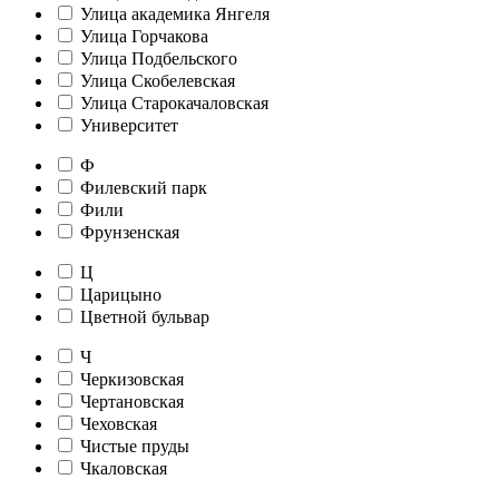
Улица академика Янгеля
Улица Горчакова
Улица Подбельского
Улица Скобелевская
Улица Старокачаловская
Университет
Ф
Филевский парк
Фили
Фрунзенская
Ц
Царицыно
Цветной бульвар
Ч
Черкизовская
Чертановская
Чеховская
Чистые пруды
Чкаловская