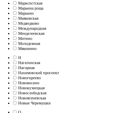
Марксистская
Марьина роща
Марьино
Маяковская
Медведково
Международная
Менделеевская
Митино
Молодежная
Мякинино
Н
Нагатинская
Нагорная
Нахимовский проспект
Новогиреево
Новокосино
Новокузнецкая
Новослободская
Новоясеневская
Новые Черемушки
О