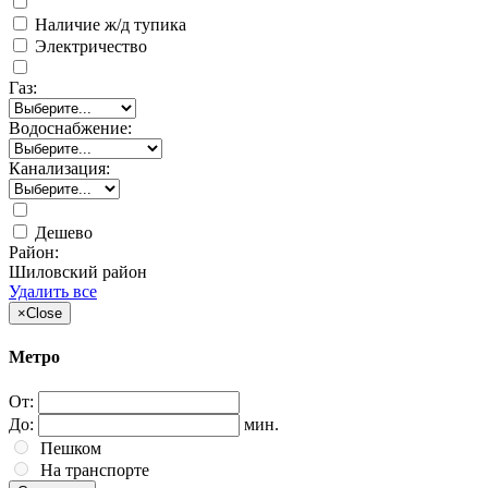
Наличие ж/д тупика
Электричество
Газ:
Водоснабжение:
Канализация:
Дешево
Район:
Шиловский район
Удалить все
×
Close
Метро
От:
До:
мин.
Пешком
На транспорте