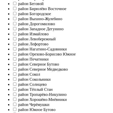
район Беговой
район Бирюлёво Восточное
район Богородское
район Выхино-Жулебино
район Дорогомилово
район Западное Дегунино
район Измайлово
район Левобережный
район Лефортово
район Нагатино-Садовники
район Орехово-Борисово Южное
район Печатники
район Северное Бутово
район Северное Медведково
район Сокол
район Сокольники
район Солнцево
район Тёплый Стан
район Тропарёво-Никулино
район Хорошёво-Мнёвники
район Черёмушки
район Южное Бутово