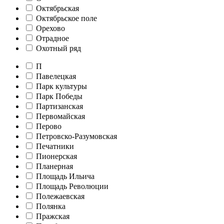
Октябрьская
Октябрьское поле
Орехово
Отрадное
Охотный ряд
П
Павелецкая
Парк культуры
Парк Победы
Партизанская
Первомайская
Перово
Петровско-Разумовская
Печатники
Пионерская
Планерная
Площадь Ильича
Площадь Революции
Полежаевская
Полянка
Пражская