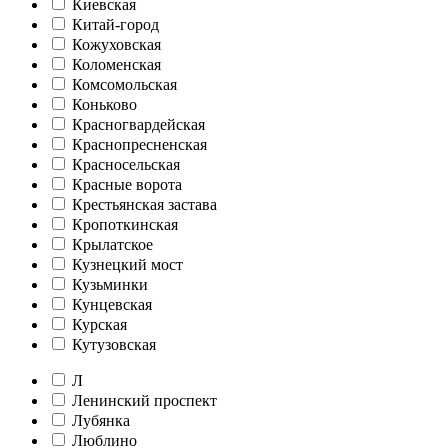
Киевская
Китай-город
Кожуховская
Коломенская
Комсомольская
Коньково
Красногвардейская
Краснопресненская
Красносельская
Красные ворота
Крестьянская застава
Кропоткинская
Крылатское
Кузнецкий мост
Кузьминки
Кунцевская
Курская
Кутузовская
Л
Ленинский проспект
Лубянка
Люблино