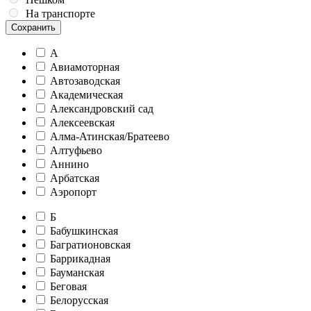
На транспорте
Сохранить
А
Авиамоторная
Автозаводская
Академическая
Александровский сад
Алексеевская
Алма-Атинская/Братеево
Алтуфьево
Аннино
Арбатская
Аэропорт
Б
Бабушкинская
Багратионовская
Баррикадная
Бауманская
Беговая
Белорусская