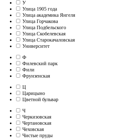
У
Улица 1905 года
Улица академика Янгеля
Улица Горчакова
Улица Подбельского
Улица Скобелевская
Улица Старокачаловская
Университет
Ф
Филевский парк
Фили
Фрунзенская
Ц
Царицыно
Цветной бульвар
Ч
Черкизовская
Чертановская
Чеховская
Чистые пруды