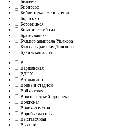
Беляево
Бибирево
Библиотека имени Ленина
Борисово
Боровицкая
Ботанический сад
Братиславская
Бульвар адмирала Ушакова
Бульвар Дмитрия Донского
Бунинская аллея
В
Варшавская
ВДНХ
Владыкино
Водный стадион
Войковская
Волгоградский проспект
Волжская
Волоколамская
Воробьевы горы
Выставочная
Выхино