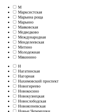
М
Марксистская
Марьина роща
Марьино
Маяковская
Медведково
Международная
Менделеевская
Митино
Молодежная
Мякинино
Н
Нагатинская
Нагорная
Нахимовский проспект
Новогиреево
Новокосино
Новокузнецкая
Новослободская
Новоясеневская
Новые Черемушки