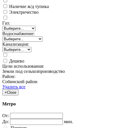
Наличие ж/д тупика
Электричество
Газ:
Водоснабжение:
Канализация:
Дешево
Цели использования:
Земли под сельхозпроизводство
Район:
Собинский район
Удалить все
×
Close
Метро
От:
До:
мин.
Пешком