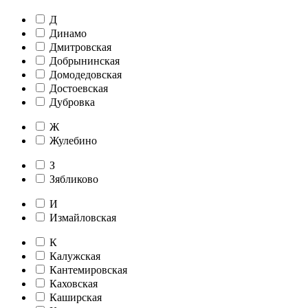
Д
Динамо
Дмитровская
Добрынинская
Домодедовская
Достоевская
Дубровка
Ж
Жулебино
З
Зябликово
И
Измайловская
К
Калужская
Кантемировская
Каховская
Каширская