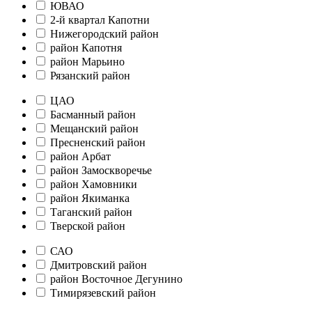
ЮВАО
2-й квартал Капотни
Нижегородский район
район Капотня
район Марьино
Рязанский район
ЦАО
Басманный район
Мещанский район
Пресненский район
район Арбат
район Замоскворечье
район Хамовники
район Якиманка
Таганский район
Тверской район
САО
Дмитровский район
район Восточное Дегунино
Тимирязевский район