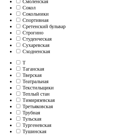
Смоленская
Сокол
Сокольники
Спортивная
Сретенский бульвар
Строгино
Студенческая
Сухаревская
Сходненская
Т
Таганская
Тверская
Театральная
Текстильщики
Теплый стан
Тимирязевская
Третьяковская
Трубная
Тульская
Тургеневская
Тушинская