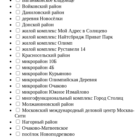
Ваганьковское кладбище
Войковский район
Даниловский район
деревня Новосёлки
Донской район
жилой комплекс Мой Адрес в Солнцево
жилой комплекс Найтсбридж Приват Парк
жилой комплекс Олимп
жилой комплекс Руставели 14
Красносельский район
микрорайон 10Б
микрорайон 4Б
микрорайон Курьяново
микрорайон Олимпийская Деревня
микрорайон Очаково
микрорайон Южное Измайлово
многофункциональный комплекс Город Столиц
Молжаниновский район
Московский международный деловой центр Москва-
Сити
Нагорный район
Очаково-Матвеевское
посёлок Новоподрезково