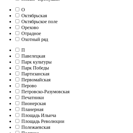
О
Октябрьская
Октябрьское поле
Орехово
Отрадное
Охотный ряд
П
Павелецкая
Парк культуры
Парк Победы
Партизанская
Первомайская
Перово
Петровско-Разумовская
Печатники
Пионерская
Планерная
Площадь Ильича
Площадь Революции
Полежаевская