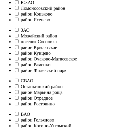
ЮЗАО
Ломоносовский район
район Коньково
район Ясенево
ЗАО
Можайский район
поселок Сосновка
район Крылатское
район Кунцево
район Очаково-Матвеевское
район Раменки
район Филевский парк
СВАО
Останкинский район
район Марьина роща
район Отрадное
район Ростокино
ВАО
район Гольяново
район Косино-Ухтомский