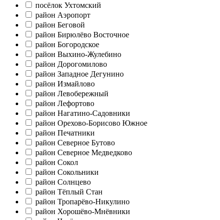
посёлок Ухтомский
район Аэропорт
район Беговой
район Бирюлёво Восточное
район Богородское
район Выхино-Жулебино
район Дорогомилово
район Западное Дегунино
район Измайлово
район Левобережный
район Лефортово
район Нагатино-Садовники
район Орехово-Борисово Южное
район Печатники
район Северное Бутово
район Северное Медведково
район Сокол
район Сокольники
район Солнцево
район Тёплый Стан
район Тропарёво-Никулино
район Хорошёво-Мнёвники