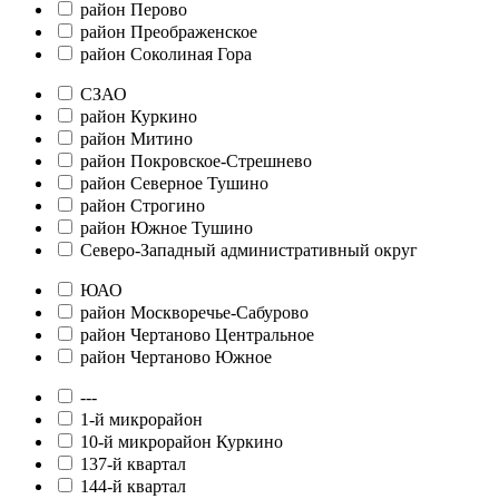
район Перово
район Преображенское
район Соколиная Гора
СЗАО
район Куркино
район Митино
район Покровское-Стрешнево
район Северное Тушино
район Строгино
район Южное Тушино
Северо-Западный административный округ
ЮАО
район Москворечье-Сабурово
район Чертаново Центральное
район Чертаново Южное
---
1-й микрорайон
10-й микрорайон Куркино
137-й квартал
144-й квартал