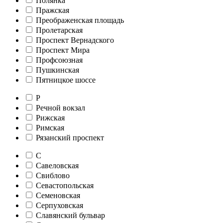
Полянка
Пражская
Преображенская площадь
Пролетарская
Проспект Вернадского
Проспект Мира
Профсоюзная
Пушкинская
Пятницкое шоссе
Р
Речной вокзал
Рижская
Римская
Рязанский проспект
С
Савеловская
Свиблово
Севастопольская
Семеновская
Серпуховская
Славянский бульвар