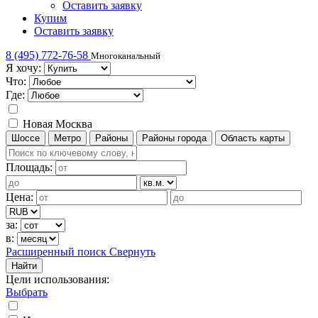
Оставить заявку
Купим
Оставить заявку
8 (495) 772-76-58
Многоканальный
Я хочу:
Что:
Где:
Новая Москва
Шоссе
Метро
Районы
Районы города
Область карты
Площадь:
Цена:
за:
в:
Расширенный поиск
Свернуть
Найти
Цели использования
:
Выбрать