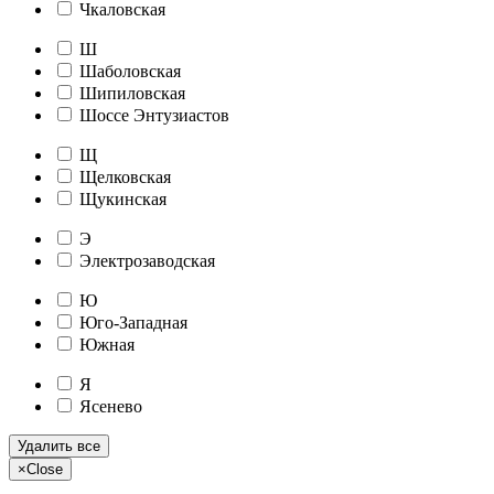
Чкаловская
Ш
Шаболовская
Шипиловская
Шоссе Энтузиастов
Щ
Щелковская
Щукинская
Э
Электрозаводская
Ю
Юго-Западная
Южная
Я
Ясенево
Удалить все
×
Close