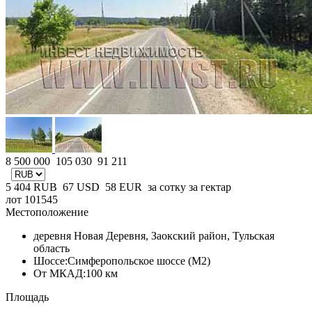
8 500 000
105 030
91 211
5 404
RUB
67
USD
58
EUR
за сотку
за гектар
лот 101545
Местоположение
деревня Новая Деревня, Заокский район, Тульская
область
Шоссе:
Симферопольское шоссе (М2)
От МКАД:
100 км
Площадь