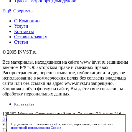
Трасса "Аэропорт Домодедово"
Ещё
Свернуть
О Компании
Услуги
Контакты
Оставить заявку
Статьи
© 2005 INVST.ru
Все материалы, находящиеся на сайте www.invst.ru защищены
законом РФ “Об авторском праве и смежных правах”.
Распространение, перепечатывание, публикация или другое
использование в коммерческих целях без согласия владельца
сайта или без ссылки на адрес www.invst.ru запрещено.
Заполняя любую форму на сайте, Вы даёте свое согласие на
обработку персональных данных.
Карта сайта
125362
Москва
,
Строительный пр-д, 7а, корп. 28, офис 316
8 (495) 772-7658
(многоканальный)
E-mail:
info@invst.ru
Продолжая использование сайта, вы подтверждаете, что согласны с
политикой использования Cookie
Наш
facebook