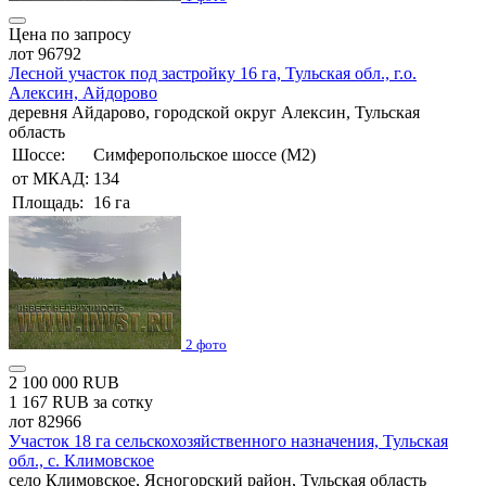
Цена по запросу
лот 96792
Лесной участок под застройку 16 га, Тульская обл., г.о.
Алексин, Айдорово
деревня Айдарово, городской округ Алексин, Тульская
область
Шоссе:
Симферопольское шоссе (М2)
от МКАД:
134
Площадь:
16 га
2 фото
2 100 000 RUB
1 167 RUB за сотку
лот 82966
Участок 18 га сельскохозяйственного назначения, Тульская
обл., с. Климовское
село Климовское, Ясногорский район, Тульская область