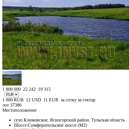
1 800 000
22 242
19 315
1 000
RUB
12
USD
11
EUR
за сотку
за гектар
лот 37386
Местоположение
село Климовское, Ясногорский район, Тульская область
Шоссе:
Симферопольское шоссе (М2)