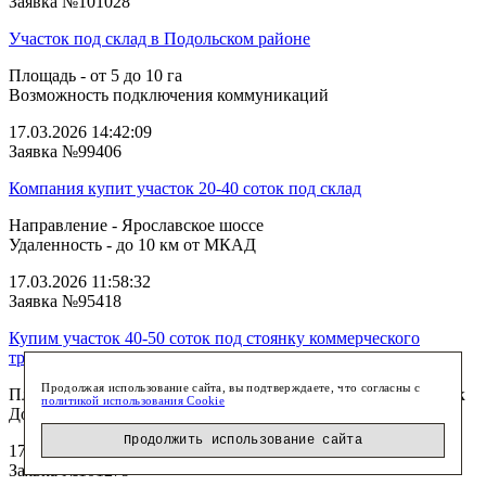
Заявка №101028
Участок под склад в Подольском районе
Площадь - от 5 до 10 га
Возможность подключения коммуникаций
17.03.2026 14:42:09
Заявка №99406
Компания купит участок 20-40 соток под склад
Направление - Ярославское шоссе
Удаленность - до 10 км от МКАД
17.03.2026 11:58:32
Заявка №95418
Купим участок 40-50 соток под стоянку коммерческого
транспорта
Продолжая использование сайта, вы подтверждаете, что согласны с
Площадь - 50 соток - 1 га Направление - север, северо-восток
политикой использования Cookie
До 20 км от МКАД Соб...
Продолжить использование сайта
17.03.2026 11:30:31
Заявка №101279