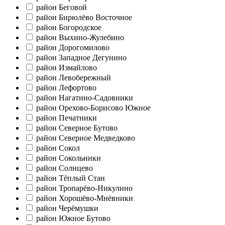
район Беговой
район Бирюлёво Восточное
район Богородское
район Выхино-Жулебино
район Дорогомилово
район Западное Дегунино
район Измайлово
район Левобережный
район Лефортово
район Нагатино-Садовники
район Орехово-Борисово Южное
район Печатники
район Северное Бутово
район Северное Медведково
район Сокол
район Сокольники
район Солнцево
район Тёплый Стан
район Тропарёво-Никулино
район Хорошёво-Мнёвники
район Черёмушки
район Южное Бутово