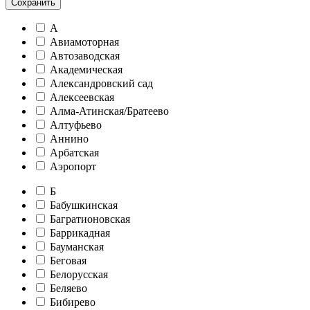
Сохранить
А
Авиамоторная
Автозаводская
Академическая
Александровский сад
Алексеевская
Алма-Атинская/Братеево
Алтуфьево
Аннино
Арбатская
Аэропорт
Б
Бабушкинская
Багратионовская
Баррикадная
Бауманская
Беговая
Белорусская
Беляево
Бибирево