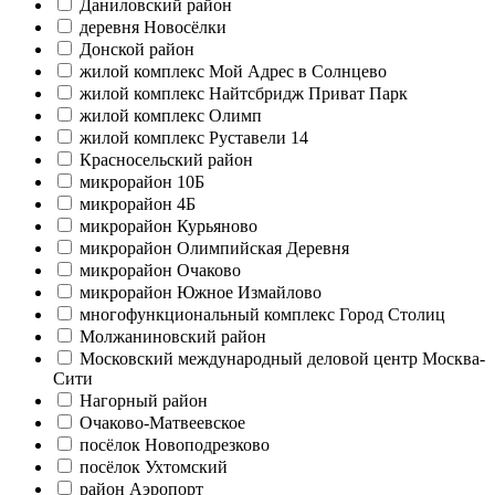
Даниловский район
деревня Новосёлки
Донской район
жилой комплекс Мой Адрес в Солнцево
жилой комплекс Найтсбридж Приват Парк
жилой комплекс Олимп
жилой комплекс Руставели 14
Красносельский район
микрорайон 10Б
микрорайон 4Б
микрорайон Курьяново
микрорайон Олимпийская Деревня
микрорайон Очаково
микрорайон Южное Измайлово
многофункциональный комплекс Город Столиц
Молжаниновский район
Московский международный деловой центр Москва-
Сити
Нагорный район
Очаково-Матвеевское
посёлок Новоподрезково
посёлок Ухтомский
район Аэропорт