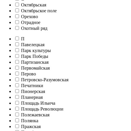
Октябрьская
Октябрьское поле
Орехово
Отрадное
Охотный ряд
П
Павелецкая
Парк культуры
Парк Победы
Партизанская
Первомайская
Перово
Петровско-Разумовская
Печатники
Пионерская
Планерная
Площадь Ильича
Площадь Революции
Полежаевская
Полянка
Пражская