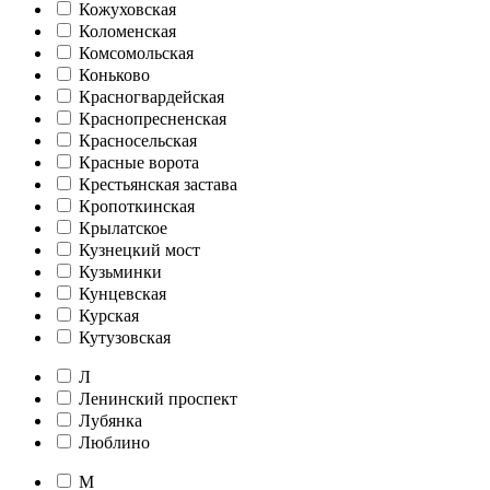
Кожуховская
Коломенская
Комсомольская
Коньково
Красногвардейская
Краснопресненская
Красносельская
Красные ворота
Крестьянская застава
Кропоткинская
Крылатское
Кузнецкий мост
Кузьминки
Кунцевская
Курская
Кутузовская
Л
Ленинский проспект
Лубянка
Люблино
М