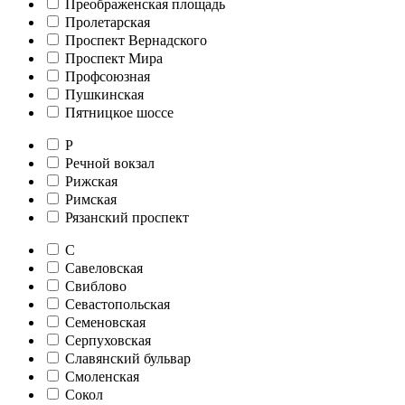
Преображенская площадь
Пролетарская
Проспект Вернадского
Проспект Мира
Профсоюзная
Пушкинская
Пятницкое шоссе
Р
Речной вокзал
Рижская
Римская
Рязанский проспект
С
Савеловская
Свиблово
Севастопольская
Семеновская
Серпуховская
Славянский бульвар
Смоленская
Сокол