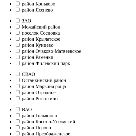
район Коньково
район Ясенево
ЗАО
Можайский район
поселок Сосновка
район Крылатское
район Кунцево
район Очаково-Матвеевское
район Раменки
район Филевский парк
СВАО
Останкинский район
район Марьина роща
район Отрадное
район Ростокино
ВАО
район Гольяново
район Косино-Ухтомский
район Перово
район Преображенское