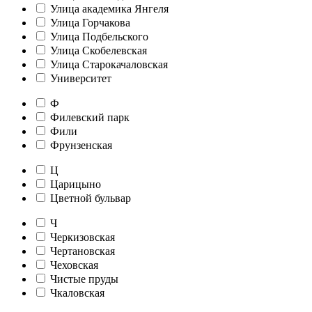
Улица академика Янгеля
Улица Горчакова
Улица Подбельского
Улица Скобелевская
Улица Старокачаловская
Университет
Ф
Филевский парк
Фили
Фрунзенская
Ц
Царицыно
Цветной бульвар
Ч
Черкизовская
Чертановская
Чеховская
Чистые пруды
Чкаловская