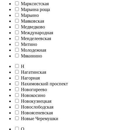
Марксистская
Марьина роща
Марьино
Маяковская
Медведково
Международная
Менделеевская
Митино
Молодежная
Мякинино
Н
Нагатинская
Нагорная
Нахимовский проспект
Новогиреево
Новокосино
Новокузнецкая
Новослободская
Новоясеневская
Новые Черемушки
О