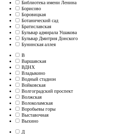
Библиотека имени Ленина
Борисово
Боровицкая
Ботанический сад
Братиславская
Бульвар адмирала Ушакова
Бульвар Дмитрия Донского
Бунинская аллея
В
Варшавская
ВДНХ
Владыкино
Водный стадион
Войковская
Волгоградский проспект
Волжская
Волоколамская
Воробьевы горы
Выставочная
Выхино
Д