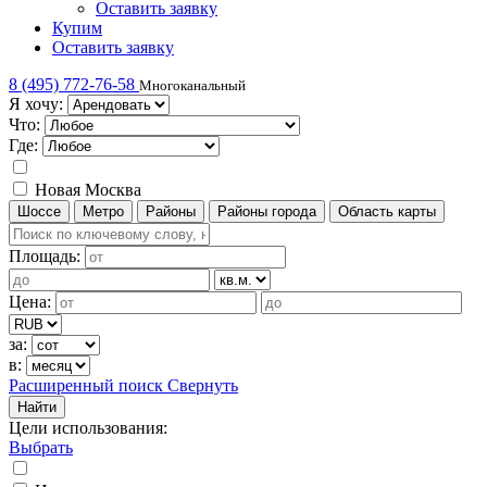
Оставить заявку
Купим
Оставить заявку
8 (495) 772-76-58
Многоканальный
Я хочу:
Что:
Где:
Новая Москва
Шоссе
Метро
Районы
Районы города
Область карты
Площадь:
Цена:
за:
в:
Расширенный поиск
Свернуть
Найти
Цели использования
:
Выбрать