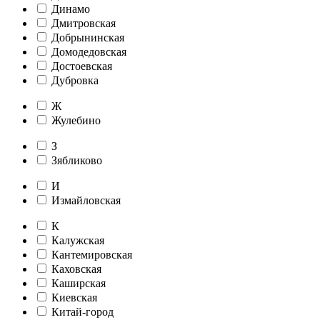
Динамо
Дмитровская
Добрынинская
Домодедовская
Достоевская
Дубровка
Ж
Жулебино
З
Зябликово
И
Измайловская
К
Калужская
Кантемировская
Каховская
Каширская
Киевская
Китай-город