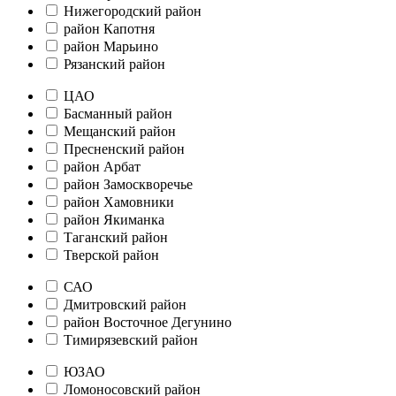
Нижегородский район
район Капотня
район Марьино
Рязанский район
ЦАО
Басманный район
Мещанский район
Пресненский район
район Арбат
район Замоскворечье
район Хамовники
район Якиманка
Таганский район
Тверской район
САО
Дмитровский район
район Восточное Дегунино
Тимирязевский район
ЮЗАО
Ломоносовский район