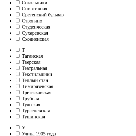
Сокольники
Спортивная
Сретенский бульвар
Строгино
Студенческая
Сухаревская
Сходненская
Т
Таганская
Тверская
Театральная
Текстильщики
Теплый стан
Тимирязевская
Третьяковская
Трубная
Тульская
Тургеневская
Тушинская
У
Улица 1905 года