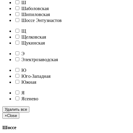
Ш
Шаболовская
Шипиловская
Шоссе Энтузиастов
Щ
Щелковская
Щукинская
Э
Электрозаводская
Ю
Юго-Западная
Южная
Я
Ясенево
Удалить все
×
Close
Шоссе