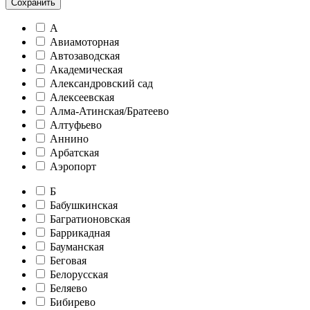
Сохранить
А
Авиамоторная
Автозаводская
Академическая
Александровский сад
Алексеевская
Алма-Атинская/Братеево
Алтуфьево
Аннино
Арбатская
Аэропорт
Б
Бабушкинская
Багратионовская
Баррикадная
Бауманская
Беговая
Белорусская
Беляево
Бибирево