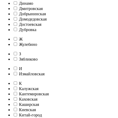
Динамо
Дмитровская
Добрынинская
Домодедовская
Достоевская
Дубровка
Ж
Жулебино
З
Зябликово
И
Измайловская
К
Калужская
Кантемировская
Каховская
Каширская
Киевская
Китай-город