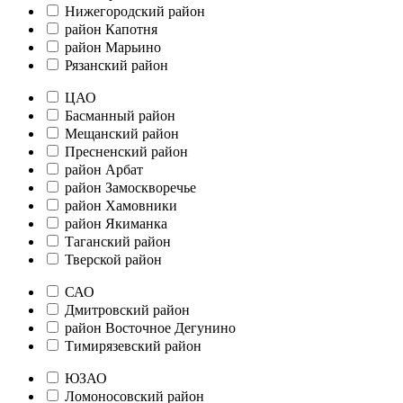
Нижегородский район
район Капотня
район Марьино
Рязанский район
ЦАО
Басманный район
Мещанский район
Пресненский район
район Арбат
район Замоскворечье
район Хамовники
район Якиманка
Таганский район
Тверской район
САО
Дмитровский район
район Восточное Дегунино
Тимирязевский район
ЮЗАО
Ломоносовский район