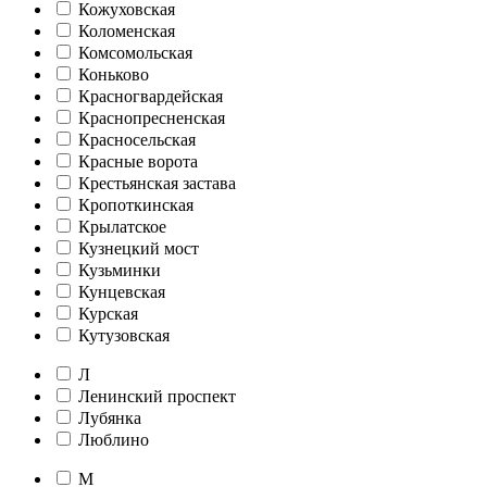
Кожуховская
Коломенская
Комсомольская
Коньково
Красногвардейская
Краснопресненская
Красносельская
Красные ворота
Крестьянская застава
Кропоткинская
Крылатское
Кузнецкий мост
Кузьминки
Кунцевская
Курская
Кутузовская
Л
Ленинский проспект
Лубянка
Люблино
М