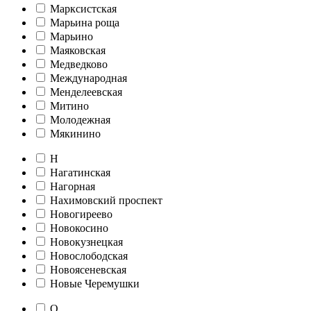
Марксистская
Марьина роща
Марьино
Маяковская
Медведково
Международная
Менделеевская
Митино
Молодежная
Мякинино
Н
Нагатинская
Нагорная
Нахимовский проспект
Новогиреево
Новокосино
Новокузнецкая
Новослободская
Новоясеневская
Новые Черемушки
О