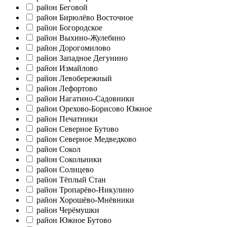
район Беговой
район Бирюлёво Восточное
район Богородское
район Выхино-Жулебино
район Дорогомилово
район Западное Дегунино
район Измайлово
район Левобережный
район Лефортово
район Нагатино-Садовники
район Орехово-Борисово Южное
район Печатники
район Северное Бутово
район Северное Медведково
район Сокол
район Сокольники
район Солнцево
район Тёплый Стан
район Тропарёво-Никулино
район Хорошёво-Мнёвники
район Черёмушки
район Южное Бутово