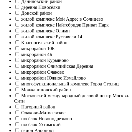
Даниловский район
деревня Новосёлки
Донской район
жилой комплекс Мой Адрес в Солнцево
жилой комплекс Найтсбридж Приват Парк
жилой комплекс Олимп
жилой комплекс Руставели 14
Красносельский район
микрорайон 10Б
микрорайон 4Б
микрорайон Курьяново
микрорайон Олимпийская Деревня
микрорайон Очаково
микрорайон Южное Измайлово
многофункциональный комплекс Город Столиц
Молжаниновский район
Московский международный деловой центр Москва-
Сити
Нагорный район
Очаково-Матвеевское
посёлок Новоподрезково
посёлок Ухтомский
район Аэропорт