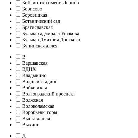
Библиотека имени Ленина
Борисово
Боровицкая
Ботанический сад
Братиславская
Бульвар адмирала Ушакова
Бульвар Дмитрия Донского
Бунинская аллея
В
Варшавская
ВДНХ
Владыкино
Водный стадион
Войковская
Волгоградский проспект
Волжская
Волоколамская
Воробьевы горы
Выставочная
Выхино
Д