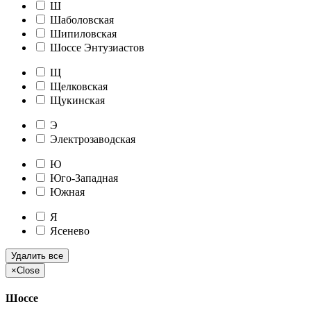
Ш
Шаболовская
Шипиловская
Шоссе Энтузиастов
Щ
Щелковская
Щукинская
Э
Электрозаводская
Ю
Юго-Западная
Южная
Я
Ясенево
Удалить все
×
Close
Шоссе