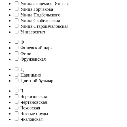
Улица академика Янгеля
Улица Горчакова
Улица Подбельского
Улица Скобелевская
Улица Старокачаловская
Университет
Ф
Филевский парк
Фили
Фрунзенская
Ц
Царицыно
Цветной бульвар
Ч
Черкизовская
Чертановская
Чеховская
Чистые пруды
Чкаловская