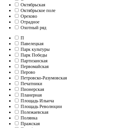
Октябрьская
Октябрьское поле
Орехово
Отрадное
Охотный ряд
П
Павелецкая
Парк культуры
Парк Победы
Партизанская
Первомайская
Перово
Петровско-Разумовская
Печатники
Пионерская
Планерная
Площадь Ильича
Площадь Революции
Полежаевская
Полянка
Пражская