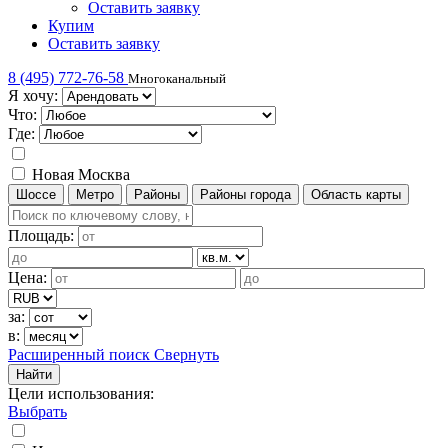
Оставить заявку
Купим
Оставить заявку
8 (495) 772-76-58
Многоканальный
Я хочу:
Что:
Где:
Новая Москва
Шоссе
Метро
Районы
Районы города
Область карты
Площадь:
Цена:
за:
в:
Расширенный поиск
Свернуть
Найти
Цели использования
:
Выбрать