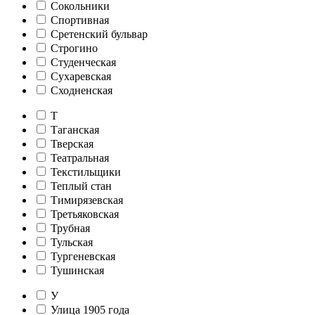
Сокольники
Спортивная
Сретенский бульвар
Строгино
Студенческая
Сухаревская
Сходненская
Т
Таганская
Тверская
Театральная
Текстильщики
Теплый стан
Тимирязевская
Третьяковская
Трубная
Тульская
Тургеневская
Тушинская
У
Улица 1905 года