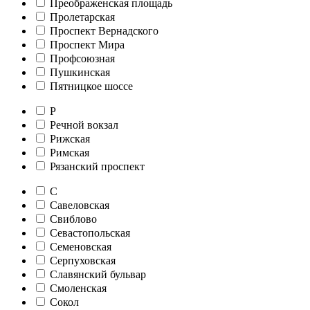
Преображенская площадь
Пролетарская
Проспект Вернадского
Проспект Мира
Профсоюзная
Пушкинская
Пятницкое шоссе
Р
Речной вокзал
Рижская
Римская
Рязанский проспект
С
Савеловская
Свиблово
Севастопольская
Семеновская
Серпуховская
Славянский бульвар
Смоленская
Сокол