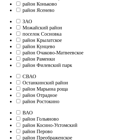
район Коньково
район Ясенево
ЗАО
Можайский район
поселок Сосновка
район Крылатское
район Кунцево
район Очаково-Матвеевское
район Раменки
район Филевский парк
СВАО
Останкинский район
район Марьина роща
район Отрадное
район Ростокино
ВАО
район Гольяново
район Косино-Ухтомский
район Перово
район Преображенское