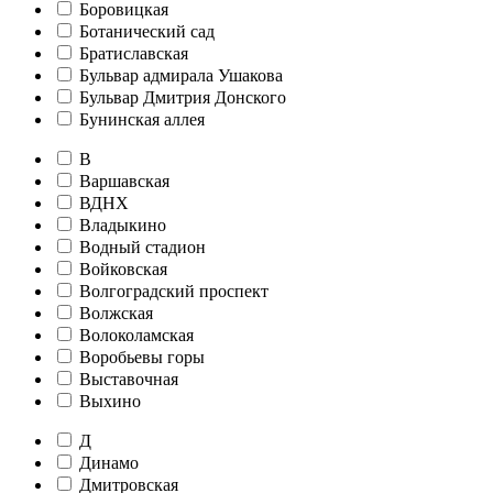
Боровицкая
Ботанический сад
Братиславская
Бульвар адмирала Ушакова
Бульвар Дмитрия Донского
Бунинская аллея
В
Варшавская
ВДНХ
Владыкино
Водный стадион
Войковская
Волгоградский проспект
Волжская
Волоколамская
Воробьевы горы
Выставочная
Выхино
Д
Динамо
Дмитровская