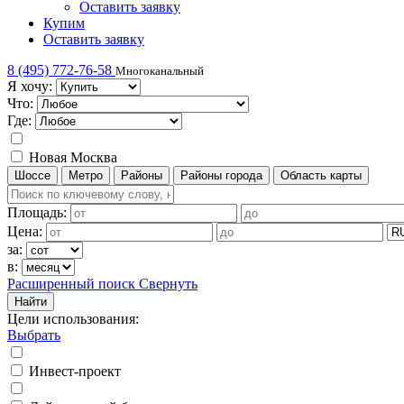
Оставить заявку
Купим
Оставить заявку
8 (495) 772-76-58
Многоканальный
Я хочу:
Что:
Где:
Новая Москва
Шоссе
Метро
Районы
Районы города
Область карты
Площадь:
Цена:
за:
в:
Расширенный поиск
Свернуть
Найти
Цели использования
:
Выбрать
Инвест-проект