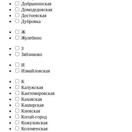
Добрынинская
Домодедовская
Достоевская
Дубровка
Ж
Жулебино
З
Зябликово
И
Измайловская
К
Калужская
Кантемировская
Каховская
Каширская
Киевская
Китай-город
Кожуховская
Коломенская