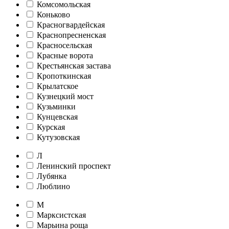
Комсомольская
Коньково
Красногвардейская
Краснопресненская
Красносельская
Красные ворота
Крестьянская застава
Кропоткинская
Крылатское
Кузнецкий мост
Кузьминки
Кунцевская
Курская
Кутузовская
Л
Ленинский проспект
Лубянка
Люблино
М
Марксистская
Марьина роща