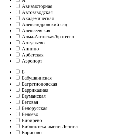
А
Авиамоторная
Автозаводская
Академическая
Александровский сад
Алексеевская
Алма-Атинская/Братеево
Алтуфьево
Аннино
Арбатская
Аэропорт
Б
Бабушкинская
Багратионовская
Баррикадная
Бауманская
Беговая
Белорусская
Беляево
Бибирево
Библиотека имени Ленина
Борисово