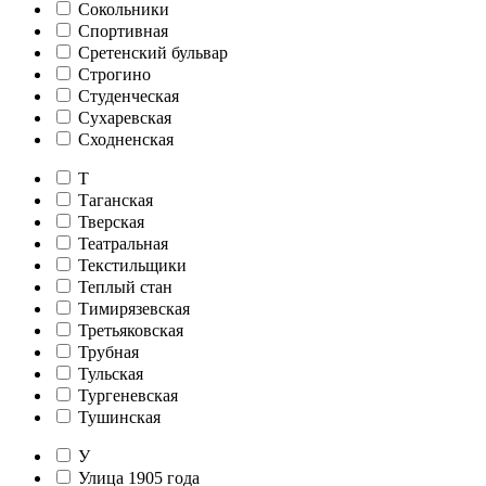
Сокольники
Спортивная
Сретенский бульвар
Строгино
Студенческая
Сухаревская
Сходненская
Т
Таганская
Тверская
Театральная
Текстильщики
Теплый стан
Тимирязевская
Третьяковская
Трубная
Тульская
Тургеневская
Тушинская
У
Улица 1905 года