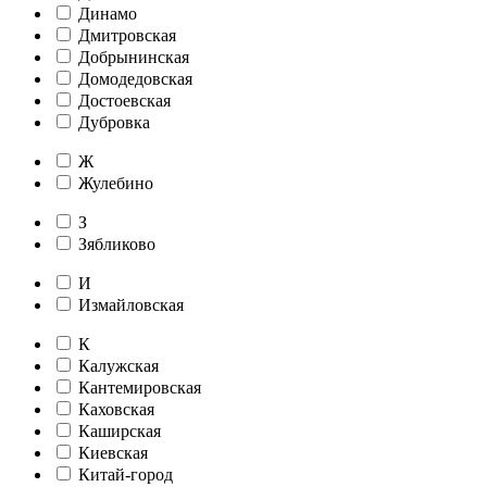
Динамо
Дмитровская
Добрынинская
Домодедовская
Достоевская
Дубровка
Ж
Жулебино
З
Зябликово
И
Измайловская
К
Калужская
Кантемировская
Каховская
Каширская
Киевская
Китай-город