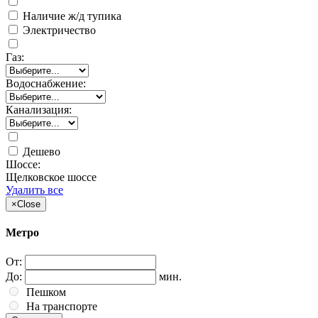
Наличие ж/д тупика
Электричество
Газ:
Водоснабжение:
Канализация:
Дешево
Шоссе:
Щелковское шоссе
Удалить все
×
Close
Метро
От:
До:
мин.
Пешком
На транспорте