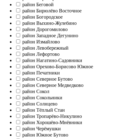
район Беговой
район Бирюлёво Восточное
район Богородское
район Выхино-Жулебино
район Дорогомилово
район Западное Дегунино
район Измайлово
район Левобережный
район Лефортово
район Нагатино-Садовники
район Орехово-Борисово Южное
район Печатники
район Северное Бутово
район Северное Медведково
район Сокол
район Сокольники
район Солнцево
район Тёплый Стан
район Тропарёво-Никулино
район Хорошёво-Мнёвники
район Черёмушки
район Южное Бутово