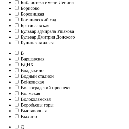
Библиотека имени Ленина
Борисово
Боровицкая
Ботанический сад
Братиславская
Бульвар адмирала Ушакова
Бульвар Дмитрия Донского
Бунинская аллея
В
Варшавская
ВДНХ
Владыкино
Водный стадион
Войковская
Волгоградский проспект
Волжская
Волоколамская
Воробьевы горы
Выставочная
Выхино
Д