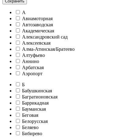
Сохранить
А
Авиамоторная
Автозаводская
Академическая
Александровский сад
Алексеевская
Алма-Атинская/Братеево
Алтуфьево
Аннино
Арбатская
Аэропорт
Б
Бабушкинская
Багратионовская
Баррикадная
Бауманская
Беговая
Белорусская
Беляево
Бибирево