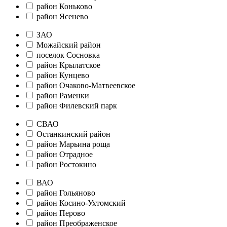
район Коньково
район Ясенево
ЗАО
Можайский район
поселок Сосновка
район Крылатское
район Кунцево
район Очаково-Матвеевское
район Раменки
район Филевский парк
СВАО
Останкинский район
район Марьина роща
район Отрадное
район Ростокино
ВАО
район Гольяново
район Косино-Ухтомский
район Перово
район Преображенское