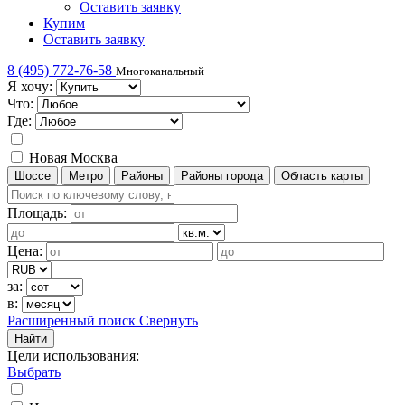
Оставить заявку
Купим
Оставить заявку
8 (495) 772-76-58
Многоканальный
Я хочу:
Что:
Где:
Новая Москва
Шоссе
Метро
Районы
Районы города
Область карты
Площадь:
Цена:
за:
в:
Расширенный поиск
Свернуть
Найти
Цели использования
:
Выбрать