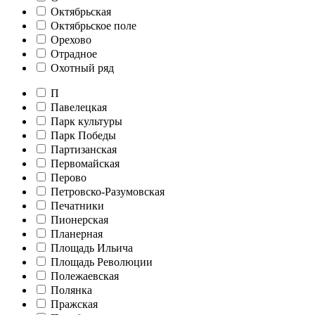
Октябрьская
Октябрьское поле
Орехово
Отрадное
Охотный ряд
П
Павелецкая
Парк культуры
Парк Победы
Партизанская
Первомайская
Перово
Петровско-Разумовская
Печатники
Пионерская
Планерная
Площадь Ильича
Площадь Революции
Полежаевская
Полянка
Пражская