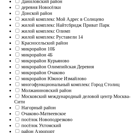
Даниловский район
деревня Новосёлки
Донской район
жилой комплекс Мой Адрес в Солнцево
жилой комплекс Найтсбридж Приват Парк
жилой комплекс Олимп
жилой комплекс Руставели 14
Красносельский район
микрорайон 10Б
микрорайон 4Б
микрорайон Курьяново
микрорайон Олимпийская Деревня
микрорайон Очаково
микрорайон Южное Измайлово
многофункциональный комплекс Город Столиц
Молжаниновский район
Московский международный деловой центр Москва-
Сити
Нагорный район
Очаково-Матвеевское
посёлок Новоподрезково
посёлок Ухтомский
район Аэропорт