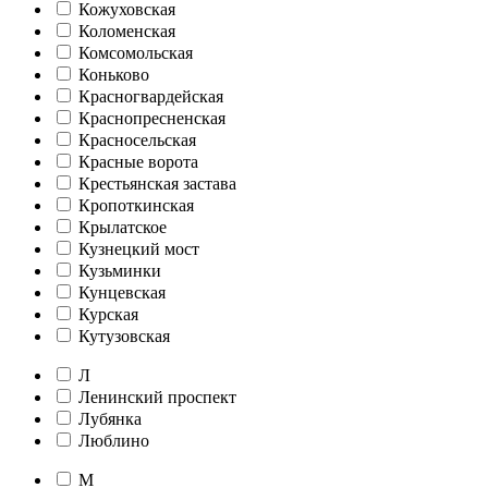
Кожуховская
Коломенская
Комсомольская
Коньково
Красногвардейская
Краснопресненская
Красносельская
Красные ворота
Крестьянская застава
Кропоткинская
Крылатское
Кузнецкий мост
Кузьминки
Кунцевская
Курская
Кутузовская
Л
Ленинский проспект
Лубянка
Люблино
М