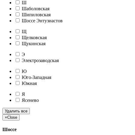
Ш
Шаболовская
Шипиловская
Шоссе Энтузиастов
Щ
Щелковская
Щукинская
Э
Электрозаводская
Ю
Юго-Западная
Южная
Я
Ясенево
Удалить все
×
Close
Шоссе