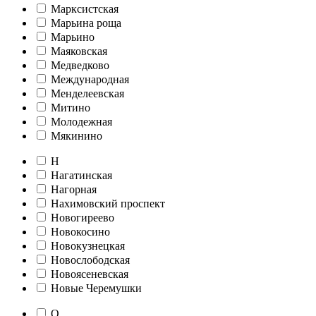
Марксистская
Марьина роща
Марьино
Маяковская
Медведково
Международная
Менделеевская
Митино
Молодежная
Мякинино
Н
Нагатинская
Нагорная
Нахимовский проспект
Новогиреево
Новокосино
Новокузнецкая
Новослободская
Новоясеневская
Новые Черемушки
О