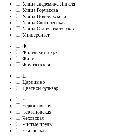
Улица академика Янгеля
Улица Горчакова
Улица Подбельского
Улица Скобелевская
Улица Старокачаловская
Университет
Ф
Филевский парк
Фили
Фрунзенская
Ц
Царицыно
Цветной бульвар
Ч
Черкизовская
Чертановская
Чеховская
Чистые пруды
Чкаловская