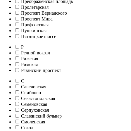
Преображенская площадь
Пролетарская
Проспект Вернадского
Проспект Мира
Профсоюзная
Пушкинская
Пятницкое шоссе
Р
Речной вокзал
Рижская
Римская
Рязанский проспект
С
Савеловская
Свиблово
Севастопольская
Семеновская
Серпуховская
Славянский бульвар
Смоленская
Сокол