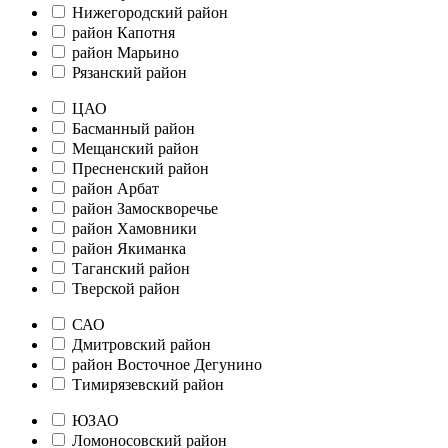
Нижегородский район
район Капотня
район Марьино
Рязанский район
ЦАО
Басманный район
Мещанский район
Пресненский район
район Арбат
район Замоскворечье
район Хамовники
район Якиманка
Таганский район
Тверской район
САО
Дмитровский район
район Восточное Дегунино
Тимирязевский район
ЮЗАО
Ломоносовский район