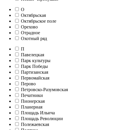
О
Октябрьская
Октябрьское поле
Орехово
Отрадное
Охотный ряд
П
Павелецкая
Парк культуры
Парк Победы
Партизанская
Первомайская
Перово
Петровско-Разумовская
Печатники
Пионерская
Планерная
Площадь Ильича
Площадь Революции
Полежаевская