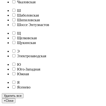
Чкаловская
Ш
Шаболовская
Шипиловская
Шоссе Энтузиастов
Щ
Щелковская
Щукинская
Э
Электрозаводская
Ю
Юго-Западная
Южная
Я
Ясенево
Удалить все
×
Close