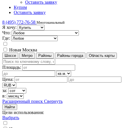
Оставить заявку
Купим
Оставить заявку
8 (495) 772-76-58
Многоканальный
Я хочу:
Что:
Где:
Новая Москва
Шоссе
Метро
Районы
Районы города
Область карты
Площадь:
Цена:
за:
в:
Расширенный поиск
Свернуть
Найти
Цели использования
:
Выбрать