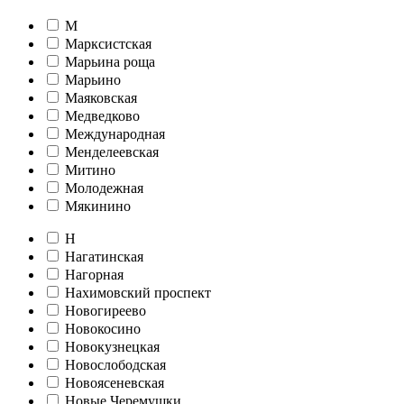
М
Марксистская
Марьина роща
Марьино
Маяковская
Медведково
Международная
Менделеевская
Митино
Молодежная
Мякинино
Н
Нагатинская
Нагорная
Нахимовский проспект
Новогиреево
Новокосино
Новокузнецкая
Новослободская
Новоясеневская
Новые Черемушки