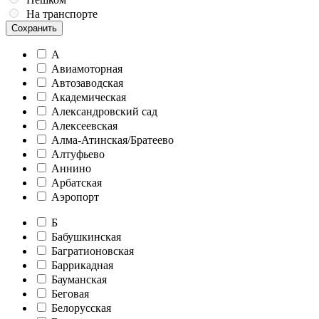
На транспорте
Сохранить
А
Авиамоторная
Автозаводская
Академическая
Александровский сад
Алексеевская
Алма-Атинская/Братеево
Алтуфьево
Аннино
Арбатская
Аэропорт
Б
Бабушкинская
Багратионовская
Баррикадная
Бауманская
Беговая
Белорусская