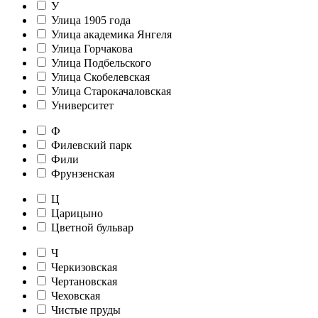
У
Улица 1905 года
Улица академика Янгеля
Улица Горчакова
Улица Подбельского
Улица Скобелевская
Улица Старокачаловская
Университет
Ф
Филевский парк
Фили
Фрунзенская
Ц
Царицыно
Цветной бульвар
Ч
Черкизовская
Чертановская
Чеховская
Чистые пруды