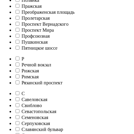
Полянка
Пражская
Преображенская площадь
Пролетарская
Проспект Вернадского
Проспект Мира
Профсоюзная
Пушкинская
Пятницкое шоссе
Р
Речной вокзал
Рижская
Римская
Рязанский проспект
С
Савеловская
Свиблово
Севастопольская
Семеновская
Серпуховская
Славянский бульвар