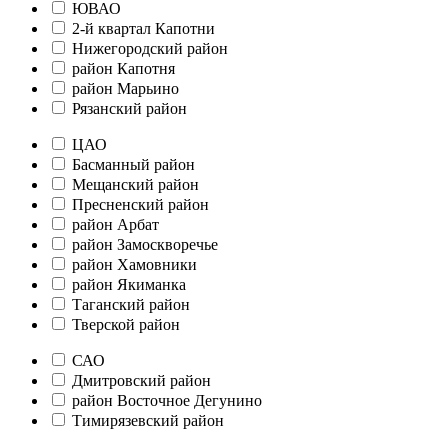
ЮВАО
2-й квартал Капотни
Нижегородский район
район Капотня
район Марьино
Рязанский район
ЦАО
Басманный район
Мещанский район
Пресненский район
район Арбат
район Замоскворечье
район Хамовники
район Якиманка
Таганский район
Тверской район
САО
Дмитровский район
район Восточное Дегунино
Тимирязевский район