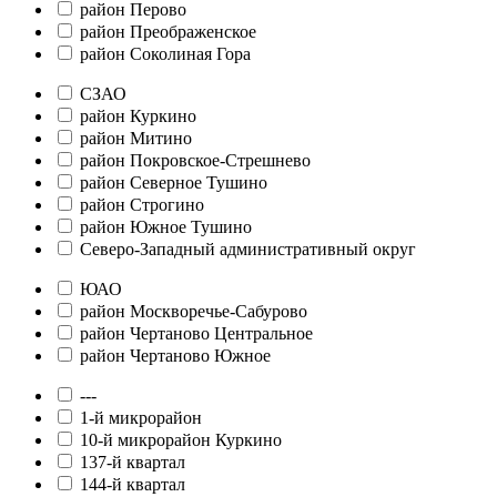
район Перово
район Преображенское
район Соколиная Гора
СЗАО
район Куркино
район Митино
район Покровское-Стрешнево
район Северное Тушино
район Строгино
район Южное Тушино
Северо-Западный административный округ
ЮАО
район Москворечье-Сабурово
район Чертаново Центральное
район Чертаново Южное
---
1-й микрорайон
10-й микрорайон Куркино
137-й квартал
144-й квартал