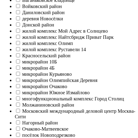
Ваганьковское кладбище
Войковский район
Даниловский район
деревня Новосёлки
Донской район
жилой комплекс Мой Адрес в Солнцево
жилой комплекс Найтсбридж Приват Парк
жилой комплекс Олимп
жилой комплекс Руставели 14
Красносельский район
микрорайон 10Б
микрорайон 4Б
микрорайон Курьяново
микрорайон Олимпийская Деревня
микрорайон Очаково
микрорайон Южное Измайлово
многофункциональный комплекс Город Столиц
Молжаниновский район
Московский международный деловой центр Москва-
Сити
Нагорный район
Очаково-Матвеевское
посёлок Новоподрезково