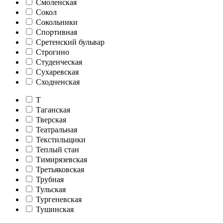
Смоленская
Сокол
Сокольники
Спортивная
Сретенский бульвар
Строгино
Студенческая
Сухаревская
Сходненская
Т
Таганская
Тверская
Театральная
Текстильщики
Теплый стан
Тимирязевская
Третьяковская
Трубная
Тульская
Тургеневская
Тушинская