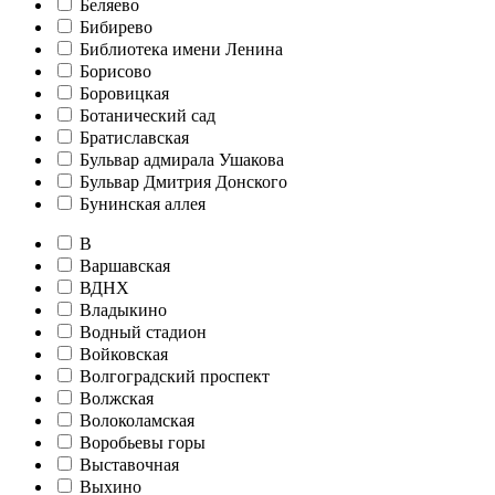
Беляево
Бибирево
Библиотека имени Ленина
Борисово
Боровицкая
Ботанический сад
Братиславская
Бульвар адмирала Ушакова
Бульвар Дмитрия Донского
Бунинская аллея
В
Варшавская
ВДНХ
Владыкино
Водный стадион
Войковская
Волгоградский проспект
Волжская
Волоколамская
Воробьевы горы
Выставочная
Выхино