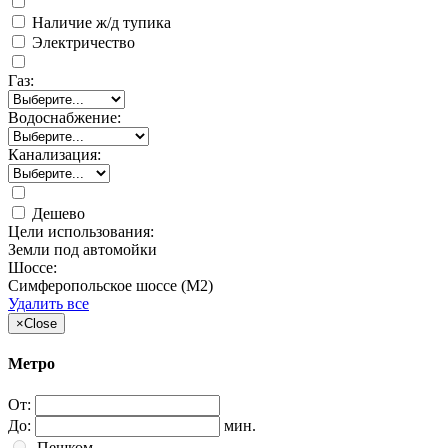
Наличие ж/д тупика
Электричество
Газ:
Водоснабжение:
Канализация:
Дешево
Цели использования:
Земли под автомойки
Шоссе:
Симферопольское шоссе (М2)
Удалить все
×
Close
Метро
От:
До:
мин.
Пешком