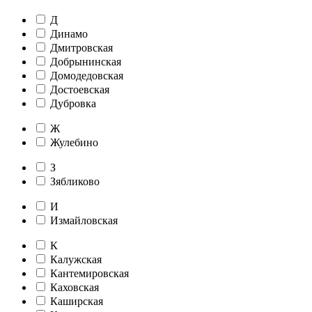
Д
Динамо
Дмитровская
Добрынинская
Домодедовская
Достоевская
Дубровка
Ж
Жулебино
З
Зябликово
И
Измайловская
К
Калужская
Кантемировская
Каховская
Каширская