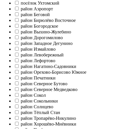
посёлок Ухтомский
район Аэропорт
район Беговой
район Бирюлёво Восточное
район Богородское
район Выхино-Жулебино
район Дорогомилово
район Западное Дегунино
район Измайлово
район Левобережный
район Лефортово
район Нагатино-Садовники
район Орехово-Борисово Южное
район Печатники
район Северное Бутово
район Северное Медведково
район Сокол
район Сокольники
район Солнцево
район Тёплый Стан
район Тропарёво-Никулино
район Хорошёво-Мнёвники