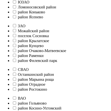
ЮЗАО
Ломоносовский район
район Коньково
район Ясенево
ЗАО
Можайский район
поселок Сосновка
район Крылатское
район Кунцево
район Очаково-Матвеевское
район Раменки
район Филевский парк
СВАО
Останкинский район
район Марьина роща
район Отрадное
район Ростокино
ВАО
район Гольяново
район Косино-Ухтомский