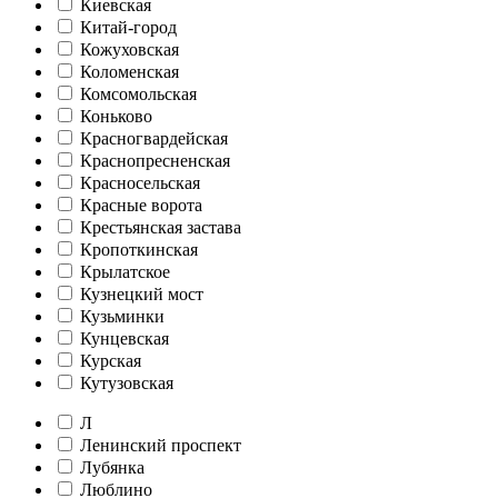
Киевская
Китай-город
Кожуховская
Коломенская
Комсомольская
Коньково
Красногвардейская
Краснопресненская
Красносельская
Красные ворота
Крестьянская застава
Кропоткинская
Крылатское
Кузнецкий мост
Кузьминки
Кунцевская
Курская
Кутузовская
Л
Ленинский проспект
Лубянка
Люблино