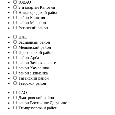
ЮВАО
2-й квартал Капотни
Нижегородский район
район Капотня
район Марьино
Рязанский район
ЦАО
Басманный район
Мещанский район
Пресненский район
район Арбат
район Замоскворечье
район Хамовники
район Якиманка
Таганский район
Тверской район
САО
Дмитровский район
район Восточное Дегунино
Тимирязевский район