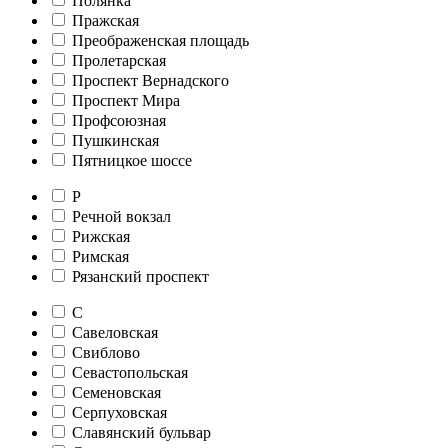
Полянка
Пражская
Преображенская площадь
Пролетарская
Проспект Вернадского
Проспект Мира
Профсоюзная
Пушкинская
Пятницкое шоссе
Р
Речной вокзал
Рижская
Римская
Рязанский проспект
С
Савеловская
Свиблово
Севастопольская
Семеновская
Серпуховская
Славянский бульвар