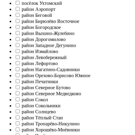
посёлок Ухтомский
район Аэропорт
район Беговой
район Бирюлёво Восточное
район Богородское
район Выхино-Жулебино
район Дорогомилово
район Западное Дегунино
район Измайлово
район Левобережный
район Лефортово
район Нагатино-Садовники
район Орехово-Борисово Южное
район Печатники
район Северное Бутово
район Северное Медведково
район Сокол
район Сокольники
район Солнцево
район Тёплый Стан
район Тропарёво-Никулино
район Хорошёво-Мнёвники