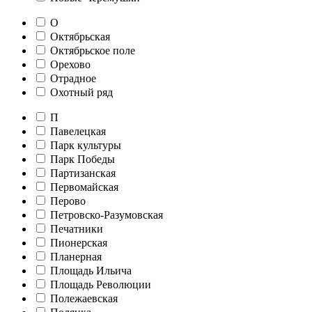
О
Октябрьская
Октябрьское поле
Орехово
Отрадное
Охотный ряд
П
Павелецкая
Парк культуры
Парк Победы
Партизанская
Первомайская
Перово
Петровско-Разумовская
Печатники
Пионерская
Планерная
Площадь Ильича
Площадь Революции
Полежаевская