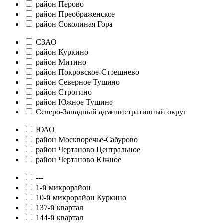
район Перово
район Преображенское
район Соколиная Гора
СЗАО
район Куркино
район Митино
район Покровское-Стрешнево
район Северное Тушино
район Строгино
район Южное Тушино
Северо-Западный административный округ
ЮАО
район Москворечье-Сабурово
район Чертаново Центральное
район Чертаново Южное
---
1-й микрорайон
10-й микрорайон Куркино
137-й квартал
144-й квартал