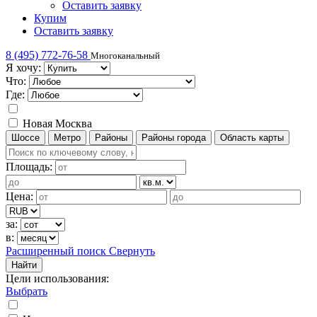
Оставить заявку
Купим
Оставить заявку
8 (495) 772-76-58
Многоканальный
Я хочу:
Что:
Где:
Новая Москва
Шоссе
Метро
Районы
Районы города
Область карты
Площадь:
Цена:
за:
в:
Расширенный поиск
Свернуть
Найти
Цели использования
:
Выбрать