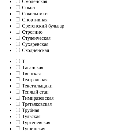
Смоленская
Сокол
Сокольники
Спортивная
Сретенский бульвар
Строгино
Студенческая
Сухаревская
Сходненская
Т
Таганская
Тверская
Театральная
Текстильщики
Теплый стан
Тимирязевская
Третьяковская
Трубная
Тульская
Тургеневская
Тушинская