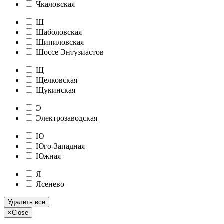
Чкаловская
Ш
Шаболовская
Шипиловская
Шоссе Энтузиастов
Щ
Щелковская
Щукинская
Э
Электрозаводская
Ю
Юго-Западная
Южная
Я
Ясенево
Удалить все
×
Close