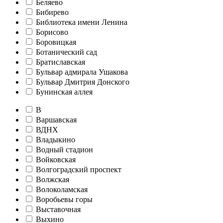
Беляево
Бибирево
Библиотека имени Ленина
Борисово
Боровицкая
Ботанический сад
Братиславская
Бульвар адмирала Ушакова
Бульвар Дмитрия Донского
Бунинская аллея
В
Варшавская
ВДНХ
Владыкино
Водный стадион
Войковская
Волгоградский проспект
Волжская
Волоколамская
Воробьевы горы
Выставочная
Выхино