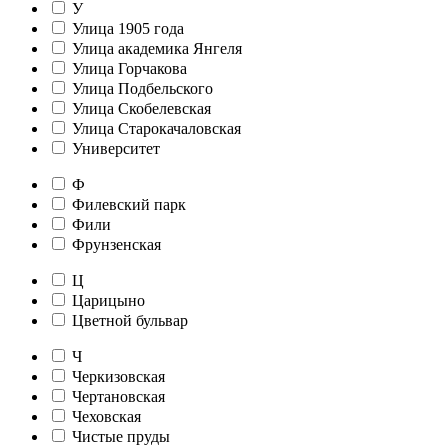
У
Улица 1905 года
Улица академика Янгеля
Улица Горчакова
Улица Подбельского
Улица Скобелевская
Улица Старокачаловская
Университет
Ф
Филевский парк
Фили
Фрунзенская
Ц
Царицыно
Цветной бульвар
Ч
Черкизовская
Чертановская
Чеховская
Чистые пруды