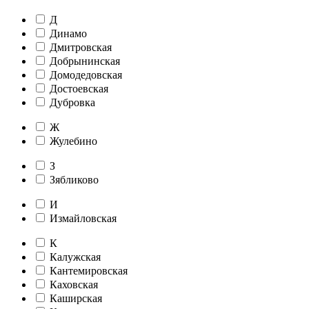
Д
Динамо
Дмитровская
Добрынинская
Домодедовская
Достоевская
Дубровка
Ж
Жулебино
З
Зябликово
И
Измайловская
К
Калужская
Кантемировская
Каховская
Каширская