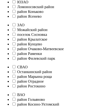
ЮЗАО
Ломоносовский район
район Коньково
район Ясенево
ЗАО
Можайский район
поселок Сосновка
район Крылатское
район Кунцево
район Очаково-Матвеевское
район Раменки
район Филевский парк
СВАО
Останкинский район
район Марьина роща
район Отрадное
район Ростокино
ВАО
район Гольяново
район Косино-Ухтомский