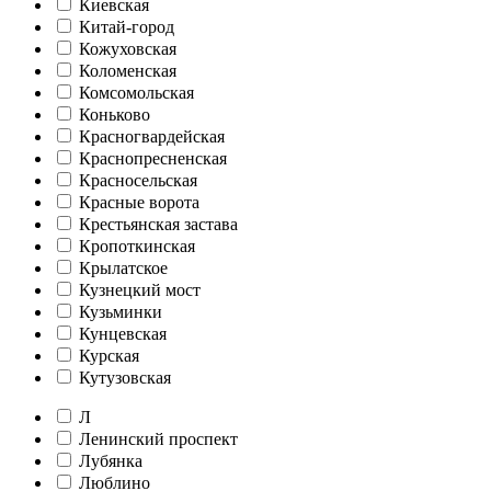
Киевская
Китай-город
Кожуховская
Коломенская
Комсомольская
Коньково
Красногвардейская
Краснопресненская
Красносельская
Красные ворота
Крестьянская застава
Кропоткинская
Крылатское
Кузнецкий мост
Кузьминки
Кунцевская
Курская
Кутузовская
Л
Ленинский проспект
Лубянка
Люблино