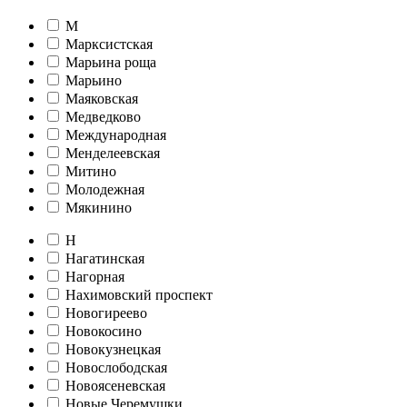
М
Марксистская
Марьина роща
Марьино
Маяковская
Медведково
Международная
Менделеевская
Митино
Молодежная
Мякинино
Н
Нагатинская
Нагорная
Нахимовский проспект
Новогиреево
Новокосино
Новокузнецкая
Новослободская
Новоясеневская
Новые Черемушки