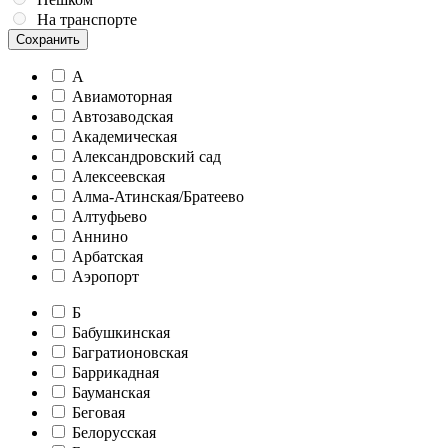
На транспорте
Сохранить
А
Авиамоторная
Автозаводская
Академическая
Александровский сад
Алексеевская
Алма-Атинская/Братеево
Алтуфьево
Аннино
Арбатская
Аэропорт
Б
Бабушкинская
Багратионовская
Баррикадная
Бауманская
Беговая
Белорусская