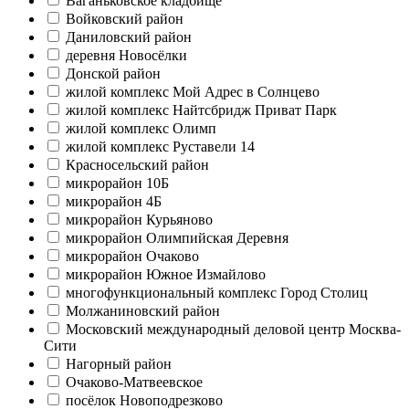
Ваганьковское кладбище
Войковский район
Даниловский район
деревня Новосёлки
Донской район
жилой комплекс Мой Адрес в Солнцево
жилой комплекс Найтсбридж Приват Парк
жилой комплекс Олимп
жилой комплекс Руставели 14
Красносельский район
микрорайон 10Б
микрорайон 4Б
микрорайон Курьяново
микрорайон Олимпийская Деревня
микрорайон Очаково
микрорайон Южное Измайлово
многофункциональный комплекс Город Столиц
Молжаниновский район
Московский международный деловой центр Москва-
Сити
Нагорный район
Очаково-Матвеевское
посёлок Новоподрезково