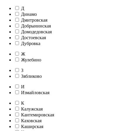
Д
Динамо
Дмитровская
Добрынинская
Домодедовская
Достоевская
Дубровка
Ж
Жулебино
З
Зябликово
И
Измайловская
К
Калужская
Кантемировская
Каховская
Каширская