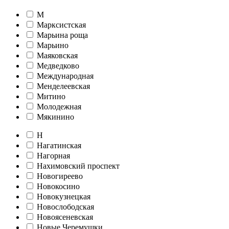
М
Марксистская
Марьина роща
Марьино
Маяковская
Медведково
Международная
Менделеевская
Митино
Молодежная
Мякинино
Н
Нагатинская
Нагорная
Нахимовский проспект
Новогиреево
Новокосино
Новокузнецкая
Новослободская
Новоясеневская
Новые Черемушки