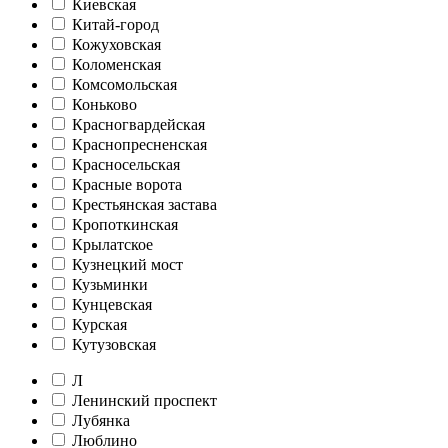
Киевская
Китай-город
Кожуховская
Коломенская
Комсомольская
Коньково
Красногвардейская
Краснопресненская
Красносельская
Красные ворота
Крестьянская застава
Кропоткинская
Крылатское
Кузнецкий мост
Кузьминки
Кунцевская
Курская
Кутузовская
Л
Ленинский проспект
Лубянка
Люблино