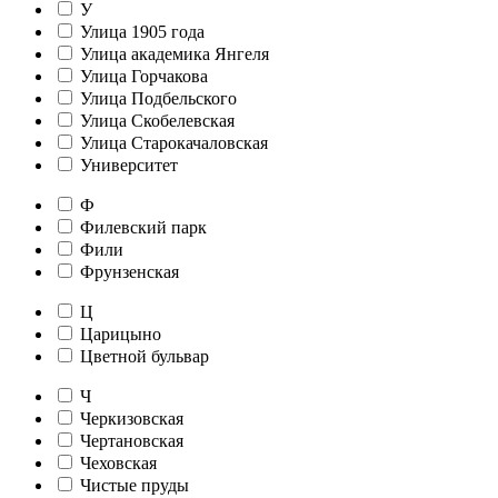
У
Улица 1905 года
Улица академика Янгеля
Улица Горчакова
Улица Подбельского
Улица Скобелевская
Улица Старокачаловская
Университет
Ф
Филевский парк
Фили
Фрунзенская
Ц
Царицыно
Цветной бульвар
Ч
Черкизовская
Чертановская
Чеховская
Чистые пруды