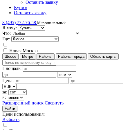
Оставить заявку
Купим
Оставить заявку
8 (495) 772-76-58
Многоканальный
Я хочу:
Что:
Где:
Новая Москва
Шоссе
Метро
Районы
Районы города
Область карты
Площадь:
Цена:
за:
в:
Расширенный поиск
Свернуть
Найти
Цели использования
:
Выбрать