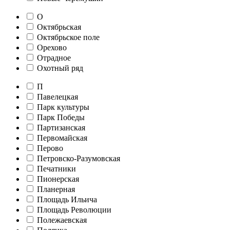
О
Октябрьская
Октябрьское поле
Орехово
Отрадное
Охотный ряд
П
Павелецкая
Парк культуры
Парк Победы
Партизанская
Первомайская
Перово
Петровско-Разумовская
Печатники
Пионерская
Планерная
Площадь Ильича
Площадь Революции
Полежаевская