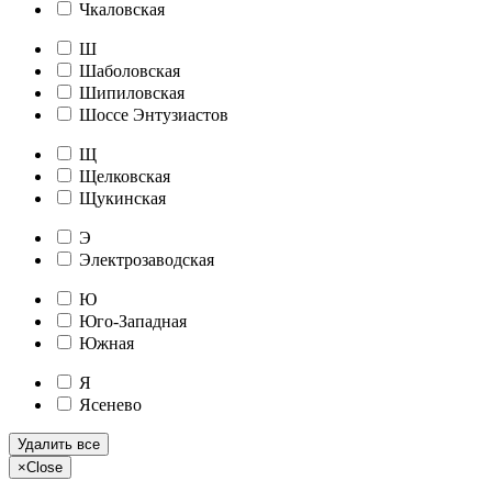
Чкаловская
Ш
Шаболовская
Шипиловская
Шоссе Энтузиастов
Щ
Щелковская
Щукинская
Э
Электрозаводская
Ю
Юго-Западная
Южная
Я
Ясенево
Удалить все
×
Close