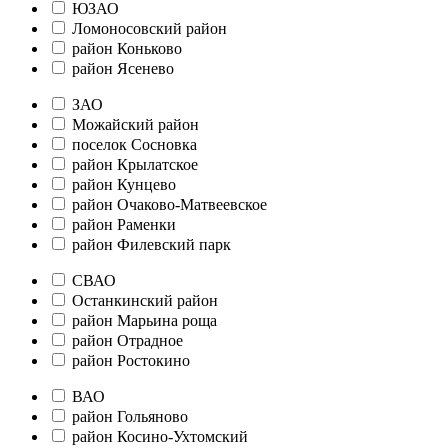
ЮЗАО
Ломоносовский район
район Коньково
район Ясенево
ЗАО
Можайский район
поселок Сосновка
район Крылатское
район Кунцево
район Очаково-Матвеевское
район Раменки
район Филевский парк
СВАО
Останкинский район
район Марьина роща
район Отрадное
район Ростокино
ВАО
район Гольяново
район Косино-Ухтомский