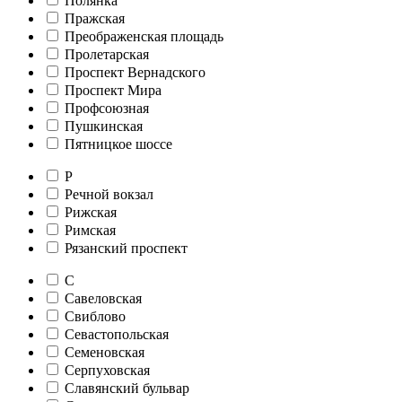
Полянка
Пражская
Преображенская площадь
Пролетарская
Проспект Вернадского
Проспект Мира
Профсоюзная
Пушкинская
Пятницкое шоссе
Р
Речной вокзал
Рижская
Римская
Рязанский проспект
С
Савеловская
Свиблово
Севастопольская
Семеновская
Серпуховская
Славянский бульвар