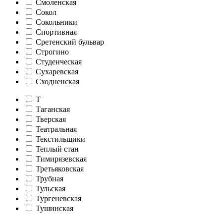
Смоленская
Сокол
Сокольники
Спортивная
Сретенский бульвар
Строгино
Студенческая
Сухаревская
Сходненская
Т
Таганская
Тверская
Театральная
Текстильщики
Теплый стан
Тимирязевская
Третьяковская
Трубная
Тульская
Тургеневская
Тушинская