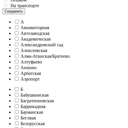
На транспорте
Сохранить
А
Авиамоторная
Автозаводская
Академическая
Александровский сад
Алексеевская
Алма-Атинская/Братеево
Алтуфьево
Аннино
Арбатская
Аэропорт
Б
Бабушкинская
Багратионовская
Баррикадная
Бауманская
Беговая
Белорусская