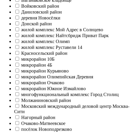
Ваганьковское кладбище
Войковский район
Даниловский район
деревня Новосёлки
Донской район
жилой комплекс Мой Адрес в Солнцево
жилой комплекс Найтсбридж Приват Парк
жилой комплекс Олимп
жилой комплекс Руставели 14
Красносельский район
микрорайон 10Б
микрорайон 4Б
микрорайон Курьяново
микрорайон Олимпийская Деревня
микрорайон Очаково
микрорайон Южное Измайлово
многофункциональный комплекс Город Столиц
Молжаниновский район
Московский международный деловой центр Москва-
Сити
Нагорный район
Очаково-Матвеевское
посёлок Новоподрезково