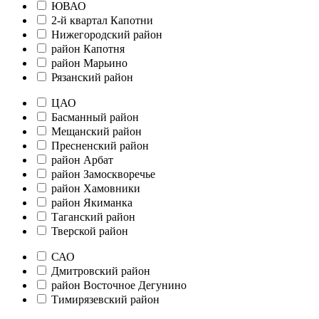
ЮВАО
2-й квартал Капотни
Нижегородский район
район Капотня
район Марьино
Рязанский район
ЦАО
Басманный район
Мещанский район
Пресненский район
район Арбат
район Замоскворечье
район Хамовники
район Якиманка
Таганский район
Тверской район
САО
Дмитровский район
район Восточное Дегунино
Тимирязевский район