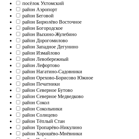
посёлок Ухтомский
район Аэропорт
район Беговой
район Бирюлёво Восточное
район Богородское
район Выхино-Жулебино
район Дорогомилово
район Западное Дегунино
район Измайлово
район Левобережный
район Лефортово
район Нагатино-Садовники
район Орехово-Борисово Южное
район Печатники
район Северное Бутово
район Северное Медведково
район Сокол
район Сокольники
район Солнцево
район Тёплый Стан
район Тропарёво-Никулино
район Хорошёво-Мнёвники