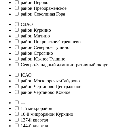
район Перово
район Преображенское
район Соколиная Гора
СЗАО
район Куркино
район Митино
район Покровское-Стрешнево
район Северное Тушино
район Строгино
район Южное Тушино
Северо-Западный административный округ
ЮАО
район Москворечье-Сабурово
район Чертаново Центральное
район Чертаново Южное
---
1-й микрорайон
10-й микрорайон Куркино
137-й квартал
144-й квартал