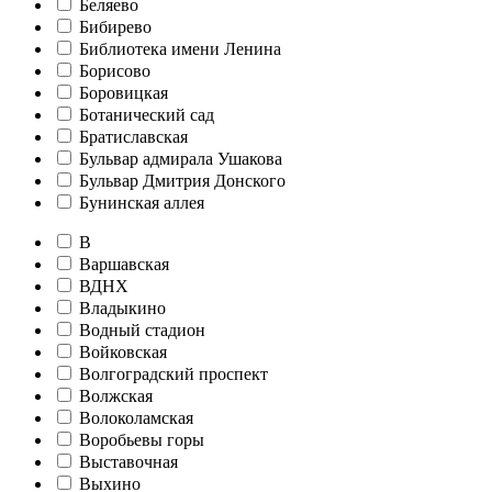
Беляево
Бибирево
Библиотека имени Ленина
Борисово
Боровицкая
Ботанический сад
Братиславская
Бульвар адмирала Ушакова
Бульвар Дмитрия Донского
Бунинская аллея
В
Варшавская
ВДНХ
Владыкино
Водный стадион
Войковская
Волгоградский проспект
Волжская
Волоколамская
Воробьевы горы
Выставочная
Выхино