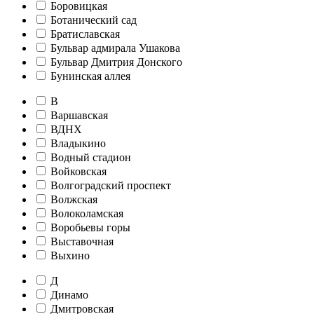
Боровицкая
Ботанический сад
Братиславская
Бульвар адмирала Ушакова
Бульвар Дмитрия Донского
Бунинская аллея
В
Варшавская
ВДНХ
Владыкино
Водный стадион
Войковская
Волгоградский проспект
Волжская
Волоколамская
Воробьевы горы
Выставочная
Выхино
Д
Динамо
Дмитровская