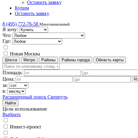
Оставить заявку
Купим
Оставить заявку
8 (495) 772-76-58
Многоканальный
Я хочу:
Что:
Где:
Новая Москва
Шоссе
Метро
Районы
Районы города
Область карты
Площадь:
Цена:
за:
в:
Расширенный поиск
Свернуть
Найти
Цели использования
:
Выбрать
Инвест-проект