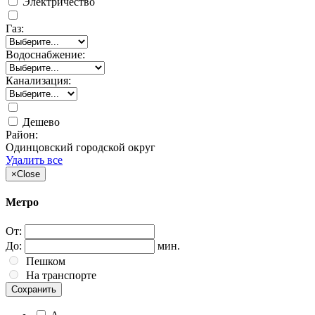
Электричество
Газ:
Водоснабжение:
Канализация:
Дешево
Район:
Одинцовский городской округ
Удалить все
×
Close
Метро
От:
До:
мин.
Пешком
На транспорте
Сохранить