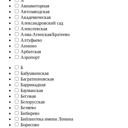
А
Авиамоторная
Автозаводская
Академическая
Александровский сад
Алексеевская
Алма-Атинская/Братеево
Алтуфьево
Аннино
Арбатская
Аэропорт
Б
Бабушкинская
Багратионовская
Баррикадная
Бауманская
Беговая
Белорусская
Беляево
Бибирево
Библиотека имени Ленина
Борисово