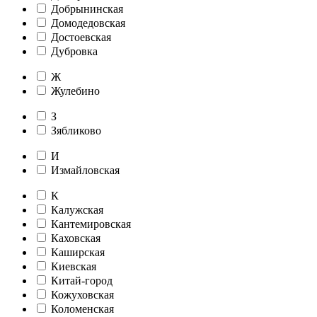
Добрынинская
Домодедовская
Достоевская
Дубровка
Ж
Жулебино
З
Зябликово
И
Измайловская
К
Калужская
Кантемировская
Каховская
Каширская
Киевская
Китай-город
Кожуховская
Коломенская