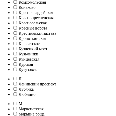
Комсомольская
Коньково
Красногвардейская
Краснопресненская
Красносельская
Красные ворота
Крестьянская застава
Кропоткинская
Крылатское
Кузнецкий мост
Кузьминки
Кунцевская
Курская
Кутузовская
Л
Ленинский проспект
Лубянка
Люблино
М
Марксистская
Марьина роща