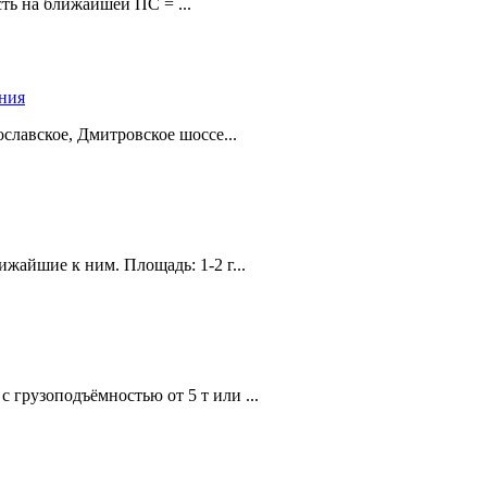
ть на ближайшей ПС = ...
ения
лавское, Дмитровское шоссе...
жайшие к ним. Площадь: 1-2 г...
с грузоподъёмностью от 5 т или ...