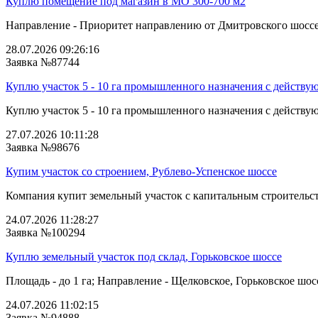
Куплю помещение под магазин в МО 300-700 м2
Направление - Приоритет направлению от Дмитровского шоссе 
28.07.2026 09:26:16
Заявка №87744
Куплю участок 5 - 10 га промышленного назначения с действу
Куплю участок 5 - 10 га промышленного назначения с действую
27.07.2026 10:11:28
Заявка №98676
Купим участок со строением, Рублево-Успенское шоссе
Компания купит земельный участок с капитальным строительств
24.07.2026 11:28:27
Заявка №100294
Куплю земельный участок под склад, Горьковское шоссе
Площадь - до 1 га; Направление - Щелковское, Горьковское шосс
24.07.2026 11:02:15
Заявка №94888