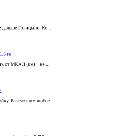
 дальше Голицыно. Ко...
1.3 га
 от МКАД (км) – не ...
а
йку. Рассмотрим любое...