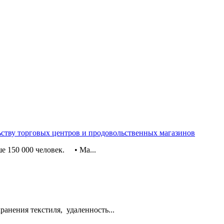
ьству торговых центров и продовольственных магазинов
е 150 000 человек. • Ма...
хранения текстиля, удаленность...