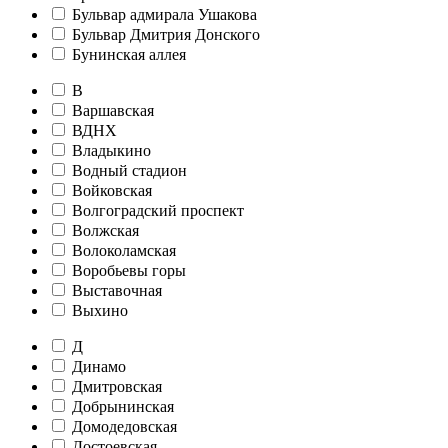
Бульвар адмирала Ушакова
Бульвар Дмитрия Донского
Бунинская аллея
В
Варшавская
ВДНХ
Владыкино
Водный стадион
Войковская
Волгоградский проспект
Волжская
Волоколамская
Воробьевы горы
Выставочная
Выхино
Д
Динамо
Дмитровская
Добрынинская
Домодедовская
Достоевская