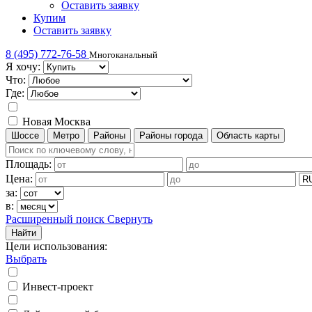
Оставить заявку
Купим
Оставить заявку
8 (495) 772-76-58
Многоканальный
Я хочу:
Что:
Где:
Новая Москва
Шоссе
Метро
Районы
Районы города
Область карты
Площадь:
Цена:
за:
в:
Расширенный поиск
Свернуть
Найти
Цели использования
:
Выбрать
Инвест-проект