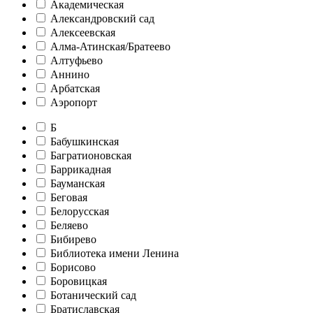
Академическая
Александровский сад
Алексеевская
Алма-Атинская/Братеево
Алтуфьево
Аннино
Арбатская
Аэропорт
Б
Бабушкинская
Багратионовская
Баррикадная
Бауманская
Беговая
Белорусская
Беляево
Бибирево
Библиотека имени Ленина
Борисово
Боровицкая
Ботанический сад
Братиславская