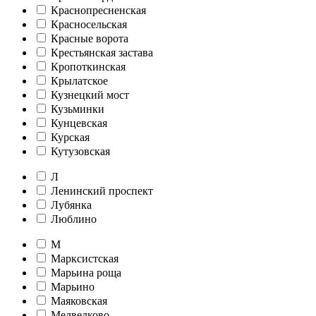
Краснопресненская
Красносельская
Красные ворота
Крестьянская застава
Кропоткинская
Крылатское
Кузнецкий мост
Кузьминки
Кунцевская
Курская
Кутузовская
Л
Ленинский проспект
Лубянка
Люблино
М
Марксистская
Марьина роща
Марьино
Маяковская
Медведково