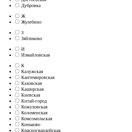
Дубровка
Ж
Жулебино
З
Зябликово
И
Измайловская
К
Калужская
Кантемировская
Каховская
Каширская
Киевская
Китай-город
Кожуховская
Коломенская
Комсомольская
Коньково
Красногвардейская