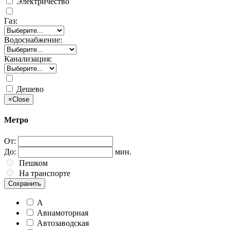
Электричество
Газ:
Водоснабжение:
Канализация:
Дешево
×
Close
Метро
От:
До:
мин.
Пешком
На транспорте
Сохранить
А
Авиамоторная
Автозаводская