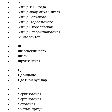
У
Улица 1905 года
Улица академика Янгеля
Улица Горчакова
Улица Подбельского
Улица Скобелевская
Улица Старокачаловская
Университет
Ф
Филевский парк
Фили
Фрунзенская
Ц
Царицыно
Цветной бульвар
Ч
Черкизовская
Чертановская
Чеховская
Чистые пруды