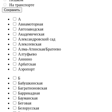
На транспорте
Сохранить
А
Авиамоторная
Автозаводская
Академическая
Александровский сад
Алексеевская
Алма-Атинская/Братеево
Алтуфьево
Аннино
Арбатская
Аэропорт
Б
Бабушкинская
Багратионовская
Баррикадная
Бауманская
Беговая
Белорусская