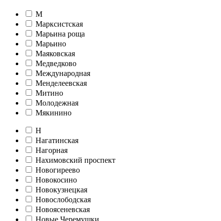
М
Марксистская
Марьина роща
Марьино
Маяковская
Медведково
Международная
Менделеевская
Митино
Молодежная
Мякинино
Н
Нагатинская
Нагорная
Нахимовский проспект
Новогиреево
Новокосино
Новокузнецкая
Новослободская
Новоясеневская
Новые Черемушки