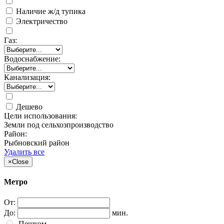
Наличие ж/д тупика
Электричество
Газ:
Водоснабжение:
Канализация:
Дешево
Цели использования:
Земли под сельхозпроизводство
Район:
Рыбновский район
Удалить все
×
Close
Метро
От:
До:
мин.
Пешком