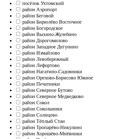
посёлок Ухтомский
район Аэропорт
район Беговой
район Бирюлёво Восточное
район Богородское
район Выхино-Жулебино
район Дорогомилово
район Западное Дегунино
район Измайлово
район Левобережный
район Лефортово
район Нагатино-Садовники
район Орехово-Борисово Южное
район Печатники
район Северное Бутово
район Северное Медведково
район Сокол
район Сокольники
район Солнцево
район Тёплый Стан
район Тропарёво-Никулино
район Хорошёво-Мнёвники