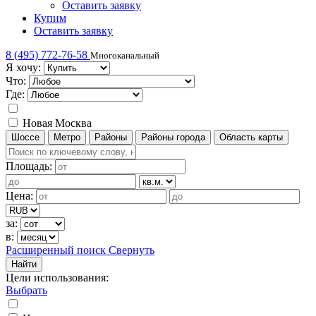
Оставить заявку
Купим
Оставить заявку
8 (495) 772-76-58
Многоканальный
Я хочу:
Что:
Где:
Новая Москва
Шоссе
Метро
Районы
Районы города
Область карты
Площадь:
Цена:
за:
в:
Расширенный поиск
Свернуть
Найти
Цели использования
:
Выбрать