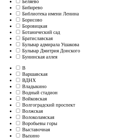
Беляево
Бибирево
Библиотека имени Ленина
Борисово
Боровицкая
Ботанический сад
Братиславская
Бульвар адмирала Ушакова
Бульвар Дмитрия Донского
Бунинская аллея
В
Варшавская
ВДНХ
Владыкино
Водный стадион
Войковская
Волгоградский проспект
Волжская
Волоколамская
Воробьевы горы
Выставочная
Выхино