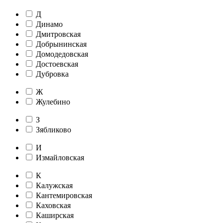
Д
Динамо
Дмитровская
Добрынинская
Домодедовская
Достоевская
Дубровка
Ж
Жулебино
З
Зябликово
И
Измайловская
К
Калужская
Кантемировская
Каховская
Каширская