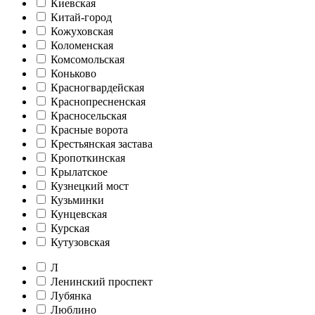
Киевская
Китай-город
Кожуховская
Коломенская
Комсомольская
Коньково
Красногвардейская
Краснопресненская
Красносельская
Красные ворота
Крестьянская застава
Кропоткинская
Крылатское
Кузнецкий мост
Кузьминки
Кунцевская
Курская
Кутузовская
Л
Ленинский проспект
Лубянка
Люблино