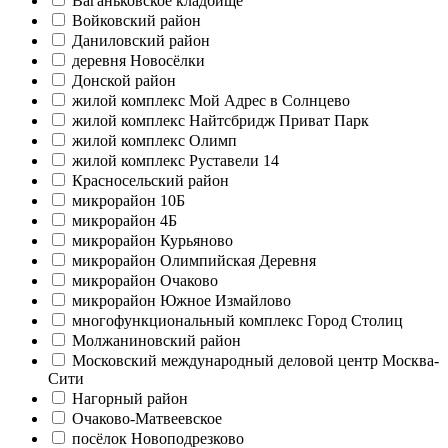
Ваганьковское кладбище
Войковский район
Даниловский район
деревня Новосёлки
Донской район
жилой комплекс Мой Адрес в Солнцево
жилой комплекс Найтсбридж Приват Парк
жилой комплекс Олимп
жилой комплекс Руставели 14
Красносельский район
микрорайон 10Б
микрорайон 4Б
микрорайон Курьяново
микрорайон Олимпийская Деревня
микрорайон Очаково
микрорайон Южное Измайлово
многофункциональный комплекс Город Столиц
Молжаниновский район
Московский международный деловой центр Москва-
Сити
Нагорный район
Очаково-Матвеевское
посёлок Новоподрезково