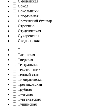
Смоленская
Сокол
Сокольники
Спортивная
Сретенский бульвар
Строгино
Студенческая
Сухаревская
Сходненская
Т
Таганская
Тверская
Театральная
Текстильщики
Теплый стан
Тимирязевская
Третьяковская
Трубная
Тульская
Тургеневская
Тушинская