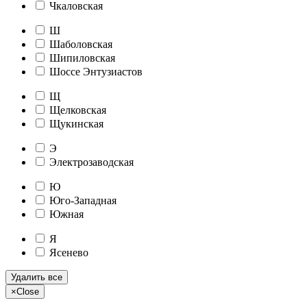
Чкаловская
Ш
Шаболовская
Шипиловская
Шоссе Энтузиастов
Щ
Щелковская
Щукинская
Э
Электрозаводская
Ю
Юго-Западная
Южная
Я
Ясенево
Удалить все
×
Close