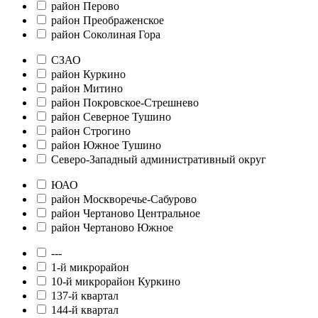
район Перово
район Преображенское
район Соколиная Гора
СЗАО
район Куркино
район Митино
район Покровское-Стрешнево
район Северное Тушино
район Строгино
район Южное Тушино
Северо-Западный административный округ
ЮАО
район Москворечье-Сабурово
район Чертаново Центральное
район Чертаново Южное
---
1-й микрорайон
10-й микрорайон Куркино
137-й квартал
144-й квартал