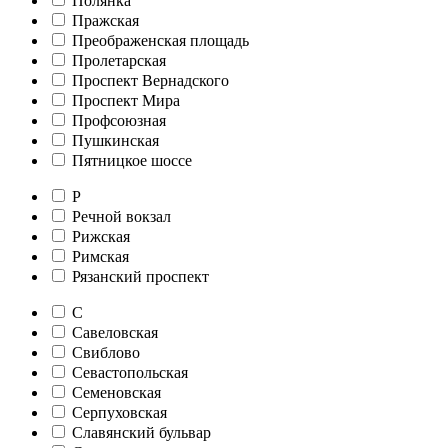
Полянка
Пражская
Преображенская площадь
Пролетарская
Проспект Вернадского
Проспект Мира
Профсоюзная
Пушкинская
Пятницкое шоссе
Р
Речной вокзал
Рижская
Римская
Рязанский проспект
С
Савеловская
Свиблово
Севастопольская
Семеновская
Серпуховская
Славянский бульвар