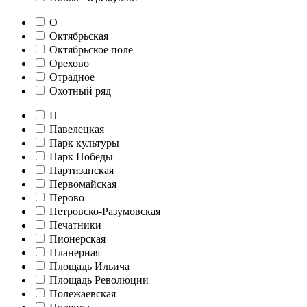
О
Октябрьская
Октябрьское поле
Орехово
Отрадное
Охотный ряд
П
Павелецкая
Парк культуры
Парк Победы
Партизанская
Первомайская
Перово
Петровско-Разумовская
Печатники
Пионерская
Планерная
Площадь Ильича
Площадь Революции
Полежаевская