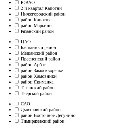
ЮВАО
2-й квартал Капотни
Нижегородский район
район Капотня
район Марьино
Рязанский район
ЦАО
Басманный район
Мещанский район
Пресненский район
район Арбат
район Замоскворечье
район Хамовники
район Якиманка
Таганский район
Тверской район
САО
Дмитровский район
район Восточное Дегунино
Тимирязевский район