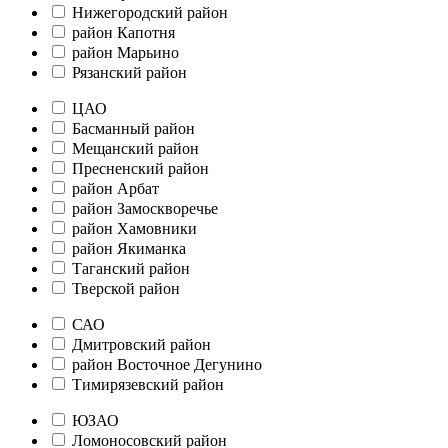
Нижегородский район
район Капотня
район Марьино
Рязанский район
ЦАО
Басманный район
Мещанский район
Пресненский район
район Арбат
район Замоскворечье
район Хамовники
район Якиманка
Таганский район
Тверской район
САО
Дмитровский район
район Восточное Дегунино
Тимирязевский район
ЮЗАО
Ломоносовский район