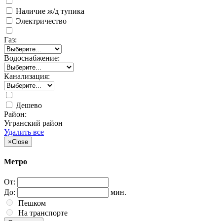
Наличие ж/д тупика
Электричество
Газ:
Водоснабжение:
Канализация:
Дешево
Район:
Угранский район
Удалить все
×
Close
Метро
От:
До:
мин.
Пешком
На транспорте