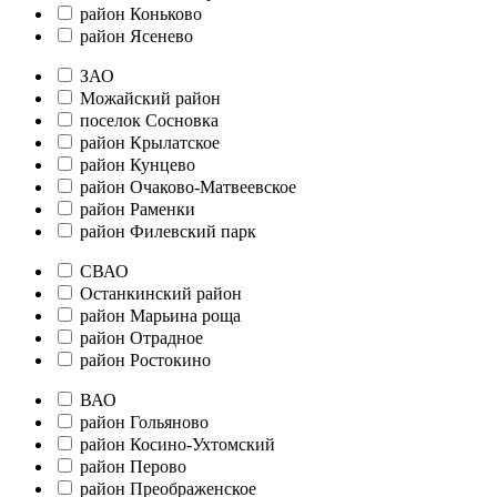
район Коньково
район Ясенево
ЗАО
Можайский район
поселок Сосновка
район Крылатское
район Кунцево
район Очаково-Матвеевское
район Раменки
район Филевский парк
СВАО
Останкинский район
район Марьина роща
район Отрадное
район Ростокино
ВАО
район Гольяново
район Косино-Ухтомский
район Перово
район Преображенское