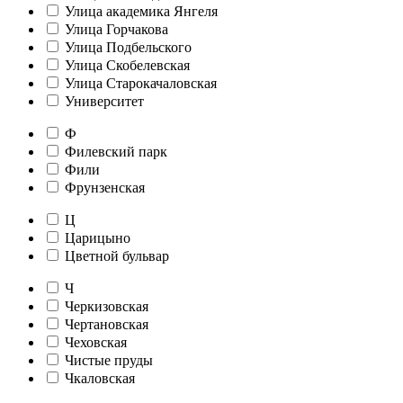
Улица академика Янгеля
Улица Горчакова
Улица Подбельского
Улица Скобелевская
Улица Старокачаловская
Университет
Ф
Филевский парк
Фили
Фрунзенская
Ц
Царицыно
Цветной бульвар
Ч
Черкизовская
Чертановская
Чеховская
Чистые пруды
Чкаловская