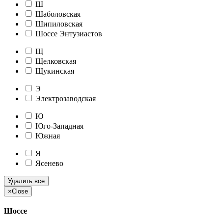
Ш
Шаболовская
Шипиловская
Шоссе Энтузиастов
Щ
Щелковская
Щукинская
Э
Электрозаводская
Ю
Юго-Западная
Южная
Я
Ясенево
Удалить все
×
Close
Шоссе