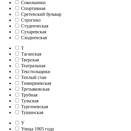
Сокольники
Спортивная
Сретенский бульвар
Строгино
Студенческая
Сухаревская
Сходненская
Т
Таганская
Тверская
Театральная
Текстильщики
Теплый стан
Тимирязевская
Третьяковская
Трубная
Тульская
Тургеневская
Тушинская
У
Улица 1905 года