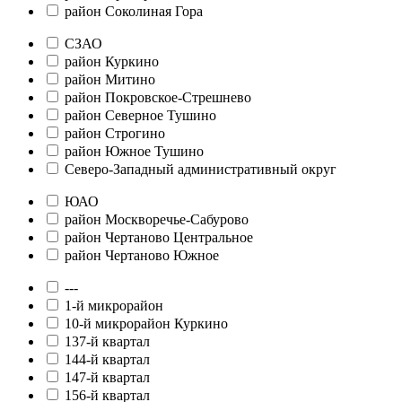
район Соколиная Гора
СЗАО
район Куркино
район Митино
район Покровское-Стрешнево
район Северное Тушино
район Строгино
район Южное Тушино
Северо-Западный административный округ
ЮАО
район Москворечье-Сабурово
район Чертаново Центральное
район Чертаново Южное
---
1-й микрорайон
10-й микрорайон Куркино
137-й квартал
144-й квартал
147-й квартал
156-й квартал