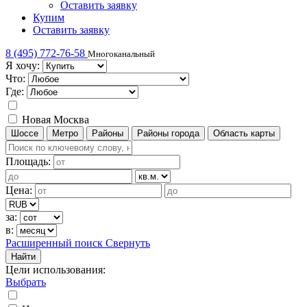
Оставить заявку
Купим
Оставить заявку
8 (495) 772-76-58
Многоканальный
Я хочу:
Что:
Где:
Новая Москва
Шоссе
Метро
Районы
Районы города
Область карты
Площадь:
Цена:
за:
в:
Расширенный поиск
Свернуть
Найти
Цели использования
:
Выбрать