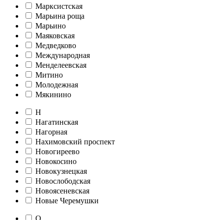
Марксистская
Марьина роща
Марьино
Маяковская
Медведково
Международная
Менделеевская
Митино
Молодежная
Мякинино
Н
Нагатинская
Нагорная
Нахимовский проспект
Новогиреево
Новокосино
Новокузнецкая
Новослободская
Новоясеневская
Новые Черемушки
О