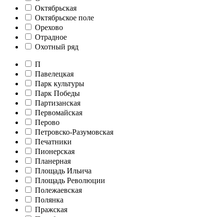
Октябрьская
Октябрьское поле
Орехово
Отрадное
Охотный ряд
П
Павелецкая
Парк культуры
Парк Победы
Партизанская
Первомайская
Перово
Петровско-Разумовская
Печатники
Пионерская
Планерная
Площадь Ильича
Площадь Революции
Полежаевская
Полянка
Пражская