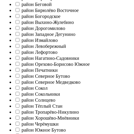
район Беговой
район Бирюлёво Восточное
район Богородское
район Выхино-Жулебино
район Дорогомилово
район Западное Дегунино
район Измайлово
район Левобережный
район Лефортово
район Нагатино-Садовники
район Орехово-Борисово Южное
район Печатники
район Северное Бутово
район Северное Медведково
район Сокол
район Сокольники
район Солнцево
район Тёплый Стан
район Тропарёво-Никулино
район Хорошёво-Мнёвники
район Черёмушки
район Южное Бутово