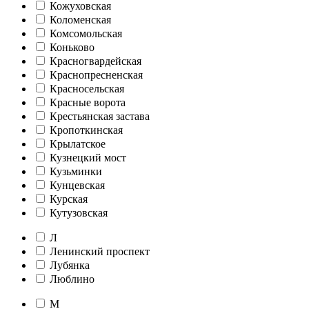
Кожуховская
Коломенская
Комсомольская
Коньково
Красногвардейская
Краснопресненская
Красносельская
Красные ворота
Крестьянская застава
Кропоткинская
Крылатское
Кузнецкий мост
Кузьминки
Кунцевская
Курская
Кутузовская
Л
Ленинский проспект
Лубянка
Люблино
М