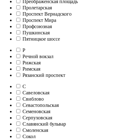
Преображенская площадь
Пролетарская
Проспект Вернадского
Проспект Мира
Профсоюзная
Пушкинская
Пятницкое шоссе
Р
Речной вокзал
Рижская
Римская
Рязанский проспект
С
Савеловская
Свиблово
Севастопольская
Семеновская
Серпуховская
Славянский бульвар
Смоленская
Сокол