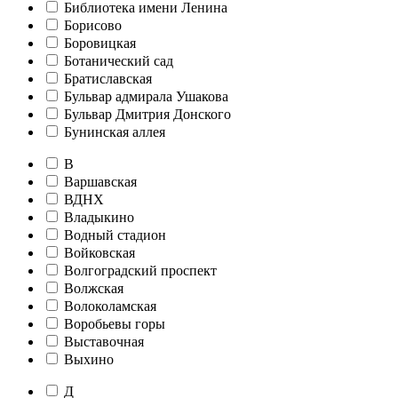
Библиотека имени Ленина
Борисово
Боровицкая
Ботанический сад
Братиславская
Бульвар адмирала Ушакова
Бульвар Дмитрия Донского
Бунинская аллея
В
Варшавская
ВДНХ
Владыкино
Водный стадион
Войковская
Волгоградский проспект
Волжская
Волоколамская
Воробьевы горы
Выставочная
Выхино
Д