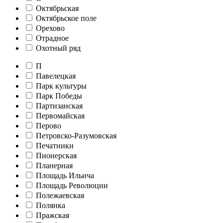
Октябрьская
Октябрьское поле
Орехово
Отрадное
Охотный ряд
П
Павелецкая
Парк культуры
Парк Победы
Партизанская
Первомайская
Перово
Петровско-Разумовская
Печатники
Пионерская
Планерная
Площадь Ильича
Площадь Революции
Полежаевская
Полянка
Пражская