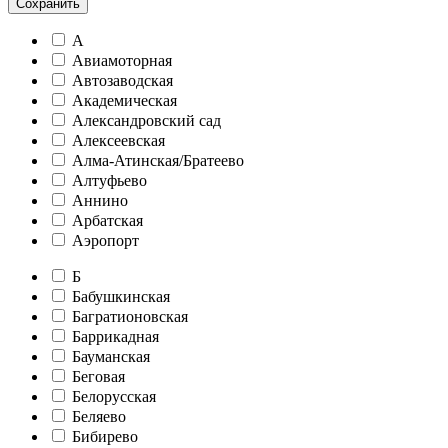
Сохранить
А
Авиамоторная
Автозаводская
Академическая
Александровский сад
Алексеевская
Алма-Атинская/Братеево
Алтуфьево
Аннино
Арбатская
Аэропорт
Б
Бабушкинская
Багратионовская
Баррикадная
Бауманская
Беговая
Белорусская
Беляево
Бибирево