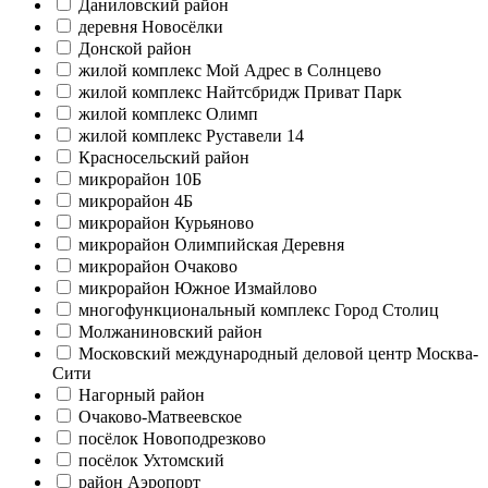
Даниловский район
деревня Новосёлки
Донской район
жилой комплекс Мой Адрес в Солнцево
жилой комплекс Найтсбридж Приват Парк
жилой комплекс Олимп
жилой комплекс Руставели 14
Красносельский район
микрорайон 10Б
микрорайон 4Б
микрорайон Курьяново
микрорайон Олимпийская Деревня
микрорайон Очаково
микрорайон Южное Измайлово
многофункциональный комплекс Город Столиц
Молжаниновский район
Московский международный деловой центр Москва-
Сити
Нагорный район
Очаково-Матвеевское
посёлок Новоподрезково
посёлок Ухтомский
район Аэропорт