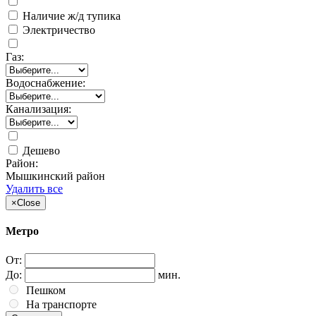
Наличие ж/д тупика
Электричество
Газ:
Водоснабжение:
Канализация:
Дешево
Район:
Мышкинский район
Удалить все
×
Close
Метро
От:
До:
мин.
Пешком
На транспорте