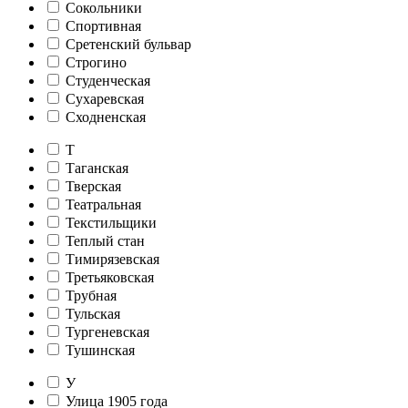
Сокольники
Спортивная
Сретенский бульвар
Строгино
Студенческая
Сухаревская
Сходненская
Т
Таганская
Тверская
Театральная
Текстильщики
Теплый стан
Тимирязевская
Третьяковская
Трубная
Тульская
Тургеневская
Тушинская
У
Улица 1905 года