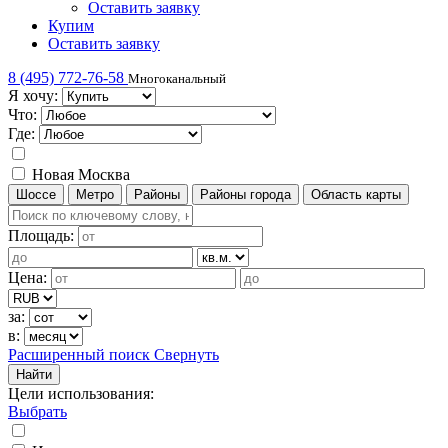
Оставить заявку
Купим
Оставить заявку
8 (495) 772-76-58
Многоканальный
Я хочу:
Что:
Где:
Новая Москва
Шоссе
Метро
Районы
Районы города
Область карты
Площадь:
Цена:
за:
в:
Расширенный поиск
Свернуть
Найти
Цели использования
:
Выбрать