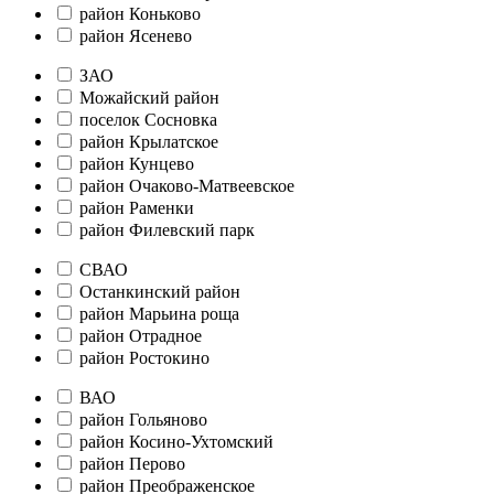
район Коньково
район Ясенево
ЗАО
Можайский район
поселок Сосновка
район Крылатское
район Кунцево
район Очаково-Матвеевское
район Раменки
район Филевский парк
СВАО
Останкинский район
район Марьина роща
район Отрадное
район Ростокино
ВАО
район Гольяново
район Косино-Ухтомский
район Перово
район Преображенское