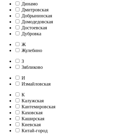
Динамо
Дмитровская
Добрынинская
Домодедовская
Достоевская
Дубровка
Ж
Жулебино
З
Зябликово
И
Измайловская
К
Калужская
Кантемировская
Каховская
Каширская
Киевская
Китай-город