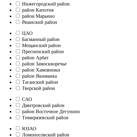
Нижегородский район
район Капотня
район Марьино
Рязанский район
ЦАО
Басманный район
Мещанский район
Пресненский район
район Арбат
район Замоскворечье
район Хамовники
район Якиманка
Таганский район
Тверской район
САО
Дмитровский район
район Восточное Дегунино
Тимирязевский район
ЮЗАО
Ломоносовский район