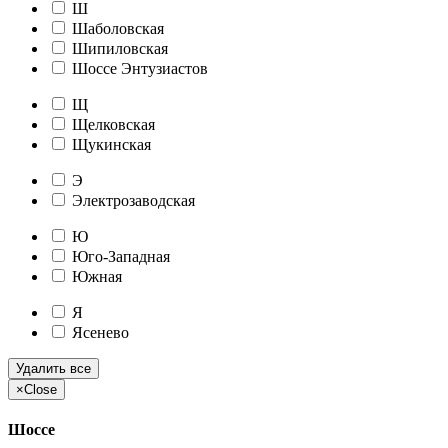
Ш
Шаболовская
Шипиловская
Шоссе Энтузиастов
Щ
Щелковская
Щукинская
Э
Электрозаводская
Ю
Юго-Западная
Южная
Я
Ясенево
Удалить все
×
Close
Шоссе