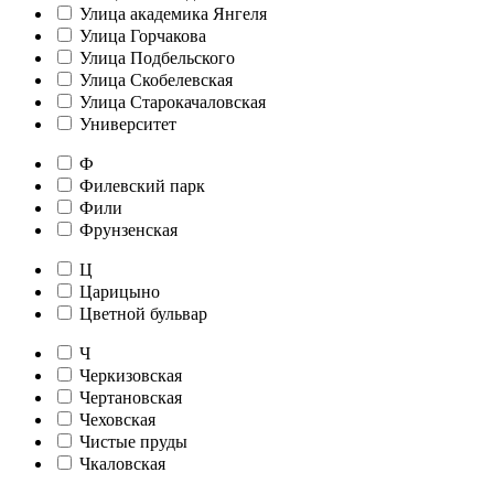
Улица академика Янгеля
Улица Горчакова
Улица Подбельского
Улица Скобелевская
Улица Старокачаловская
Университет
Ф
Филевский парк
Фили
Фрунзенская
Ц
Царицыно
Цветной бульвар
Ч
Черкизовская
Чертановская
Чеховская
Чистые пруды
Чкаловская