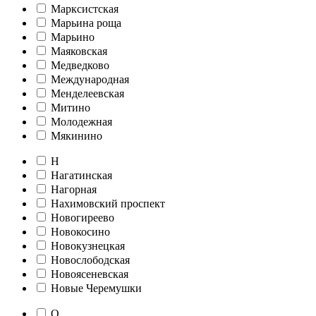
Марксистская
Марьина роща
Марьино
Маяковская
Медведково
Международная
Менделеевская
Митино
Молодежная
Мякинино
Н
Нагатинская
Нагорная
Нахимовский проспект
Новогиреево
Новокосино
Новокузнецкая
Новослободская
Новоясеневская
Новые Черемушки
О