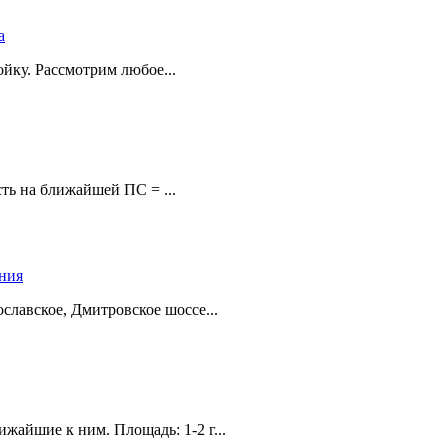
а
йку. Рассмотрим любое...
ть на ближайшей ПС = ...
ения
лавское, Дмитровское шоссе...
жайшие к ним. Площадь: 1-2 г...