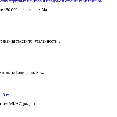
ьству торговых центров и продовольственных магазинов
е 150 000 человек. • Ма...
хранения текстиля, удаленность...
 дальше Голицыно. Ко...
1.3 га
 от МКАД (км) – не ...