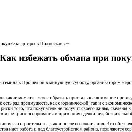
покупке квартиры в Подмосковье»
«Как избежать обмана при пок
й семинар. Прошел он в минувшую субботу, организатором мер
 на какие моменты стоит обратить пристальное внимание при и
 есть ряд преимуществ, как с юридической, так и с экономичес
иски того, что покупатель не получит своего жилья, сведены к 
возникает риск оспаривания и признания сделки недействительно
ии всего строительства, так и после его окончания. Это объясн
тва идет работа и над благоустройством района, появляются со