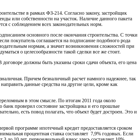
оительстве в рамках ФЗ-214. Согласно закону, застройщик
енды или собственности на участок. Наличие данного пакета
ется с соблюдением всех законодательных норм.
одписанием основного после окончания строительства. С точки
 если покупатель соглашается на подписание подобного рода
конодательным нормам, а значит возникновения сложностей при
думаться о целесообразности такой сделки все же стоит.
В договоре должны быть указаны сроки сдачи объекта, его цена
езналичная. Причем безналичный расчет намного надежнее, так
 направить данные средства на другие цели, кроме как
ереломным в этом смысле. По итогам 2011 года около
то банк проверил состояние застройщика и его прошлые
тельно, есть повод полагать, что объект будет достроен. Это и
первой программе ипотечный кредит предоставляется сроком
Минимальная процентная ставка составляет 7,9% годовых. Если
3 до 10 лет, первоначальный взнос здесь составляет 10%,