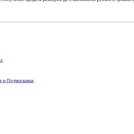
ах
е и Подмосковье