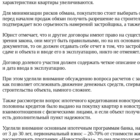
характеристики квартиры увеличиваются.
Для минимизации рисков обмана, покупателю стоит выбирать об
перед началом продаж обязан получить разрешение на строите
подтверждает всю серьезность намерений застройщика, а также 
Юрист отмечает, что и другие договоры имеют право на сущес
зрения закона, они могут быть правильными, но на их основан
документов, то он должен отдавать себе отчет в том, что зас
сдаче и объекта и вводе его в эксплуатацию, никто не отменяе
Договор долевого участия должен содержать четкое описание о
и дата ввода в эксплуатацию.
При этом уделили внимание обсуждению вопроса расчетов с за
как позволяет отслеживать движение денежных средств, сперва 
строительства объекта, намного сложнее.
Также рассмотрели вопрос ипотечного кредитования новостроек
половины кредитов было выдано на покупку квартир в новостр
взаимоотношения с физическими лицами, и если объект получил 
есть дополнительный пункт надежности.
Уделили внимание основным ипотечным программам банка, на 
от 3 до 30 лет, первоначальный взнос – 20-70% от стоимости ж
рассматривать программу «Новостройка+», то она предполагает 