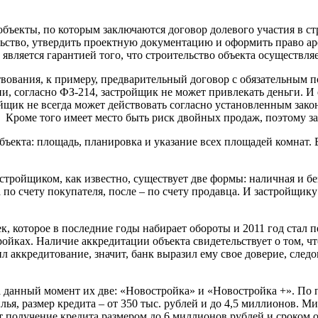
ъекты, по которым заключаются договор долевого участия в стр
льство, утвердить проектную документацию и оформить право ар
является гарантией того, что строительство объекта осуществля
твования, к примеру, предварительный договор с обязательным п
ии, согласно ФЗ-214, застройщик не может привлекать деньги. И
тройщик не всегда может действовать согласно установленным за
т. Кроме того имеет место быть риск двойных продаж, поэтому за
бъекта: площадь, планировка и указание всех площадей комнат. 
стройщиком, как известно, существует две формы: наличная и б
по счету покупателя, после – по счету продавца. И застройщику
, которое в последние годы набирает обороты и 2011 год стал п
ойках. Наличие аккредитации объекта свидетельствует о том, ч
аккредитование, значит, банк выразил ему свое доверие, следова
данный момент их две: «Новостройка» и «Новостройка +». По 
илья, размер кредита – от 350 тыс. рублей и до 4,5 миллионов. 
получение кредита размером до 6 миллионов рублей и сроком от 