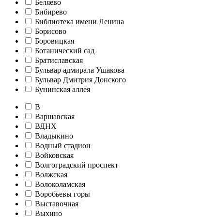
Беляево
Бибирево
Библиотека имени Ленина
Борисово
Боровицкая
Ботанический сад
Братиславская
Бульвар адмирала Ушакова
Бульвар Дмитрия Донского
Бунинская аллея
В
Варшавская
ВДНХ
Владыкино
Водный стадион
Войковская
Волгоградский проспект
Волжская
Волоколамская
Воробьевы горы
Выставочная
Выхино