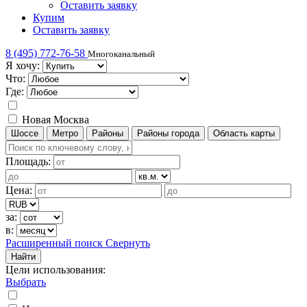
Оставить заявку
Купим
Оставить заявку
8 (495) 772-76-58
Многоканальный
Я хочу:
Что:
Где:
Новая Москва
Шоссе
Метро
Районы
Районы города
Область карты
Площадь:
Цена:
за:
в:
Расширенный поиск
Свернуть
Найти
Цели использования
:
Выбрать