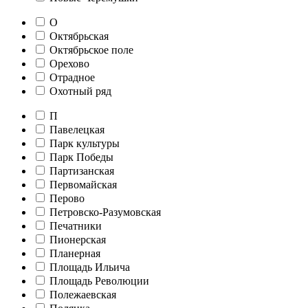
О
Октябрьская
Октябрьское поле
Орехово
Отрадное
Охотный ряд
П
Павелецкая
Парк культуры
Парк Победы
Партизанская
Первомайская
Перово
Петровско-Разумовская
Печатники
Пионерская
Планерная
Площадь Ильича
Площадь Революции
Полежаевская