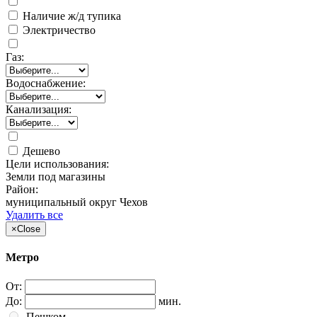
Наличие ж/д тупика
Электричество
Газ:
Водоснабжение:
Канализация:
Дешево
Цели использования:
Земли под магазины
Район:
муниципальный округ Чехов
Удалить все
×
Close
Метро
От:
До:
мин.
Пешком