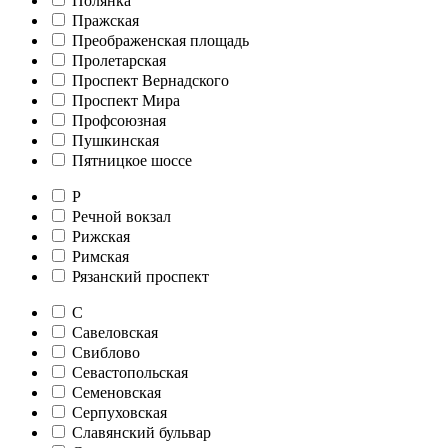
Полянка
Пражская
Преображенская площадь
Пролетарская
Проспект Вернадского
Проспект Мира
Профсоюзная
Пушкинская
Пятницкое шоссе
Р
Речной вокзал
Рижская
Римская
Рязанский проспект
С
Савеловская
Свиблово
Севастопольская
Семеновская
Серпуховская
Славянский бульвар