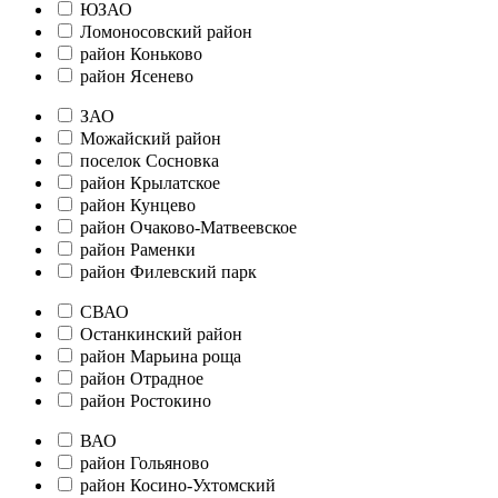
ЮЗАО
Ломоносовский район
район Коньково
район Ясенево
ЗАО
Можайский район
поселок Сосновка
район Крылатское
район Кунцево
район Очаково-Матвеевское
район Раменки
район Филевский парк
СВАО
Останкинский район
район Марьина роща
район Отрадное
район Ростокино
ВАО
район Гольяново
район Косино-Ухтомский