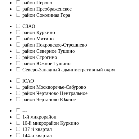
район Перово
район Преображенское
район Соколиная Гора
СЗАО
район Куркино
район Митино
район Покровское-Стрешнево
район Северное Тушино
район Строгино
район Южное Тушино
Северо-Западный административный округ
ЮАО
район Москворечье-Сабурово
район Чертаново Центральное
район Чертаново Южное
---
1-й микрорайон
10-й микрорайон Куркино
137-й квартал
144-й квартал