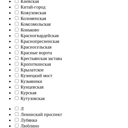
Киевская
Китай-город
Кожуховская
Коломенская
Комсомольская
Коньково
Красногвардейская
Краснопресненская
Красносельская
Красные ворота
Крестьянская застава
Кропоткинская
Крылатское
Кузнецкий мост
Кузьминки
Кунцевская
Курская
Кутузовская
Л
Ленинский проспект
Лубянка
Люблино