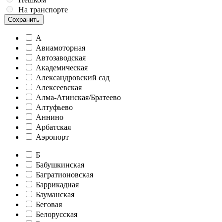
На транспорте
Сохранить
А
Авиамоторная
Автозаводская
Академическая
Александровский сад
Алексеевская
Алма-Атинская/Братеево
Алтуфьево
Аннино
Арбатская
Аэропорт
Б
Бабушкинская
Багратионовская
Баррикадная
Бауманская
Беговая
Белорусская