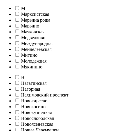
М
Марксистская
Марьина роща
Марьино
Маяковская
Медведково
Международная
Менделеевская
Митино
Молодежная
Мякинино
Н
Нагатинская
Нагорная
Нахимовский проспект
Новогиреево
Новокосино
Новокузнецкая
Новослободская
Новоясеневская
Новые Черемушки