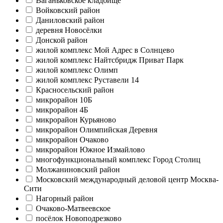
Ваганьковское кладбище
Войковский район
Даниловский район
деревня Новосёлки
Донской район
жилой комплекс Мой Адрес в Солнцево
жилой комплекс Найтсбридж Приват Парк
жилой комплекс Олимп
жилой комплекс Руставели 14
Красносельский район
микрорайон 10Б
микрорайон 4Б
микрорайон Курьяново
микрорайон Олимпийская Деревня
микрорайон Очаково
микрорайон Южное Измайлово
многофункциональный комплекс Город Столиц
Молжаниновский район
Московский международный деловой центр Москва-
Сити
Нагорный район
Очаково-Матвеевское
посёлок Новоподрезково