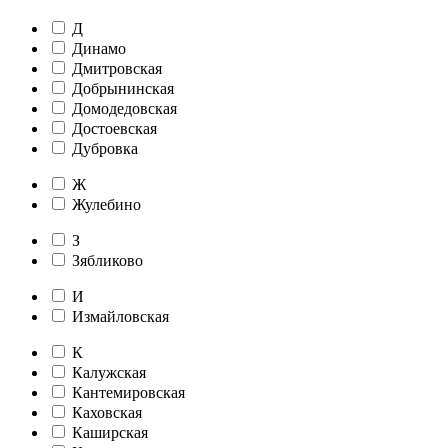
Д
Динамо
Дмитровская
Добрынинская
Домодедовская
Достоевская
Дубровка
Ж
Жулебино
З
Зябликово
И
Измайловская
К
Калужская
Кантемировская
Каховская
Каширская