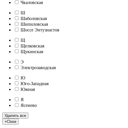
Чкаловская
Ш
Шаболовская
Шипиловская
Шоссе Энтузиастов
Щ
Щелковская
Щукинская
Э
Электрозаводская
Ю
Юго-Западная
Южная
Я
Ясенево
Удалить все
×
Close