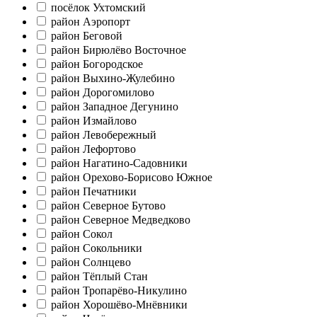
посёлок Ухтомский
район Аэропорт
район Беговой
район Бирюлёво Восточное
район Богородское
район Выхино-Жулебино
район Дорогомилово
район Западное Дегунино
район Измайлово
район Левобережный
район Лефортово
район Нагатино-Садовники
район Орехово-Борисово Южное
район Печатники
район Северное Бутово
район Северное Медведково
район Сокол
район Сокольники
район Солнцево
район Тёплый Стан
район Тропарёво-Никулино
район Хорошёво-Мнёвники