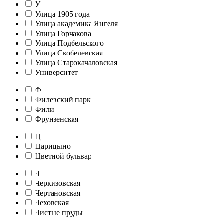
У
Улица 1905 года
Улица академика Янгеля
Улица Горчакова
Улица Подбельского
Улица Скобелевская
Улица Старокачаловская
Университет
Ф
Филевский парк
Фили
Фрунзенская
Ц
Царицыно
Цветной бульвар
Ч
Черкизовская
Чертановская
Чеховская
Чистые пруды