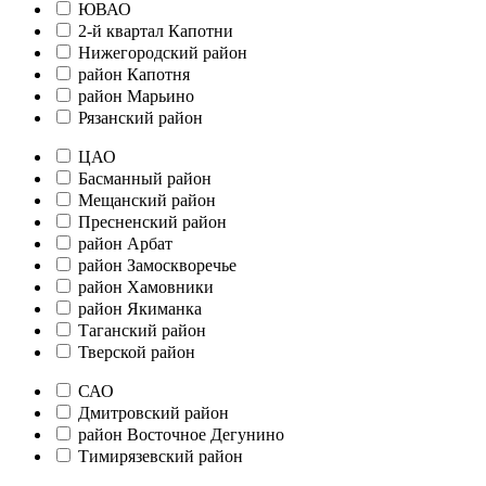
ЮВАО
2-й квартал Капотни
Нижегородский район
район Капотня
район Марьино
Рязанский район
ЦАО
Басманный район
Мещанский район
Пресненский район
район Арбат
район Замоскворечье
район Хамовники
район Якиманка
Таганский район
Тверской район
САО
Дмитровский район
район Восточное Дегунино
Тимирязевский район