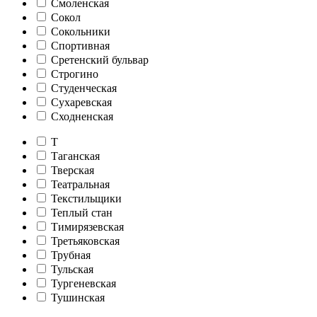
Смоленская
Сокол
Сокольники
Спортивная
Сретенский бульвар
Строгино
Студенческая
Сухаревская
Сходненская
Т
Таганская
Тверская
Театральная
Текстильщики
Теплый стан
Тимирязевская
Третьяковская
Трубная
Тульская
Тургеневская
Тушинская