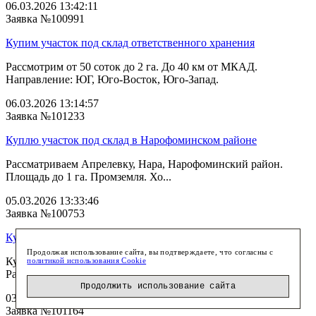
06.03.2026 13:42:11
Заявка №100991
Купим участок под склад ответственного хранения
Рассмотрим от 50 соток до 2 га. До 40 км от МКАД.
Направление: ЮГ, Юго-Восток, Юго-Запад.
06.03.2026 13:14:57
Заявка №101233
Куплю участок под склад в Нарофоминском районе
Рассматриваем Апрелевку, Нара, Нарофоминский район.
Площадь до 1 га. Промземля. Хо...
05.03.2026 13:33:46
Заявка №100753
Куплю участок от 30 га под теплицы
Продолжая использование сайта, вы подтверждаете, что согласны с
Куплю от 30 га сельскохозяйственной земли под теплицы.
политикой использования Cookie
Рассмотрю любое направление, Моско...
Продолжить использование сайта
03.03.2026 12:39:33
Заявка №101164