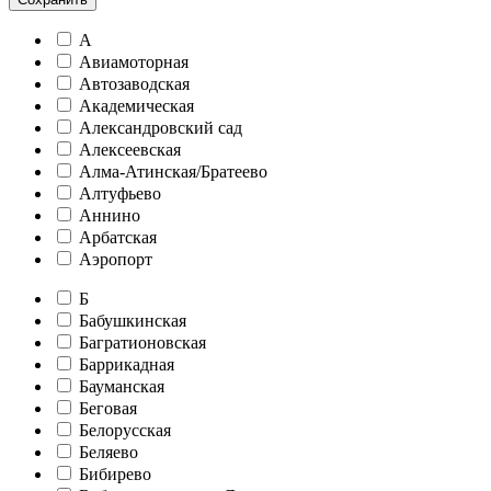
А
Авиамоторная
Автозаводская
Академическая
Александровский сад
Алексеевская
Алма-Атинская/Братеево
Алтуфьево
Аннино
Арбатская
Аэропорт
Б
Бабушкинская
Багратионовская
Баррикадная
Бауманская
Беговая
Белорусская
Беляево
Бибирево