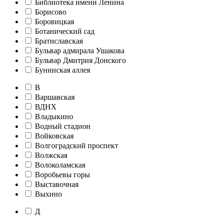
Библиотека имени Ленина
Борисово
Боровицкая
Ботанический сад
Братиславская
Бульвар адмирала Ушакова
Бульвар Дмитрия Донского
Бунинская аллея
В
Варшавская
ВДНХ
Владыкино
Водный стадион
Войковская
Волгоградский проспект
Волжская
Волоколамская
Воробьевы горы
Выставочная
Выхино
Д