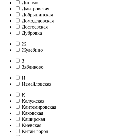
Динамо
Дмитровская
Добрынинская
Домодедовская
Достоевская
Дубровка
Ж
Жулебино
З
Зябликово
И
Измайловская
К
Калужская
Кантемировская
Каховская
Каширская
Киевская
Китай-город