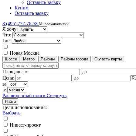
Оставить заявку
Купим
Оставить заявку
8 (495) 772-76-58
Многоканальный
Я хочу:
Что:
Где:
Новая Москва
Шоссе
Метро
Районы
Районы города
Область карты
Площадь:
Цена:
за:
в:
Расширенный поиск
Свернуть
Найти
Цели использования
:
Выбрать
Инвест-проект