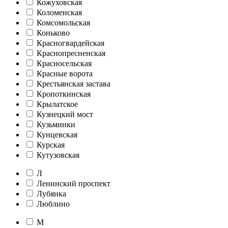
Кожуховская
Коломенская
Комсомольская
Коньково
Красногвардейская
Краснопресненская
Красносельская
Красные ворота
Крестьянская застава
Кропоткинская
Крылатское
Кузнецкий мост
Кузьминки
Кунцевская
Курская
Кутузовская
Л
Ленинский проспект
Лубянка
Люблино
М