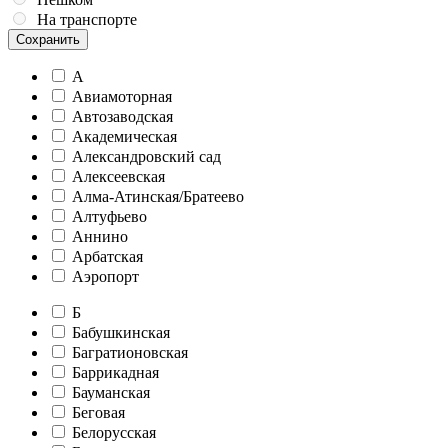
На транспорте
Сохранить
А
Авиамоторная
Автозаводская
Академическая
Александровский сад
Алексеевская
Алма-Атинская/Братеево
Алтуфьево
Аннино
Арбатская
Аэропорт
Б
Бабушкинская
Багратионовская
Баррикадная
Бауманская
Беговая
Белорусская