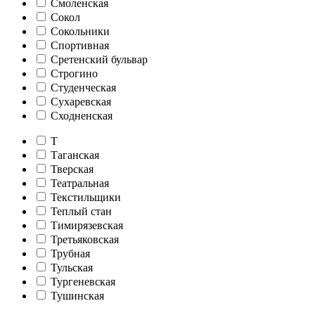
Смоленская
Сокол
Сокольники
Спортивная
Сретенский бульвар
Строгино
Студенческая
Сухаревская
Сходненская
Т
Таганская
Тверская
Театральная
Текстильщики
Теплый стан
Тимирязевская
Третьяковская
Трубная
Тульская
Тургеневская
Тушинская