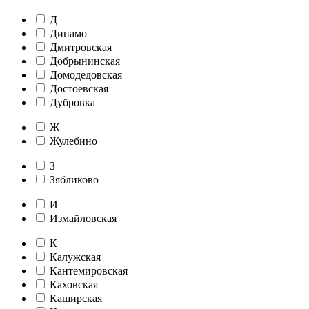
Д
Динамо
Дмитровская
Добрынинская
Домодедовская
Достоевская
Дубровка
Ж
Жулебино
З
Зябликово
И
Измайловская
К
Калужская
Кантемировская
Каховская
Каширская