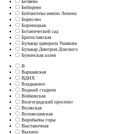
Беляево
Бибирево
Библиотека имени Ленина
Борисово
Боровицкая
Ботанический сад
Братиславская
Бульвар адмирала Ушакова
Бульвар Дмитрия Донского
Бунинская аллея
В
Варшавская
ВДНХ
Владыкино
Водный стадион
Войковская
Волгоградский проспект
Волжская
Волоколамская
Воробьевы горы
Выставочная
Выхино