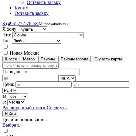
Оставить заявку
Купим
Оставить заявку
8 (495) 772-76-58
Многоканальный
Я хочу:
Что:
Где:
Новая Москва
Шоссе
Метро
Районы
Районы города
Область карты
Площадь:
Цена:
за:
в:
Расширенный поиск
Свернуть
Найти
Цели использования
:
Выбрать