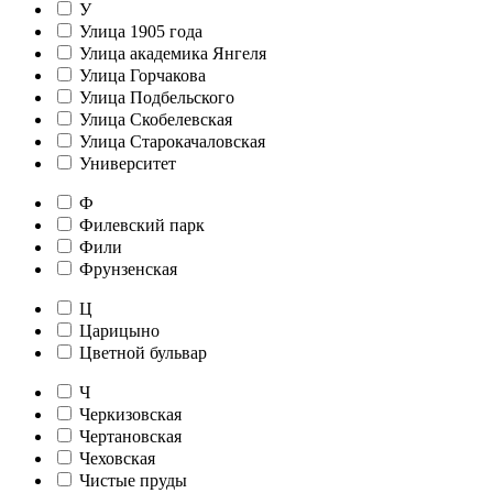
У
Улица 1905 года
Улица академика Янгеля
Улица Горчакова
Улица Подбельского
Улица Скобелевская
Улица Старокачаловская
Университет
Ф
Филевский парк
Фили
Фрунзенская
Ц
Царицыно
Цветной бульвар
Ч
Черкизовская
Чертановская
Чеховская
Чистые пруды