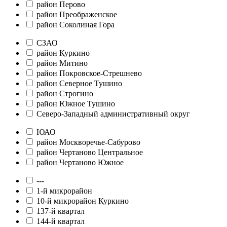
район Перово
район Преображенское
район Соколиная Гора
СЗАО
район Куркино
район Митино
район Покровское-Стрешнево
район Северное Тушино
район Строгино
район Южное Тушино
Северо-Западный административный округ
ЮАО
район Москворечье-Сабурово
район Чертаново Центральное
район Чертаново Южное
---
1-й микрорайон
10-й микрорайон Куркино
137-й квартал
144-й квартал