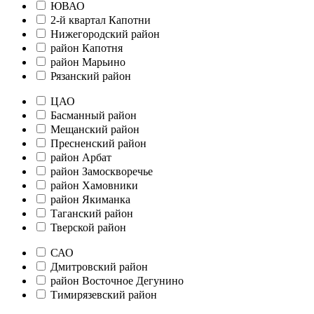
ЮВАО
2-й квартал Капотни
Нижегородский район
район Капотня
район Марьино
Рязанский район
ЦАО
Басманный район
Мещанский район
Пресненский район
район Арбат
район Замоскворечье
район Хамовники
район Якиманка
Таганский район
Тверской район
САО
Дмитровский район
район Восточное Дегунино
Тимирязевский район