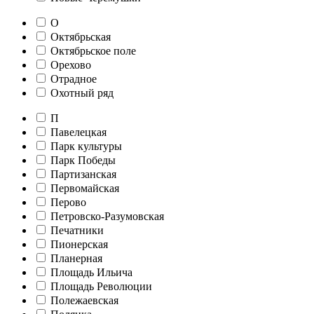
О
Октябрьская
Октябрьское поле
Орехово
Отрадное
Охотный ряд
П
Павелецкая
Парк культуры
Парк Победы
Партизанская
Первомайская
Перово
Петровско-Разумовская
Печатники
Пионерская
Планерная
Площадь Ильича
Площадь Революции
Полежаевская