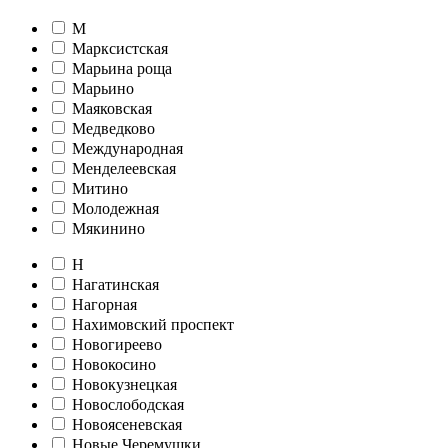
М
Марксистская
Марьина роща
Марьино
Маяковская
Медведково
Международная
Менделеевская
Митино
Молодежная
Мякинино
Н
Нагатинская
Нагорная
Нахимовский проспект
Новогиреево
Новокосино
Новокузнецкая
Новослободская
Новоясеневская
Новые Черемушки