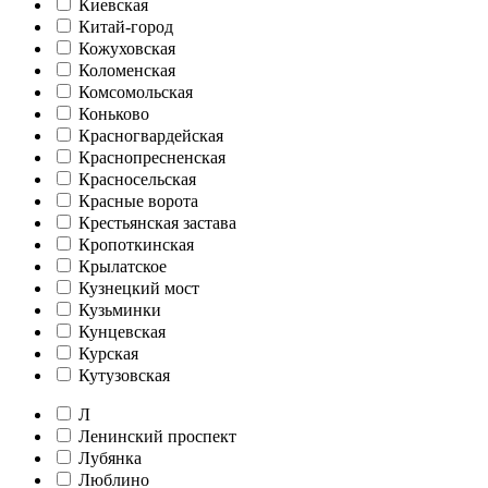
Киевская
Китай-город
Кожуховская
Коломенская
Комсомольская
Коньково
Красногвардейская
Краснопресненская
Красносельская
Красные ворота
Крестьянская застава
Кропоткинская
Крылатское
Кузнецкий мост
Кузьминки
Кунцевская
Курская
Кутузовская
Л
Ленинский проспект
Лубянка
Люблино