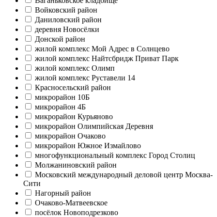
Ваганьковское кладбище
Войковский район
Даниловский район
деревня Новосёлки
Донской район
жилой комплекс Мой Адрес в Солнцево
жилой комплекс Найтсбридж Приват Парк
жилой комплекс Олимп
жилой комплекс Руставели 14
Красносельский район
микрорайон 10Б
микрорайон 4Б
микрорайон Курьяново
микрорайон Олимпийская Деревня
микрорайон Очаково
микрорайон Южное Измайлово
многофункциональный комплекс Город Столиц
Молжаниновский район
Московский международный деловой центр Москва-
Сити
Нагорный район
Очаково-Матвеевское
посёлок Новоподрезково