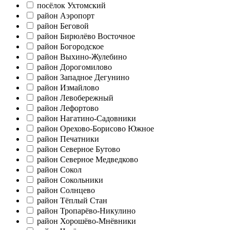
посёлок Ухтомский
район Аэропорт
район Беговой
район Бирюлёво Восточное
район Богородское
район Выхино-Жулебино
район Дорогомилово
район Западное Дегунино
район Измайлово
район Левобережный
район Лефортово
район Нагатино-Садовники
район Орехово-Борисово Южное
район Печатники
район Северное Бутово
район Северное Медведково
район Сокол
район Сокольники
район Солнцево
район Тёплый Стан
район Тропарёво-Никулино
район Хорошёво-Мнёвники