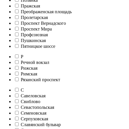
Полянка
Пражская
Преображенская площадь
Пролетарская
Проспект Вернадского
Проспект Мира
Профсоюзная
Пушкинская
Пятницкое шоссе
Р
Речной вокзал
Рижская
Римская
Рязанский проспект
С
Савеловская
Свиблово
Севастопольская
Семеновская
Серпуховская
Славянский бульвар