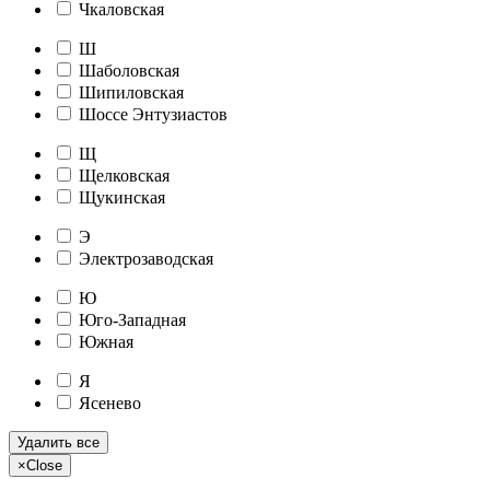
Чкаловская
Ш
Шаболовская
Шипиловская
Шоссе Энтузиастов
Щ
Щелковская
Щукинская
Э
Электрозаводская
Ю
Юго-Западная
Южная
Я
Ясенево
Удалить все
×
Close