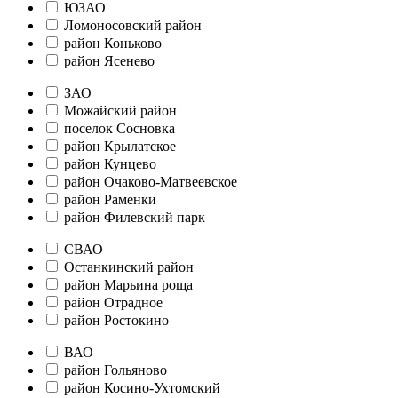
ЮЗАО
Ломоносовский район
район Коньково
район Ясенево
ЗАО
Можайский район
поселок Сосновка
район Крылатское
район Кунцево
район Очаково-Матвеевское
район Раменки
район Филевский парк
СВАО
Останкинский район
район Марьина роща
район Отрадное
район Ростокино
ВАО
район Гольяново
район Косино-Ухтомский