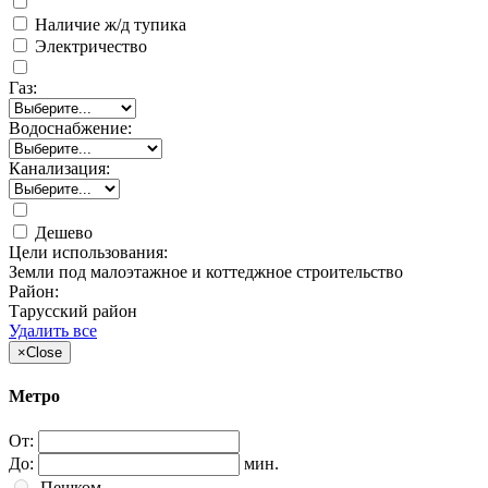
Наличие ж/д тупика
Электричество
Газ:
Водоснабжение:
Канализация:
Дешево
Цели использования:
Земли под малоэтажное и коттеджное строительство
Район:
Тарусский район
Удалить все
×
Close
Метро
От:
До:
мин.
Пешком