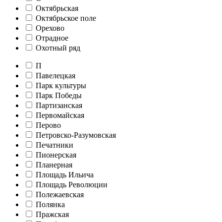
Октябрьская
Октябрьское поле
Орехово
Отрадное
Охотный ряд
П
Павелецкая
Парк культуры
Парк Победы
Партизанская
Первомайская
Перово
Петровско-Разумовская
Печатники
Пионерская
Планерная
Площадь Ильича
Площадь Революции
Полежаевская
Полянка
Пражская