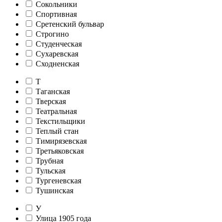
Сокольники
Спортивная
Сретенский бульвар
Строгино
Студенческая
Сухаревская
Сходненская
Т
Таганская
Тверская
Театральная
Текстильщики
Теплый стан
Тимирязевская
Третьяковская
Трубная
Тульская
Тургеневская
Тушинская
У
Улица 1905 года