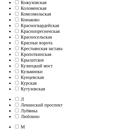
Кожуховская
Коломенская
Комсомольская
Коньково
Красногвардейская
Краснопресненская
Красносельская
Красные ворота
Крестьянская застава
Кропоткинская
Крылатское
Кузнецкий мост
Кузьминки
Кунцевская
Курская
Кутузовская
Л
Ленинский проспект
Лубянка
Люблино
М