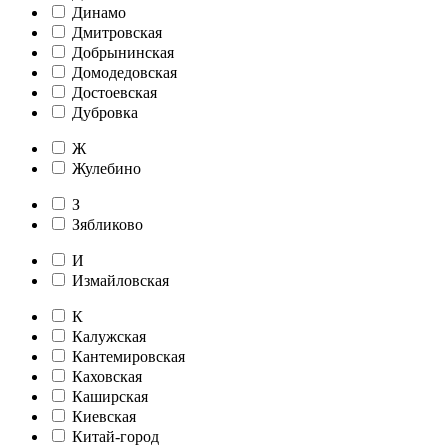
Динамо
Дмитровская
Добрынинская
Домодедовская
Достоевская
Дубровка
Ж
Жулебино
З
Зябликово
И
Измайловская
К
Калужская
Кантемировская
Каховская
Каширская
Киевская
Китай-город