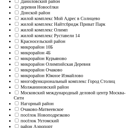
Даниловский район
деревня Новосёлки
Донской район
жилой комплекс Мой Адрес в Солнцево
жилой комплекс Найтсбридж Приват Парк
жилой комплекс Олимп
жилой комплекс Руставели 14
Красносельский район
микрорайон 10Б
микрорайон 4Б
микрорайон Курьяново
микрорайон Олимпийская Деревня
микрорайон Очаково
микрорайон Южное Измайлово
многофункциональный комплекс Город Столиц
Молжаниновский район
Московский международный деловой центр Москва-
Сити
Нагорный район
Очаково-Матвеевское
посёлок Новоподрезково
посёлок Ухтомский
район Аэропорт