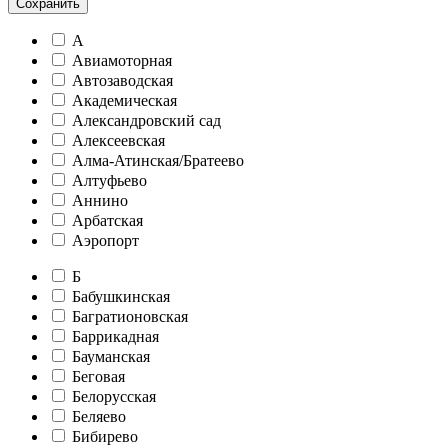
Сохранить
А
Авиамоторная
Автозаводская
Академическая
Александровский сад
Алексеевская
Алма-Атинская/Братеево
Алтуфьево
Аннино
Арбатская
Аэропорт
Б
Бабушкинская
Багратионовская
Баррикадная
Бауманская
Беговая
Белорусская
Беляево
Бибирево