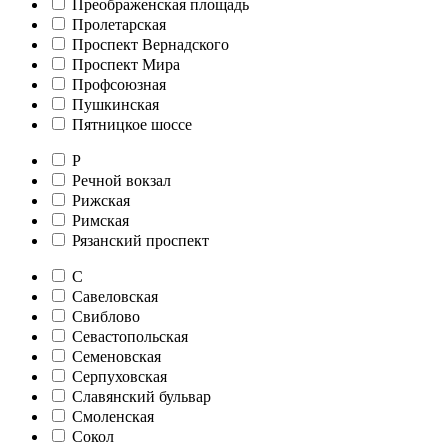
Преображенская площадь
Пролетарская
Проспект Вернадского
Проспект Мира
Профсоюзная
Пушкинская
Пятницкое шоссе
Р
Речной вокзал
Рижская
Римская
Рязанский проспект
С
Савеловская
Свиблово
Севастопольская
Семеновская
Серпуховская
Славянский бульвар
Смоленская
Сокол