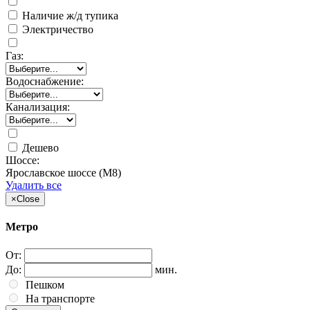
Наличие ж/д тупика
Электричество
Газ:
Водоснабжение:
Канализация:
Дешево
Шоссе:
Ярославское шоссе (М8)
Удалить все
×
Close
Метро
От:
До:
мин.
Пешком
На транспорте