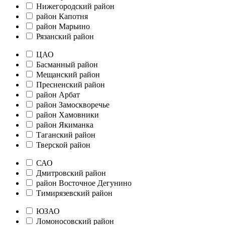
Нижегородский район
район Капотня
район Марьино
Рязанский район
ЦАО
Басманный район
Мещанский район
Пресненский район
район Арбат
район Замоскворечье
район Хамовники
район Якиманка
Таганский район
Тверской район
САО
Дмитровский район
район Восточное Дегунино
Тимирязевский район
ЮЗАО
Ломоносовский район