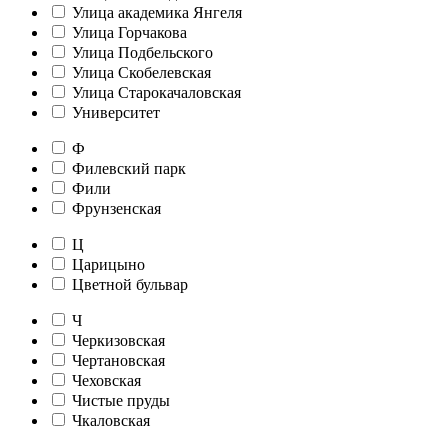
Улица академика Янгеля
Улица Горчакова
Улица Подбельского
Улица Скобелевская
Улица Старокачаловская
Университет
Ф
Филевский парк
Фили
Фрунзенская
Ц
Царицыно
Цветной бульвар
Ч
Черкизовская
Чертановская
Чеховская
Чистые пруды
Чкаловская