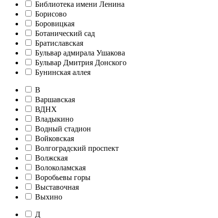
Библиотека имени Ленина
Борисово
Боровицкая
Ботанический сад
Братиславская
Бульвар адмирала Ушакова
Бульвар Дмитрия Донского
Бунинская аллея
В
Варшавская
ВДНХ
Владыкино
Водный стадион
Войковская
Волгоградский проспект
Волжская
Волоколамская
Воробьевы горы
Выставочная
Выхино
Д