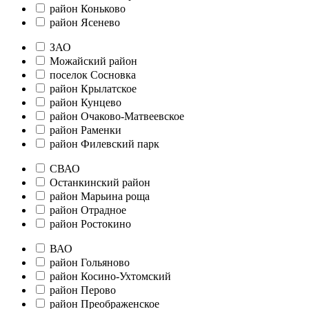
район Коньково
район Ясенево
ЗАО
Можайский район
поселок Сосновка
район Крылатское
район Кунцево
район Очаково-Матвеевское
район Раменки
район Филевский парк
СВАО
Останкинский район
район Марьина роща
район Отрадное
район Ростокино
ВАО
район Гольяново
район Косино-Ухтомский
район Перово
район Преображенское