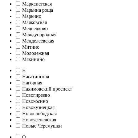
Марксистская
Марьина роща
Марьино
Маяковская
Медведково
Международная
Менделеевская
Митино
Молодежная
Мякинино
Н
Нагатинская
Нагорная
Нахимовский проспект
Новогиреево
Новокосино
Новокузнецкая
Новослободская
Новоясеневская
Новые Черемушки
О