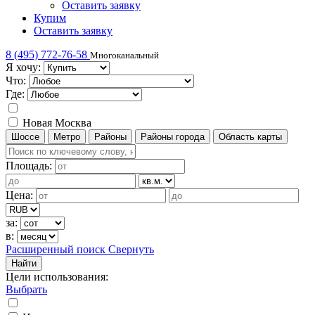
Оставить заявку
Купим
Оставить заявку
8 (495) 772-76-58
Многоканальный
Я хочу:
Что:
Где:
Новая Москва
Шоссе
Метро
Районы
Районы города
Область карты
Площадь:
Цена:
за:
в:
Расширенный поиск
Свернуть
Найти
Цели использования
:
Выбрать