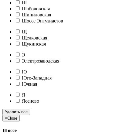
Ш
Шаболовская
Шипиловская
Шоссе Энтузиастов
Щ
Щелковская
Щукинская
Э
Электрозаводская
Ю
Юго-Западная
Южная
Я
Ясенево
Удалить все
×
Close
Шоссе