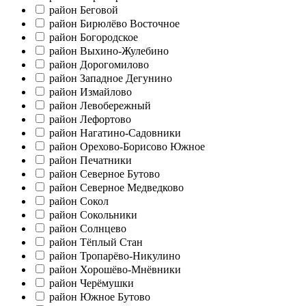
район Беговой
район Бирюлёво Восточное
район Богородское
район Выхино-Жулебино
район Дорогомилово
район Западное Дегунино
район Измайлово
район Левобережный
район Лефортово
район Нагатино-Садовники
район Орехово-Борисово Южное
район Печатники
район Северное Бутово
район Северное Медведково
район Сокол
район Сокольники
район Солнцево
район Тёплый Стан
район Тропарёво-Никулино
район Хорошёво-Мнёвники
район Черёмушки
район Южное Бутово