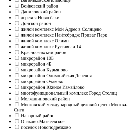
Ваганьковское кладбище
Войковский район
Даниловский район
деревня Новосёлки
Донской район
жилой комплекс Мой Адрес в Солнцево
жилой комплекс Найтсбридж Приват Парк
жилой комплекс Олимп
жилой комплекс Руставели 14
Красносельский район
микрорайон 10Б
микрорайон 4Б
микрорайон Курьяново
микрорайон Олимпийская Деревня
микрорайон Очаково
микрорайон Южное Измайлово
многофункциональный комплекс Город Столиц
Молжаниновский район
Московский международный деловой центр Москва-
Сити
Нагорный район
Очаково-Матвеевское
посёлок Новоподрезково