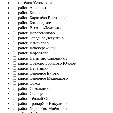
посёлок Ухтомский
район Аэропорт
район Беговой
район Бирюлёво Восточное
район Богородское
район Выхино-Жулебино
район Дорогомилово
район Западное Дегунино
район Измайлово
район Левобережный
район Лефортово
район Нагатино-Садовники
район Орехово-Борисово Южное
район Печатники
район Северное Бутово
район Северное Медведково
район Сокол
район Сокольники
район Солнцево
район Тёплый Стан
район Тропарёво-Никулино
район Хорошёво-Мнёвники