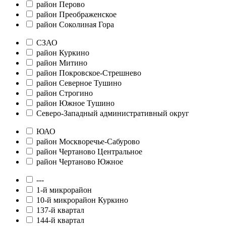
район Перово
район Преображенское
район Соколиная Гора
СЗАО
район Куркино
район Митино
район Покровское-Стрешнево
район Северное Тушино
район Строгино
район Южное Тушино
Северо-Западный административный округ
ЮАО
район Москворечье-Сабурово
район Чертаново Центральное
район Чертаново Южное
---
1-й микрорайон
10-й микрорайон Куркино
137-й квартал
144-й квартал