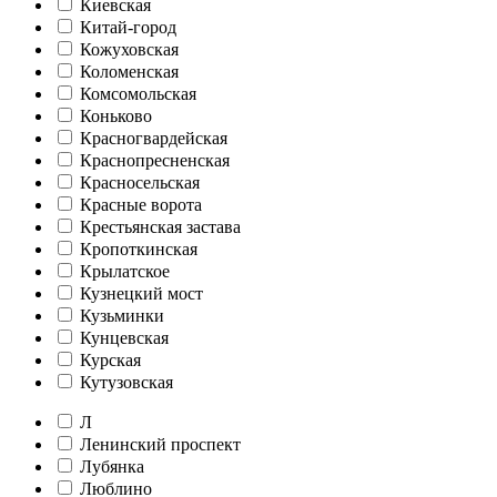
Киевская
Китай-город
Кожуховская
Коломенская
Комсомольская
Коньково
Красногвардейская
Краснопресненская
Красносельская
Красные ворота
Крестьянская застава
Кропоткинская
Крылатское
Кузнецкий мост
Кузьминки
Кунцевская
Курская
Кутузовская
Л
Ленинский проспект
Лубянка
Люблино