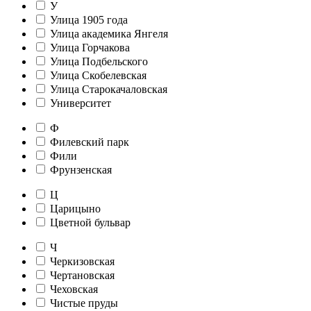
У
Улица 1905 года
Улица академика Янгеля
Улица Горчакова
Улица Подбельского
Улица Скобелевская
Улица Старокачаловская
Университет
Ф
Филевский парк
Фили
Фрунзенская
Ц
Царицыно
Цветной бульвар
Ч
Черкизовская
Чертановская
Чеховская
Чистые пруды