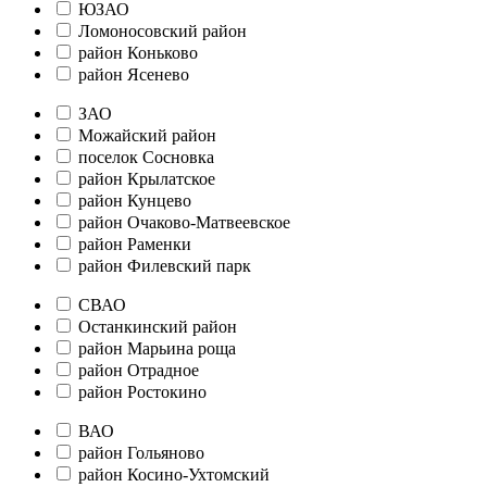
ЮЗАО
Ломоносовский район
район Коньково
район Ясенево
ЗАО
Можайский район
поселок Сосновка
район Крылатское
район Кунцево
район Очаково-Матвеевское
район Раменки
район Филевский парк
СВАО
Останкинский район
район Марьина роща
район Отрадное
район Ростокино
ВАО
район Гольяново
район Косино-Ухтомский