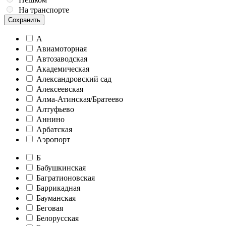
На транспорте
Сохранить
А
Авиамоторная
Автозаводская
Академическая
Александровский сад
Алексеевская
Алма-Атинская/Братеево
Алтуфьево
Аннино
Арбатская
Аэропорт
Б
Бабушкинская
Багратионовская
Баррикадная
Бауманская
Беговая
Белорусская