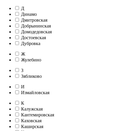
Д
Динамо
Дмитровская
Добрынинская
Домодедовская
Достоевская
Дубровка
Ж
Жулебино
З
Зябликово
И
Измайловская
К
Калужская
Кантемировская
Каховская
Каширская