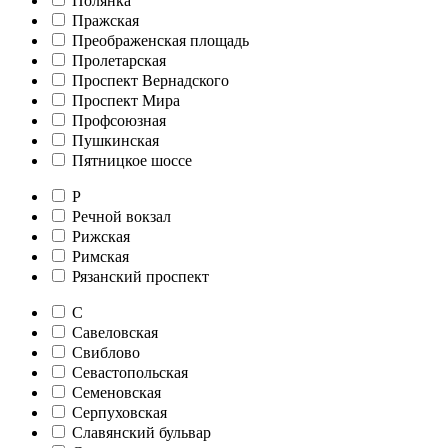
Полянка
Пражская
Преображенская площадь
Пролетарская
Проспект Вернадского
Проспект Мира
Профсоюзная
Пушкинская
Пятницкое шоссе
Р
Речной вокзал
Рижская
Римская
Рязанский проспект
С
Савеловская
Свиблово
Севастопольская
Семеновская
Серпуховская
Славянский бульвар