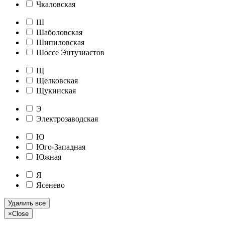
Чкаловская
Ш
Шаболовская
Шипиловская
Шоссе Энтузиастов
Щ
Щелковская
Щукинская
Э
Электрозаводская
Ю
Юго-Западная
Южная
Я
Ясенево
Удалить все
×
Close