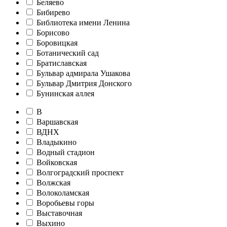
Беляево
Бибирево
Библиотека имени Ленина
Борисово
Боровицкая
Ботанический сад
Братиславская
Бульвар адмирала Ушакова
Бульвар Дмитрия Донского
Бунинская аллея
В
Варшавская
ВДНХ
Владыкино
Водный стадион
Войковская
Волгоградский проспект
Волжская
Волоколамская
Воробьевы горы
Выставочная
Выхино