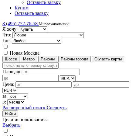
Оставить заявку
Купим
Оставить заявку
8 (495) 772-76-58
Многоканальный
Я хочу:
Что:
Где:
Новая Москва
Шоссе
Метро
Районы
Районы города
Область карты
Площадь:
Цена:
за:
в:
Расширенный поиск
Свернуть
Найти
Цели использования
:
Выбрать