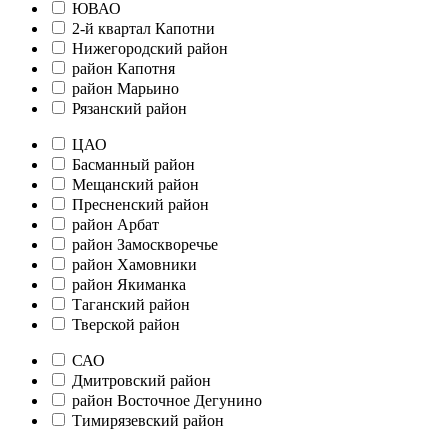
ЮВАО
2-й квартал Капотни
Нижегородский район
район Капотня
район Марьино
Рязанский район
ЦАО
Басманный район
Мещанский район
Пресненский район
район Арбат
район Замоскворечье
район Хамовники
район Якиманка
Таганский район
Тверской район
САО
Дмитровский район
район Восточное Дегунино
Тимирязевский район