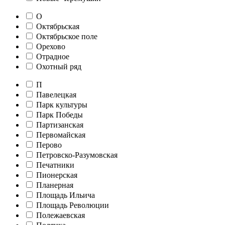
О
Октябрьская
Октябрьское поле
Орехово
Отрадное
Охотный ряд
П
Павелецкая
Парк культуры
Парк Победы
Партизанская
Первомайская
Перово
Петровско-Разумовская
Печатники
Пионерская
Планерная
Площадь Ильича
Площадь Революции
Полежаевская