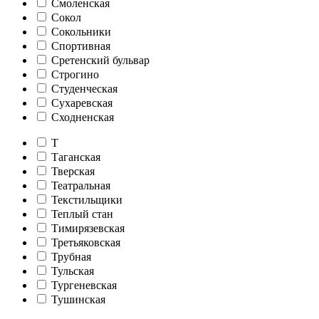
Смоленская
Сокол
Сокольники
Спортивная
Сретенский бульвар
Строгино
Студенческая
Сухаревская
Сходненская
Т
Таганская
Тверская
Театральная
Текстильщики
Теплый стан
Тимирязевская
Третьяковская
Трубная
Тульская
Тургеневская
Тушинская