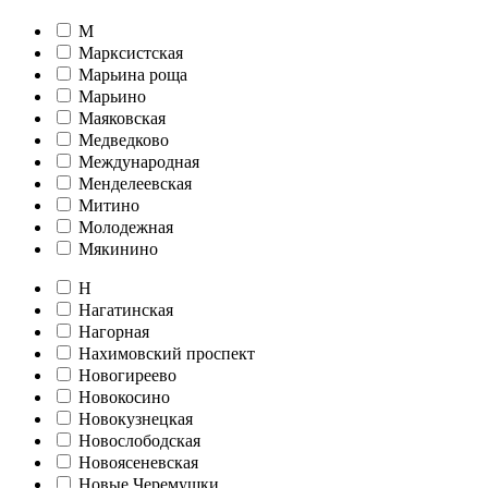
М
Марксистская
Марьина роща
Марьино
Маяковская
Медведково
Международная
Менделеевская
Митино
Молодежная
Мякинино
Н
Нагатинская
Нагорная
Нахимовский проспект
Новогиреево
Новокосино
Новокузнецкая
Новослободская
Новоясеневская
Новые Черемушки