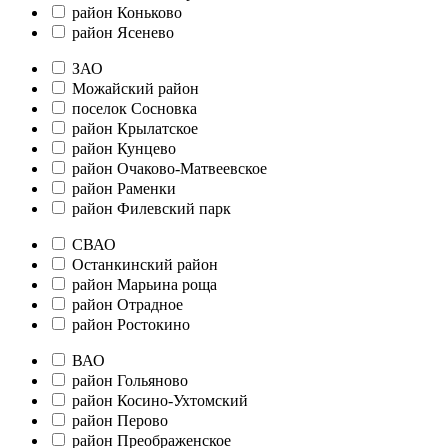
район Коньково
район Ясенево
ЗАО
Можайский район
поселок Сосновка
район Крылатское
район Кунцево
район Очаково-Матвеевское
район Раменки
район Филевский парк
СВАО
Останкинский район
район Марьина роща
район Отрадное
район Ростокино
ВАО
район Гольяново
район Косино-Ухтомский
район Перово
район Преображенское