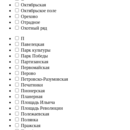
Октябрьская
Октябрьское поле
Орехово
Отрадное
Охотный ряд
П
Павелецкая
Парк культуры
Парк Победы
Партизанская
Первомайская
Перово
Петровско-Разумовская
Печатники
Пионерская
Планерная
Площадь Ильича
Площадь Революции
Полежаевская
Полянка
Пражская