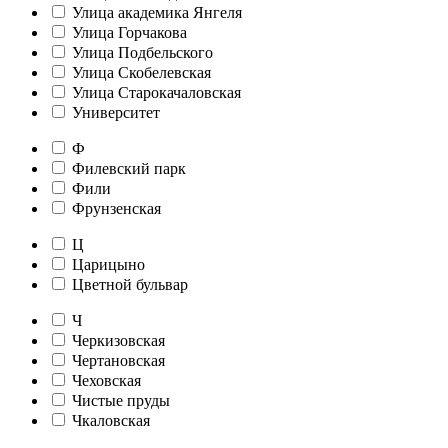
Улица академика Янгеля
Улица Горчакова
Улица Подбельского
Улица Скобелевская
Улица Старокачаловская
Университет
Ф
Филевский парк
Фили
Фрунзенская
Ц
Царицыно
Цветной бульвар
Ч
Черкизовская
Чертановская
Чеховская
Чистые пруды
Чкаловская