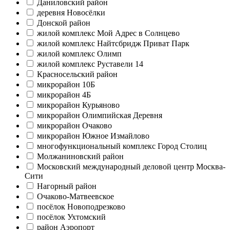
Даниловский район
деревня Новосёлки
Донской район
жилой комплекс Мой Адрес в Солнцево
жилой комплекс Найтсбридж Приват Парк
жилой комплекс Олимп
жилой комплекс Руставели 14
Красносельский район
микрорайон 10Б
микрорайон 4Б
микрорайон Курьяново
микрорайон Олимпийская Деревня
микрорайон Очаково
микрорайон Южное Измайлово
многофункциональный комплекс Город Столиц
Молжаниновский район
Московский международный деловой центр Москва-
Сити
Нагорный район
Очаково-Матвеевское
посёлок Новоподрезково
посёлок Ухтомский
район Аэропорт