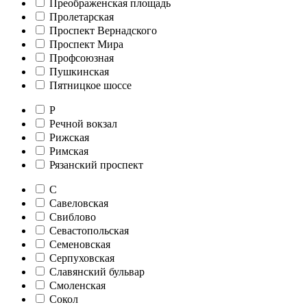
Преображенская площадь
Пролетарская
Проспект Вернадского
Проспект Мира
Профсоюзная
Пушкинская
Пятницкое шоссе
Р
Речной вокзал
Рижская
Римская
Рязанский проспект
С
Савеловская
Свиблово
Севастопольская
Семеновская
Серпуховская
Славянский бульвар
Смоленская
Сокол