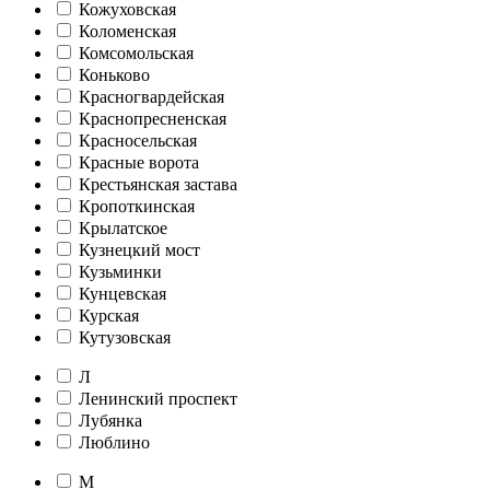
Кожуховская
Коломенская
Комсомольская
Коньково
Красногвардейская
Краснопресненская
Красносельская
Красные ворота
Крестьянская застава
Кропоткинская
Крылатское
Кузнецкий мост
Кузьминки
Кунцевская
Курская
Кутузовская
Л
Ленинский проспект
Лубянка
Люблино
М