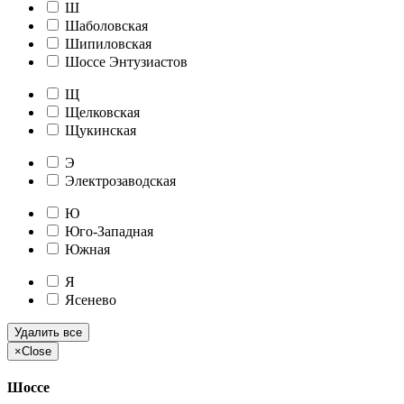
Ш
Шаболовская
Шипиловская
Шоссе Энтузиастов
Щ
Щелковская
Щукинская
Э
Электрозаводская
Ю
Юго-Западная
Южная
Я
Ясенево
Удалить все
×
Close
Шоссе