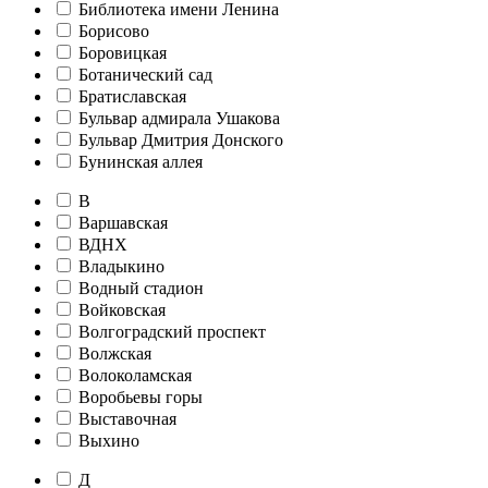
Библиотека имени Ленина
Борисово
Боровицкая
Ботанический сад
Братиславская
Бульвар адмирала Ушакова
Бульвар Дмитрия Донского
Бунинская аллея
В
Варшавская
ВДНХ
Владыкино
Водный стадион
Войковская
Волгоградский проспект
Волжская
Волоколамская
Воробьевы горы
Выставочная
Выхино
Д