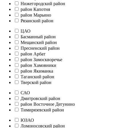
Нижегородский район
район Капотня
район Марьино
Рязанский район
ЦАО
Басманный район
Мещанский район
Пресненский район
район Арбат
район Замоскворечье
район Хамовники
район Якиманка
Таганский район
Тверской район
САО
Дмитровский район
район Восточное Дегунино
Тимирязевский район
ЮЗАО
Ломоносовский район