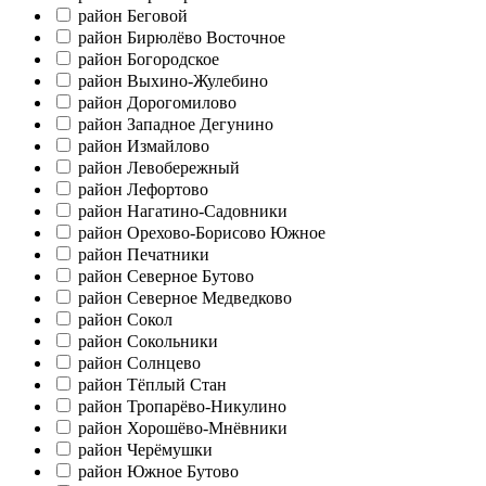
район Беговой
район Бирюлёво Восточное
район Богородское
район Выхино-Жулебино
район Дорогомилово
район Западное Дегунино
район Измайлово
район Левобережный
район Лефортово
район Нагатино-Садовники
район Орехово-Борисово Южное
район Печатники
район Северное Бутово
район Северное Медведково
район Сокол
район Сокольники
район Солнцево
район Тёплый Стан
район Тропарёво-Никулино
район Хорошёво-Мнёвники
район Черёмушки
район Южное Бутово