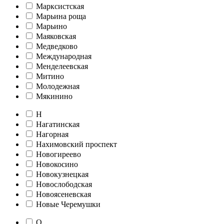
Марксистская
Марьина роща
Марьино
Маяковская
Медведково
Международная
Менделеевская
Митино
Молодежная
Мякинино
Н
Нагатинская
Нагорная
Нахимовский проспект
Новогиреево
Новокосино
Новокузнецкая
Новослободская
Новоясеневская
Новые Черемушки
О