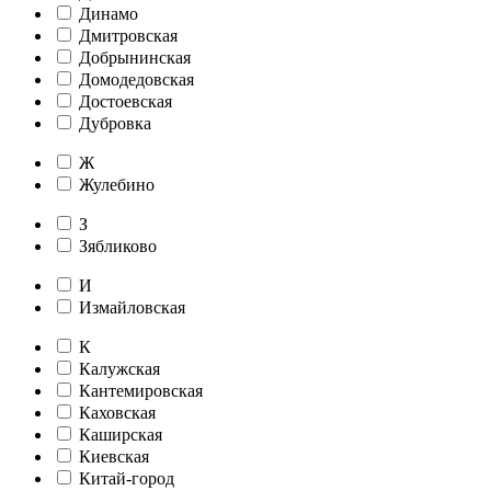
Динамо
Дмитровская
Добрынинская
Домодедовская
Достоевская
Дубровка
Ж
Жулебино
З
Зябликово
И
Измайловская
К
Калужская
Кантемировская
Каховская
Каширская
Киевская
Китай-город