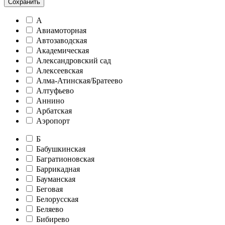
Сохранить
А
Авиамоторная
Автозаводская
Академическая
Александровский сад
Алексеевская
Алма-Атинская/Братеево
Алтуфьево
Аннино
Арбатская
Аэропорт
Б
Бабушкинская
Багратионовская
Баррикадная
Бауманская
Беговая
Белорусская
Беляево
Бибирево