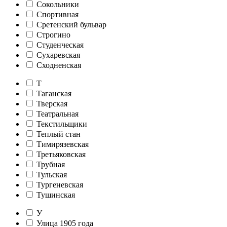
Сокольники
Спортивная
Сретенский бульвар
Строгино
Студенческая
Сухаревская
Сходненская
Т
Таганская
Тверская
Театральная
Текстильщики
Теплый стан
Тимирязевская
Третьяковская
Трубная
Тульская
Тургеневская
Тушинская
У
Улица 1905 года