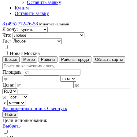
Оставить заявку
Купим
Оставить заявку
8 (495) 772-76-58
Многоканальный
Я хочу:
Что:
Где:
Новая Москва
Шоссе
Метро
Районы
Районы города
Область карты
Площадь:
Цена:
за:
в:
Расширенный поиск
Свернуть
Найти
Цели использования
:
Выбрать