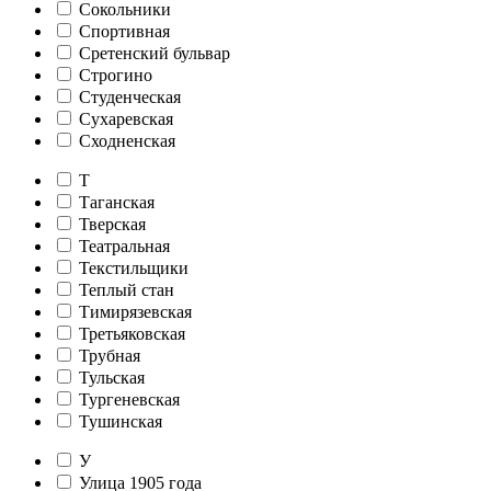
Сокольники
Спортивная
Сретенский бульвар
Строгино
Студенческая
Сухаревская
Сходненская
Т
Таганская
Тверская
Театральная
Текстильщики
Теплый стан
Тимирязевская
Третьяковская
Трубная
Тульская
Тургеневская
Тушинская
У
Улица 1905 года