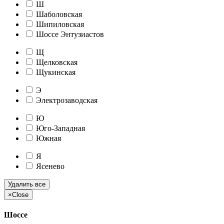
Ш
Шаболовская
Шипиловская
Шоссе Энтузиастов
Щ
Щелковская
Щукинская
Э
Электрозаводская
Ю
Юго-Западная
Южная
Я
Ясенево
Удалить все
×
Close
Шоссе