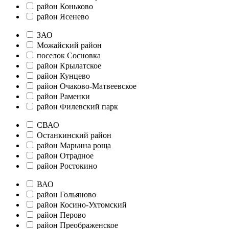
район Коньково
район Ясенево
ЗАО
Можайский район
поселок Сосновка
район Крылатское
район Кунцево
район Очаково-Матвеевское
район Раменки
район Филевский парк
СВАО
Останкинский район
район Марьина роща
район Отрадное
район Ростокино
ВАО
район Гольяново
район Косино-Ухтомский
район Перово
район Преображенское