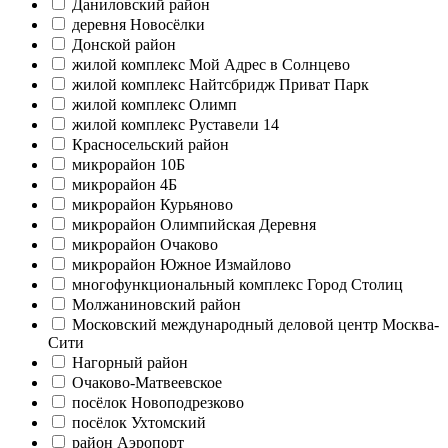
Даниловский район
деревня Новосёлки
Донской район
жилой комплекс Мой Адрес в Солнцево
жилой комплекс Найтсбридж Приват Парк
жилой комплекс Олимп
жилой комплекс Руставели 14
Красносельский район
микрорайон 10Б
микрорайон 4Б
микрорайон Курьяново
микрорайон Олимпийская Деревня
микрорайон Очаково
микрорайон Южное Измайлово
многофункциональный комплекс Город Столиц
Молжаниновский район
Московский международный деловой центр Москва-
Сити
Нагорный район
Очаково-Матвеевское
посёлок Новоподрезково
посёлок Ухтомский
район Аэропорт