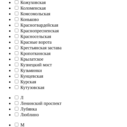
Кожуховская
Коломенская
Комсомольская
Коньково
Красногвардейская
Краснопресненская
Красносельская
Красные ворота
Крестьянская застава
Кропоткинская
Крылатское
Кузнецкий мост
Кузьминки
Кунцевская
Курская
Кутузовская
Л
Ленинский проспект
Лубянка
Люблино
М