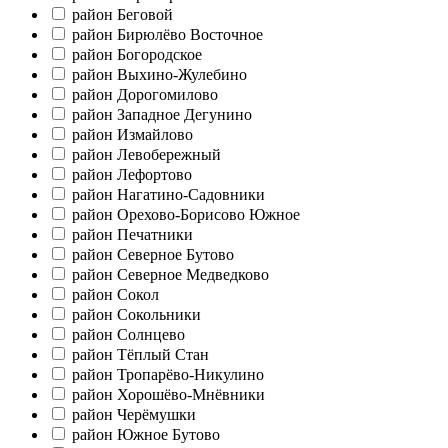
район Беговой
район Бирюлёво Восточное
район Богородское
район Выхино-Жулебино
район Дорогомилово
район Западное Дегунино
район Измайлово
район Левобережный
район Лефортово
район Нагатино-Садовники
район Орехово-Борисово Южное
район Печатники
район Северное Бутово
район Северное Медведково
район Сокол
район Сокольники
район Солнцево
район Тёплый Стан
район Тропарёво-Никулино
район Хорошёво-Мнёвники
район Черёмушки
район Южное Бутово