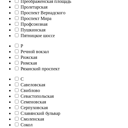
Преображенская площадь
Пролетарская
Проспект Вернадского
Проспект Мира
Профсоюзная
Пушкинская
Пятницкое шоссе
Р
Речной вокзал
Рижская
Римская
Рязанский проспект
С
Савеловская
Свиблово
Севастопольская
Семеновская
Серпуховская
Славянский бульвар
Смоленская
Сокол