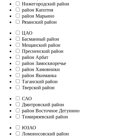
Нижегородский район
район Капотня
район Марьино
Рязанский район
ЦАО
Басманный район
Мещанский район
Пресненский район
район Арбат
район Замоскворечье
район Хамовники
район Якиманка
Таганский район
Тверской район
САО
Дмитровский район
район Восточное Дегунино
Тимирязевский район
ЮЗАО
Ломоносовский район