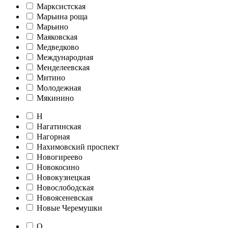
Марксистская
Марьина роща
Марьино
Маяковская
Медведково
Международная
Менделеевская
Митино
Молодежная
Мякинино
Н
Нагатинская
Нагорная
Нахимовский проспект
Новогиреево
Новокосино
Новокузнецкая
Новослободская
Новоясеневская
Новые Черемушки
О