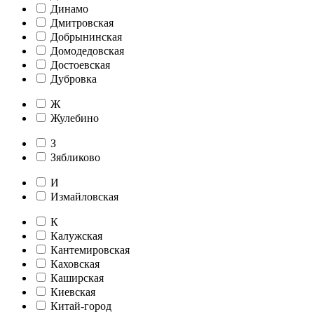
Динамо
Дмитровская
Добрынинская
Домодедовская
Достоевская
Дубровка
Ж
Жулебино
З
Зябликово
И
Измайловская
К
Калужская
Кантемировская
Каховская
Каширская
Киевская
Китай-город