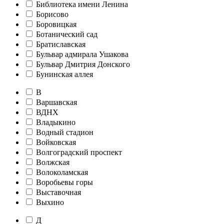
Библиотека имени Ленина
Борисово
Боровицкая
Ботанический сад
Братиславская
Бульвар адмирала Ушакова
Бульвар Дмитрия Донского
Бунинская аллея
В
Варшавская
ВДНХ
Владыкино
Водный стадион
Войковская
Волгоградский проспект
Волжская
Волоколамская
Воробьевы горы
Выставочная
Выхино
Д