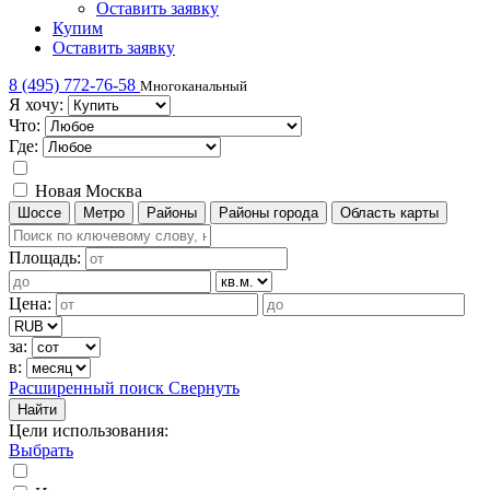
Оставить заявку
Купим
Оставить заявку
8 (495) 772-76-58
Многоканальный
Я хочу:
Что:
Где:
Новая Москва
Шоссе
Метро
Районы
Районы города
Область карты
Площадь:
Цена:
за:
в:
Расширенный поиск
Свернуть
Найти
Цели использования
:
Выбрать