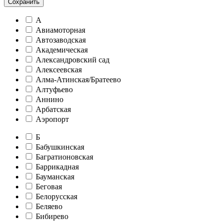
Сохранить
А
Авиамоторная
Автозаводская
Академическая
Александровский сад
Алексеевская
Алма-Атинская/Братеево
Алтуфьево
Аннино
Арбатская
Аэропорт
Б
Бабушкинская
Багратионовская
Баррикадная
Бауманская
Беговая
Белорусская
Беляево
Бибирево