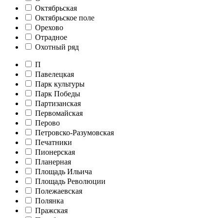
Октябрьская
Октябрьское поле
Орехово
Отрадное
Охотный ряд
П
Павелецкая
Парк культуры
Парк Победы
Партизанская
Первомайская
Перово
Петровско-Разумовская
Печатники
Пионерская
Планерная
Площадь Ильича
Площадь Революции
Полежаевская
Полянка
Пражская