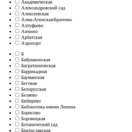
Академическая
Александровский сад
Алексеевская
Алма-Атинская/Братеево
Алтуфьево
Аннино
Арбатская
Аэропорт
Б
Бабушкинская
Багратионовская
Баррикадная
Бауманская
Беговая
Белорусская
Беляево
Бибирево
Библиотека имени Ленина
Борисово
Боровицкая
Ботанический сад
Братиславская