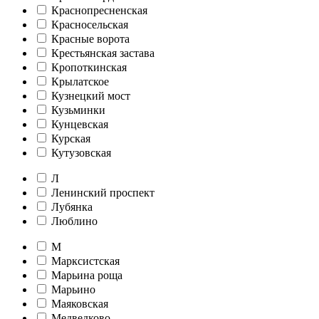
Краснопресненская
Красносельская
Красные ворота
Крестьянская застава
Кропоткинская
Крылатское
Кузнецкий мост
Кузьминки
Кунцевская
Курская
Кутузовская
Л
Ленинский проспект
Лубянка
Люблино
М
Марксистская
Марьина роща
Марьино
Маяковская
Медведково