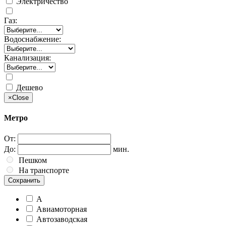
Электричество
Газ:
Водоснабжение:
Канализация:
Дешево
×
Close
Метро
От:
До:
мин.
Пешком
На транспорте
Сохранить
А
Авиамоторная
Автозаводская