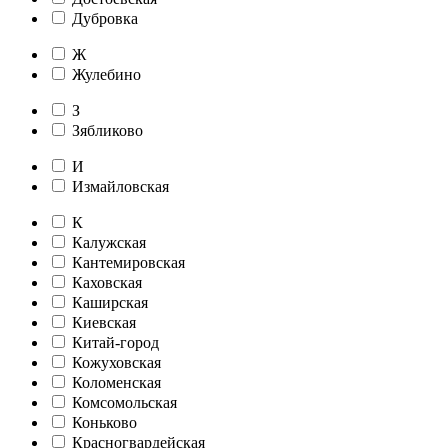
Дубровка
Ж
Жулебино
З
Зябликово
И
Измайловская
К
Калужская
Кантемировская
Каховская
Каширская
Киевская
Китай-город
Кожуховская
Коломенская
Комсомольская
Коньково
Красногвардейская