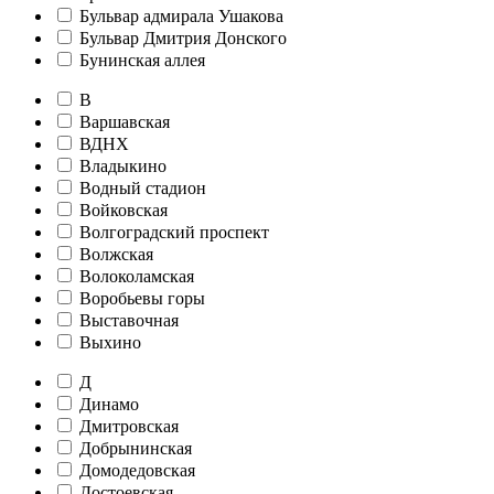
Бульвар адмирала Ушакова
Бульвар Дмитрия Донского
Бунинская аллея
В
Варшавская
ВДНХ
Владыкино
Водный стадион
Войковская
Волгоградский проспект
Волжская
Волоколамская
Воробьевы горы
Выставочная
Выхино
Д
Динамо
Дмитровская
Добрынинская
Домодедовская
Достоевская