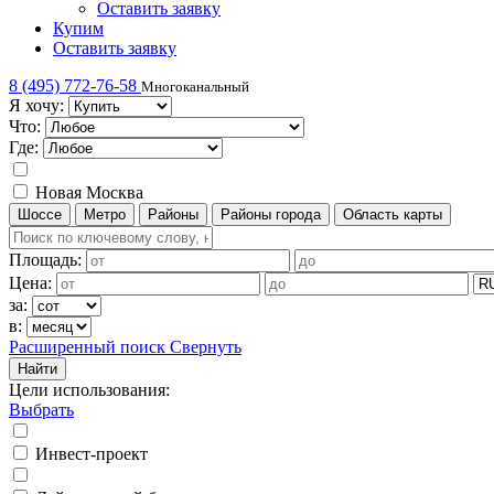
Оставить заявку
Купим
Оставить заявку
8 (495) 772-76-58
Многоканальный
Я хочу:
Что:
Где:
Новая Москва
Шоссе
Метро
Районы
Районы города
Область карты
Площадь:
Цена:
за:
в:
Расширенный поиск
Свернуть
Найти
Цели использования
:
Выбрать
Инвест-проект