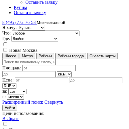
Оставить заявку
Купим
Оставить заявку
8 (495) 772-76-58
Многоканальный
Я хочу:
Что:
Где:
Новая Москва
Шоссе
Метро
Районы
Районы города
Область карты
Площадь:
Цена:
за:
в:
Расширенный поиск
Свернуть
Найти
Цели использования
:
Выбрать