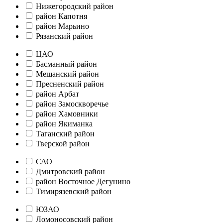
Нижегородский район
район Капотня
район Марьино
Рязанский район
ЦАО
Басманный район
Мещанский район
Пресненский район
район Арбат
район Замоскворечье
район Хамовники
район Якиманка
Таганский район
Тверской район
САО
Дмитровский район
район Восточное Дегунино
Тимирязевский район
ЮЗАО
Ломоносовский район