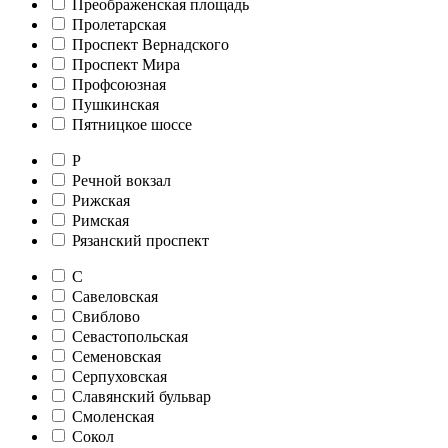
Преображенская площадь
Пролетарская
Проспект Вернадского
Проспект Мира
Профсоюзная
Пушкинская
Пятницкое шоссе
Р
Речной вокзал
Рижская
Римская
Рязанский проспект
С
Савеловская
Свиблово
Севастопольская
Семеновская
Серпуховская
Славянский бульвар
Смоленская
Сокол