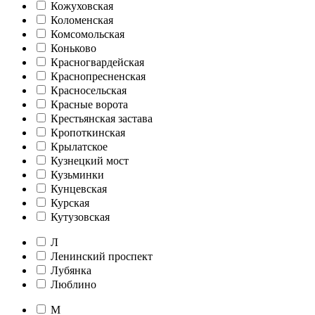
Кожуховская
Коломенская
Комсомольская
Коньково
Красногвардейская
Краснопресненская
Красносельская
Красные ворота
Крестьянская застава
Кропоткинская
Крылатское
Кузнецкий мост
Кузьминки
Кунцевская
Курская
Кутузовская
Л
Ленинский проспект
Лубянка
Люблино
М