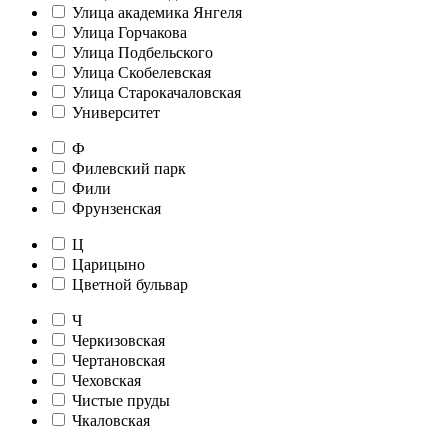
Улица академика Янгеля
Улица Горчакова
Улица Подбельского
Улица Скобелевская
Улица Старокачаловская
Университет
Ф
Филевский парк
Фили
Фрунзенская
Ц
Царицыно
Цветной бульвар
Ч
Черкизовская
Чертановская
Чеховская
Чистые пруды
Чкаловская