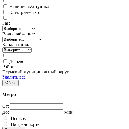
Наличие ж/д тупика
Электричество
Газ:
Водоснабжение:
Канализация:
Дешево
Район:
Пермский муниципальный округ
Удалить все
×
Close
Метро
От:
До:
мин.
Пешком
На транспорте