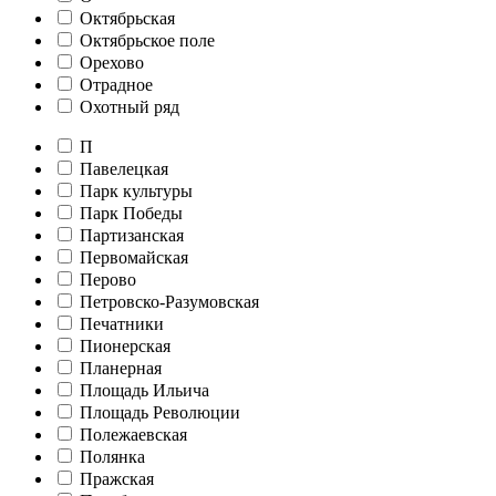
Октябрьская
Октябрьское поле
Орехово
Отрадное
Охотный ряд
П
Павелецкая
Парк культуры
Парк Победы
Партизанская
Первомайская
Перово
Петровско-Разумовская
Печатники
Пионерская
Планерная
Площадь Ильича
Площадь Революции
Полежаевская
Полянка
Пражская