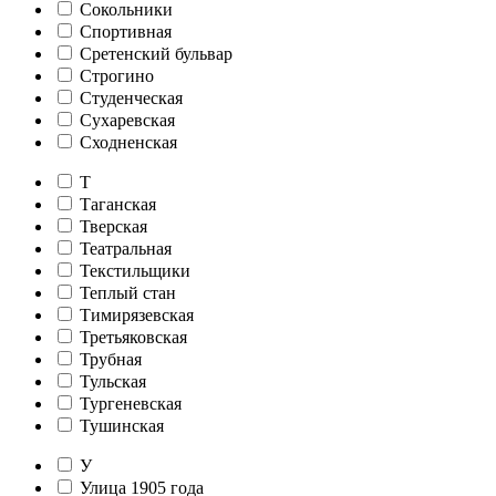
Сокольники
Спортивная
Сретенский бульвар
Строгино
Студенческая
Сухаревская
Сходненская
Т
Таганская
Тверская
Театральная
Текстильщики
Теплый стан
Тимирязевская
Третьяковская
Трубная
Тульская
Тургеневская
Тушинская
У
Улица 1905 года