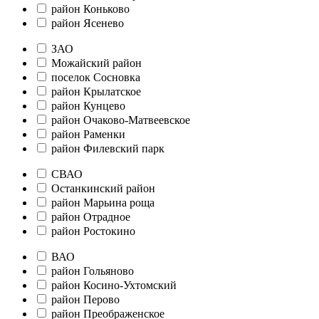
район Коньково
район Ясенево
ЗАО
Можайский район
поселок Сосновка
район Крылатское
район Кунцево
район Очаково-Матвеевское
район Раменки
район Филевский парк
СВАО
Останкинский район
район Марьина роща
район Отрадное
район Ростокино
ВАО
район Гольяново
район Косино-Ухтомский
район Перово
район Преображенское