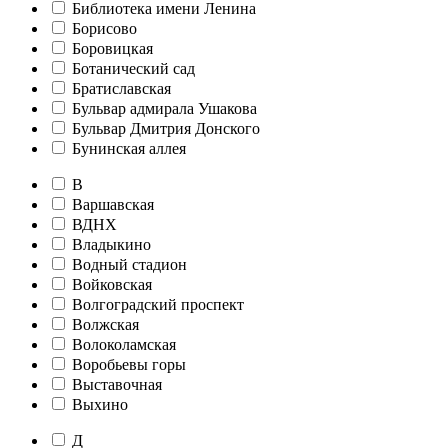
Библиотека имени Ленина
Борисово
Боровицкая
Ботанический сад
Братиславская
Бульвар адмирала Ушакова
Бульвар Дмитрия Донского
Бунинская аллея
В
Варшавская
ВДНХ
Владыкино
Водный стадион
Войковская
Волгоградский проспект
Волжская
Волоколамская
Воробьевы горы
Выставочная
Выхино
Д