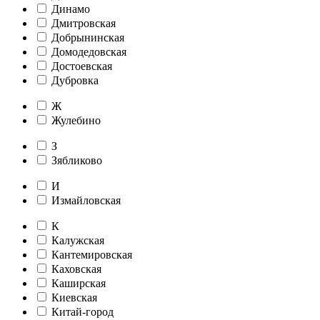
Динамо
Дмитровская
Добрынинская
Домодедовская
Достоевская
Дубровка
Ж
Жулебино
З
Зябликово
И
Измайловская
К
Калужская
Кантемировская
Каховская
Каширская
Киевская
Китай-город