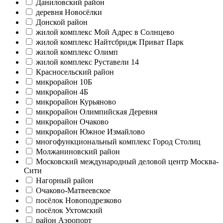
Даниловский район
деревня Новосёлки
Донской район
жилой комплекс Мой Адрес в Солнцево
жилой комплекс Найтсбридж Приват Парк
жилой комплекс Олимп
жилой комплекс Руставели 14
Красносельский район
микрорайон 10Б
микрорайон 4Б
микрорайон Курьяново
микрорайон Олимпийская Деревня
микрорайон Очаково
микрорайон Южное Измайлово
многофункциональный комплекс Город Столиц
Молжаниновский район
Московский международный деловой центр Москва-
Сити
Нагорный район
Очаково-Матвеевское
посёлок Новоподрезково
посёлок Ухтомский
район Аэропорт