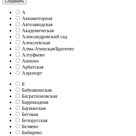
Сохранить
А
Авиамоторная
Автозаводская
Академическая
Александровский сад
Алексеевская
Алма-Атинская/Братеево
Алтуфьево
Аннино
Арбатская
Аэропорт
Б
Бабушкинская
Багратионовская
Баррикадная
Бауманская
Беговая
Белорусская
Беляево
Бибирево