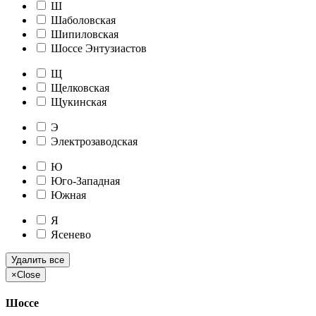
Ш
Шаболовская
Шипиловская
Шоссе Энтузиастов
Щ
Щелковская
Щукинская
Э
Электрозаводская
Ю
Юго-Западная
Южная
Я
Ясенево
Удалить все
×
Close
Шоссе