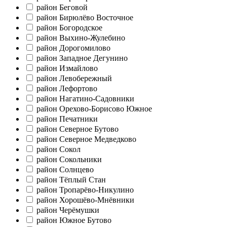
район Беговой
район Бирюлёво Восточное
район Богородское
район Выхино-Жулебино
район Дорогомилово
район Западное Дегунино
район Измайлово
район Левобережный
район Лефортово
район Нагатино-Садовники
район Орехово-Борисово Южное
район Печатники
район Северное Бутово
район Северное Медведково
район Сокол
район Сокольники
район Солнцево
район Тёплый Стан
район Тропарёво-Никулино
район Хорошёво-Мнёвники
район Черёмушки
район Южное Бутово