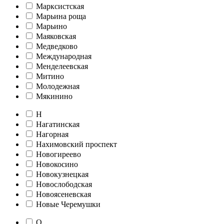
Марксистская
Марьина роща
Марьино
Маяковская
Медведково
Международная
Менделеевская
Митино
Молодежная
Мякинино
Н
Нагатинская
Нагорная
Нахимовский проспект
Новогиреево
Новокосино
Новокузнецкая
Новослободская
Новоясеневская
Новые Черемушки
О