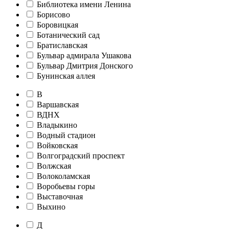
Библиотека имени Ленина
Борисово
Боровицкая
Ботанический сад
Братиславская
Бульвар адмирала Ушакова
Бульвар Дмитрия Донского
Бунинская аллея
В
Варшавская
ВДНХ
Владыкино
Водный стадион
Войковская
Волгоградский проспект
Волжская
Волоколамская
Воробьевы горы
Выставочная
Выхино
Д