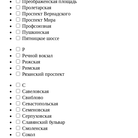
Преображенская площадь
Пролетарская
Проспект Вернадского
Проспект Мира
Профсоюзная
Пушкинская
Пятницкое шоссе
Р
Речной вокзал
Рижская
Римская
Рязанский проспект
С
Савеловская
Свиблово
Севастопольская
Семеновская
Серпуховская
Славянский бульвар
Смоленская
Сокол