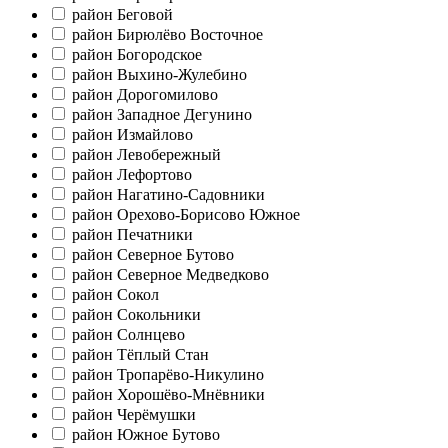
район Беговой
район Бирюлёво Восточное
район Богородское
район Выхино-Жулебино
район Дорогомилово
район Западное Дегунино
район Измайлово
район Левобережный
район Лефортово
район Нагатино-Садовники
район Орехово-Борисово Южное
район Печатники
район Северное Бутово
район Северное Медведково
район Сокол
район Сокольники
район Солнцево
район Тёплый Стан
район Тропарёво-Никулино
район Хорошёво-Мнёвники
район Черёмушки
район Южное Бутово