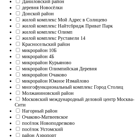
Даниловский район
деревня Новосёлки
Донской район
жилой комплекс Мой Адрес в Солнцево
жилой комплекс Найтсбридж Приват Парк
жилой комплекс Олимп
жилой комплекс Руставели 14
Красносельский район
микрорайон 10Б
микрорайон 4Б
микрорайон Курьяново
микрорайон Олимпийская Деревня
микрорайон Очаково
микрорайон Южное Измайлово
многофункциональный комплекс Город Столиц
Молжаниновский район
Московский международный деловой центр Москва-
Сити
Нагорный район
Очаково-Матвеевское
посёлок Новоподрезково
посёлок Ухтомский
район Аэропорт