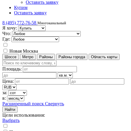
Оставить заявку
Купим
Оставить заявку
8 (495) 772-76-58
Многоканальный
Я хочу:
Что:
Где:
Новая Москва
Шоссе
Метро
Районы
Районы города
Область карты
Площадь:
Цена:
за:
в:
Расширенный поиск
Свернуть
Найти
Цели использования
:
Выбрать