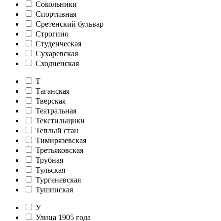
Сокольники
Спортивная
Сретенский бульвар
Строгино
Студенческая
Сухаревская
Сходненская
Т
Таганская
Тверская
Театральная
Текстильщики
Теплый стан
Тимирязевская
Третьяковская
Трубная
Тульская
Тургеневская
Тушинская
У
Улица 1905 года