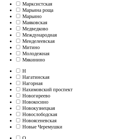
Марксистская
Марьина роща
Марьино
Маяковская
Медведково
Международная
Менделеевская
Митино
Молодежная
Мякинино
Н
Нагатинская
Нагорная
Нахимовский проспект
Новогиреево
Новокосино
Новокузнецкая
Новослободская
Новоясеневская
Новые Черемушки
О