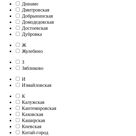
Динамо
Дмитровская
Добрынинская
Домодедовская
Достоевская
Дубровка
Ж
Жулебино
З
Зябликово
И
Измайловская
К
Калужская
Кантемировская
Каховская
Каширская
Киевская
Китай-город