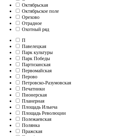
Октябрьская
Октябрьское поле
Орехово
Отрадное
Охотный ряд
П
Павелецкая
Парк культуры
Парк Победы
Партизанская
Первомайская
Перово
Петровско-Разумовская
Печатники
Пионерская
Планерная
Площадь Ильича
Площадь Революции
Полежаевская
Полянка
Пражская