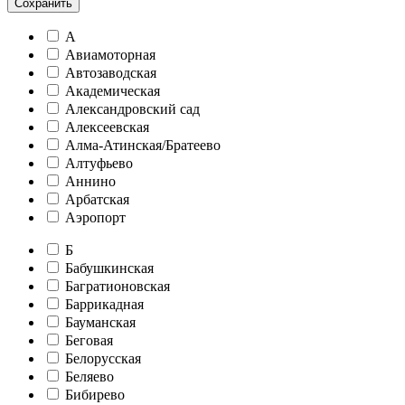
Сохранить
А
Авиамоторная
Автозаводская
Академическая
Александровский сад
Алексеевская
Алма-Атинская/Братеево
Алтуфьево
Аннино
Арбатская
Аэропорт
Б
Бабушкинская
Багратионовская
Баррикадная
Бауманская
Беговая
Белорусская
Беляево
Бибирево