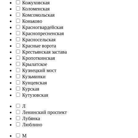
Кожуховская
Коломенская
Комсомольская
Коньково
Красногвардейская
Краснопресненская
Красносельская
Красные ворота
Крестьянская застава
Кропоткинская
Крылатское
Кузнецкий мост
Кузьминки
Кунцевская
Курская
Кутузовская
Л
Ленинский проспект
Лубянка
Люблино
М