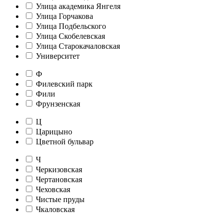
Улица академика Янгеля
Улица Горчакова
Улица Подбельского
Улица Скобелевская
Улица Старокачаловская
Университет
Ф
Филевский парк
Фили
Фрунзенская
Ц
Царицыно
Цветной бульвар
Ч
Черкизовская
Чертановская
Чеховская
Чистые пруды
Чкаловская