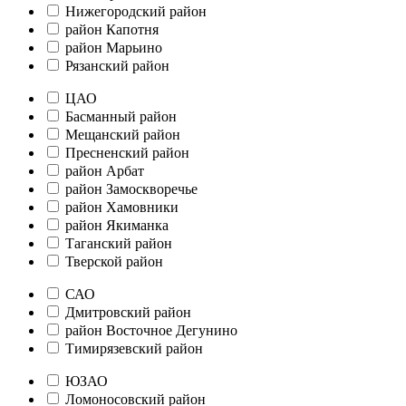
Нижегородский район
район Капотня
район Марьино
Рязанский район
ЦАО
Басманный район
Мещанский район
Пресненский район
район Арбат
район Замоскворечье
район Хамовники
район Якиманка
Таганский район
Тверской район
САО
Дмитровский район
район Восточное Дегунино
Тимирязевский район
ЮЗАО
Ломоносовский район