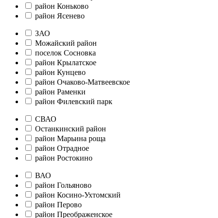
район Коньково
район Ясенево
ЗАО
Можайский район
поселок Сосновка
район Крылатское
район Кунцево
район Очаково-Матвеевское
район Раменки
район Филевский парк
СВАО
Останкинский район
район Марьина роща
район Отрадное
район Ростокино
ВАО
район Гольяново
район Косино-Ухтомский
район Перово
район Преображенское