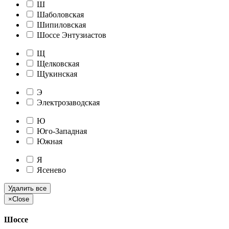
Ш
Шаболовская
Шипиловская
Шоссе Энтузиастов
Щ
Щелковская
Щукинская
Э
Электрозаводская
Ю
Юго-Западная
Южная
Я
Ясенево
Удалить все
×
Close
Шоссе