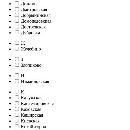
Динамо
Дмитровская
Добрынинская
Домодедовская
Достоевская
Дубровка
Ж
Жулебино
З
Зябликово
И
Измайловская
К
Калужская
Кантемировская
Каховская
Каширская
Киевская
Китай-город