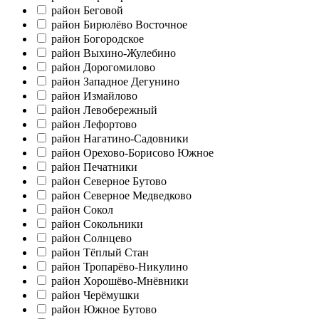
район Беговой
район Бирюлёво Восточное
район Богородское
район Выхино-Жулебино
район Дорогомилово
район Западное Дегунино
район Измайлово
район Левобережный
район Лефортово
район Нагатино-Садовники
район Орехово-Борисово Южное
район Печатники
район Северное Бутово
район Северное Медведково
район Сокол
район Сокольники
район Солнцево
район Тёплый Стан
район Тропарёво-Никулино
район Хорошёво-Мнёвники
район Черёмушки
район Южное Бутово