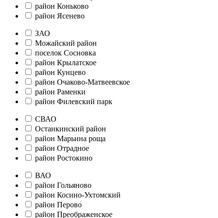
район Коньково
район Ясенево
ЗАО
Можайский район
поселок Сосновка
район Крылатское
район Кунцево
район Очаково-Матвеевское
район Раменки
район Филевский парк
СВАО
Останкинский район
район Марьина роща
район Отрадное
район Ростокино
ВАО
район Гольяново
район Косино-Ухтомский
район Перово
район Преображенское