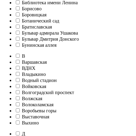
Библиотека имени Ленина
Борисово
Боровицкая
Ботанический сад
Братиславская
Бульвар адмирала Ушакова
Бульвар Дмитрия Донского
Бунинская аллея
В
Варшавская
ВДНХ
Владыкино
Водный стадион
Войковская
Волгоградский проспект
Волжская
Волоколамская
Воробьевы горы
Выставочная
Выхино
Д