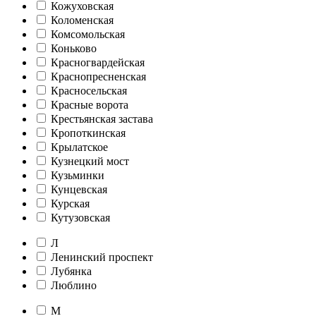
Кожуховская
Коломенская
Комсомольская
Коньково
Красногвардейская
Краснопресненская
Красносельская
Красные ворота
Крестьянская застава
Кропоткинская
Крылатское
Кузнецкий мост
Кузьминки
Кунцевская
Курская
Кутузовская
Л
Ленинский проспект
Лубянка
Люблино
М