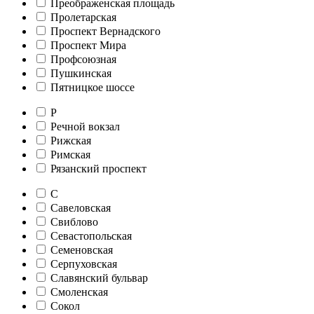
Преображенская площадь
Пролетарская
Проспект Вернадского
Проспект Мира
Профсоюзная
Пушкинская
Пятницкое шоссе
Р
Речной вокзал
Рижская
Римская
Рязанский проспект
С
Савеловская
Свиблово
Севастопольская
Семеновская
Серпуховская
Славянский бульвар
Смоленская
Сокол