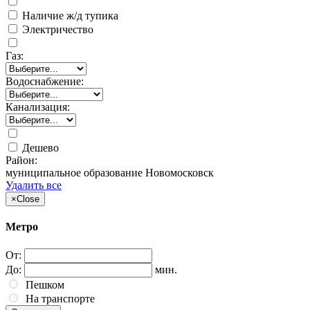
Наличие ж/д тупика
Электричество
Газ:
Водоснабжение:
Канализация:
Дешево
Район:
муниципальное образование Новомосковск
Удалить все
×
Close
Метро
От:
До:
мин.
Пешком
На транспорте