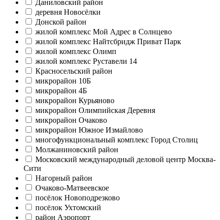
Даниловский район
деревня Новосёлки
Донской район
жилой комплекс Мой Адрес в Солнцево
жилой комплекс Найтсбридж Приват Парк
жилой комплекс Олимп
жилой комплекс Руставели 14
Красносельский район
микрорайон 10Б
микрорайон 4Б
микрорайон Курьяново
микрорайон Олимпийская Деревня
микрорайон Очаково
микрорайон Южное Измайлово
многофункциональный комплекс Город Столиц
Молжаниновский район
Московский международный деловой центр Москва-
Сити
Нагорный район
Очаково-Матвеевское
посёлок Новоподрезково
посёлок Ухтомский
район Аэропорт