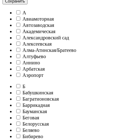
Сохранить
А
Авиамоторная
Автозаводская
Академическая
Александровский сад
Алексеевская
Алма-Атинская/Братеево
Алтуфьево
Аннино
Арбатская
Аэропорт
Б
Бабушкинская
Багратионовская
Баррикадная
Бауманская
Беговая
Белорусская
Беляево
Бибирево