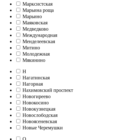
Марксистская
Марьина роща
Марьино
Маяковская
Медведково
Международная
Менделеевская
Митино
Молодежная
Мякинино
Н
Нагатинская
Нагорная
Нахимовский проспект
Новогиреево
Новокосино
Новокузнецкая
Новослободская
Новоясеневская
Новые Черемушки
О