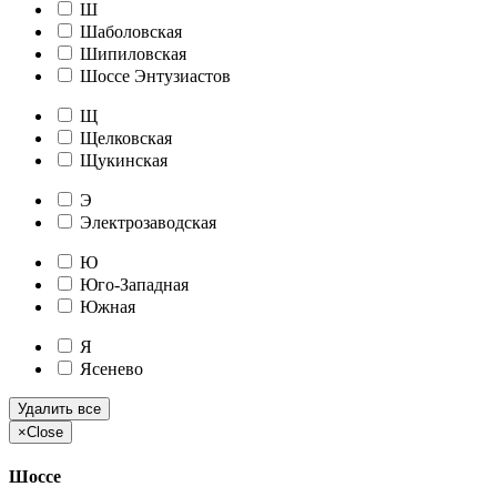
Ш
Шаболовская
Шипиловская
Шоссе Энтузиастов
Щ
Щелковская
Щукинская
Э
Электрозаводская
Ю
Юго-Западная
Южная
Я
Ясенево
Удалить все
×
Close
Шоссе