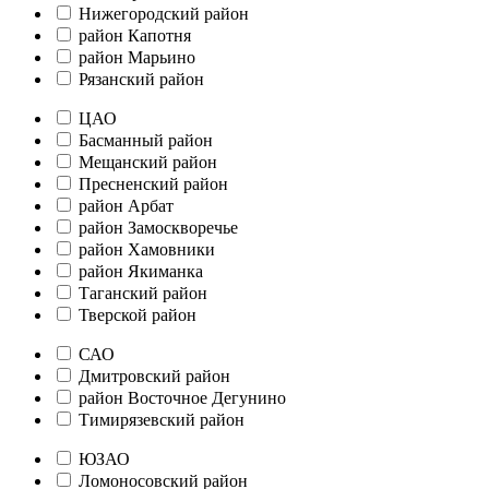
Нижегородский район
район Капотня
район Марьино
Рязанский район
ЦАО
Басманный район
Мещанский район
Пресненский район
район Арбат
район Замоскворечье
район Хамовники
район Якиманка
Таганский район
Тверской район
САО
Дмитровский район
район Восточное Дегунино
Тимирязевский район
ЮЗАО
Ломоносовский район