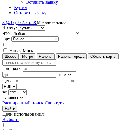
Оставить заявку
Купим
Оставить заявку
8 (495) 772-76-58
Многоканальный
Я хочу:
Что:
Где:
Новая Москва
Шоссе
Метро
Районы
Районы города
Область карты
Площадь:
Цена:
за:
в:
Расширенный поиск
Свернуть
Найти
Цели использования
:
Выбрать