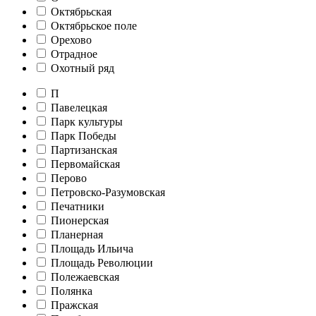
Октябрьская
Октябрьское поле
Орехово
Отрадное
Охотный ряд
П
Павелецкая
Парк культуры
Парк Победы
Партизанская
Первомайская
Перово
Петровско-Разумовская
Печатники
Пионерская
Планерная
Площадь Ильича
Площадь Революции
Полежаевская
Полянка
Пражская