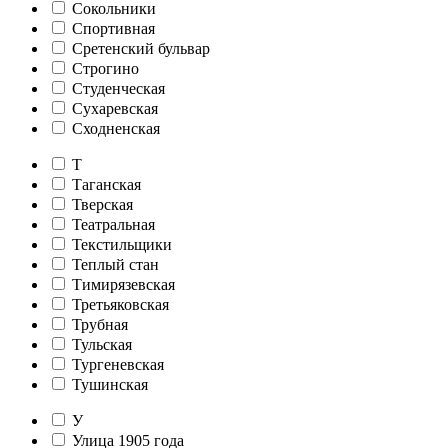
Сокольники
Спортивная
Сретенский бульвар
Строгино
Студенческая
Сухаревская
Сходненская
Т
Таганская
Тверская
Театральная
Текстильщики
Теплый стан
Тимирязевская
Третьяковская
Трубная
Тульская
Тургеневская
Тушинская
У
Улица 1905 года