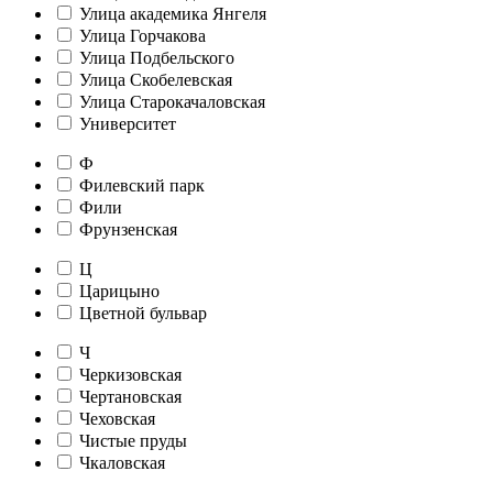
Улица академика Янгеля
Улица Горчакова
Улица Подбельского
Улица Скобелевская
Улица Старокачаловская
Университет
Ф
Филевский парк
Фили
Фрунзенская
Ц
Царицыно
Цветной бульвар
Ч
Черкизовская
Чертановская
Чеховская
Чистые пруды
Чкаловская