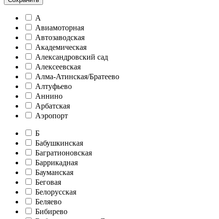
А
Авиамоторная
Автозаводская
Академическая
Александровский сад
Алексеевская
Алма-Атинская/Братеево
Алтуфьево
Аннино
Арбатская
Аэропорт
Б
Бабушкинская
Багратионовская
Баррикадная
Бауманская
Беговая
Белорусская
Беляево
Бибирево