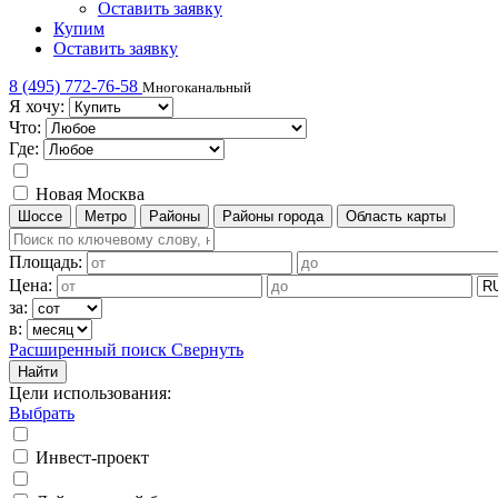
Оставить заявку
Купим
Оставить заявку
8 (495) 772-76-58
Многоканальный
Я хочу:
Что:
Где:
Новая Москва
Шоссе
Метро
Районы
Районы города
Область карты
Площадь:
Цена:
за:
в:
Расширенный поиск
Свернуть
Найти
Цели использования
:
Выбрать
Инвест-проект