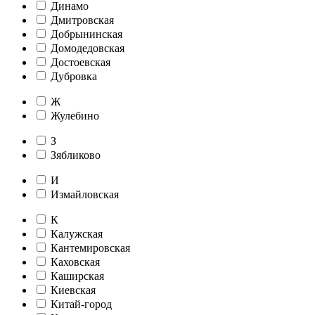
Динамо
Дмитровская
Добрынинская
Домодедовская
Достоевская
Дубровка
Ж
Жулебино
З
Зябликово
И
Измайловская
К
Калужская
Кантемировская
Каховская
Каширская
Киевская
Китай-город