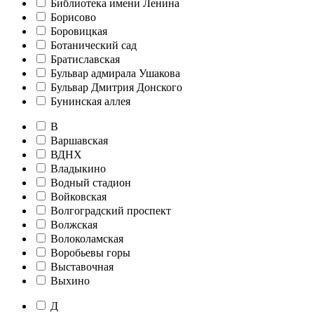
Библиотека имени Ленина
Борисово
Боровицкая
Ботанический сад
Братиславская
Бульвар адмирала Ушакова
Бульвар Дмитрия Донского
Бунинская аллея
В
Варшавская
ВДНХ
Владыкино
Водный стадион
Войковская
Волгоградский проспект
Волжская
Волоколамская
Воробьевы горы
Выставочная
Выхино
Д