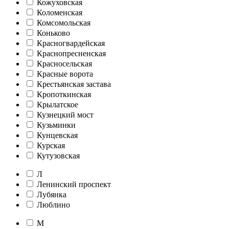
Кожуховская
Коломенская
Комсомольская
Коньково
Красногвардейская
Краснопресненская
Красносельская
Красные ворота
Крестьянская застава
Кропоткинская
Крылатское
Кузнецкий мост
Кузьминки
Кунцевская
Курская
Кутузовская
Л
Ленинский проспект
Лубянка
Люблино
М