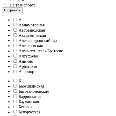
На транспорте
Сохранить
А
Авиамоторная
Автозаводская
Академическая
Александровский сад
Алексеевская
Алма-Атинская/Братеево
Алтуфьево
Аннино
Арбатская
Аэропорт
Б
Бабушкинская
Багратионовская
Баррикадная
Бауманская
Беговая
Белорусская