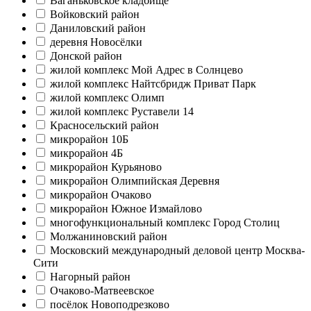
Ваганьковское кладбище
Войковский район
Даниловский район
деревня Новосёлки
Донской район
жилой комплекс Мой Адрес в Солнцево
жилой комплекс Найтсбридж Приват Парк
жилой комплекс Олимп
жилой комплекс Руставели 14
Красносельский район
микрорайон 10Б
микрорайон 4Б
микрорайон Курьяново
микрорайон Олимпийская Деревня
микрорайон Очаково
микрорайон Южное Измайлово
многофункциональный комплекс Город Столиц
Молжаниновский район
Московский международный деловой центр Москва-
Сити
Нагорный район
Очаково-Матвеевское
посёлок Новоподрезково