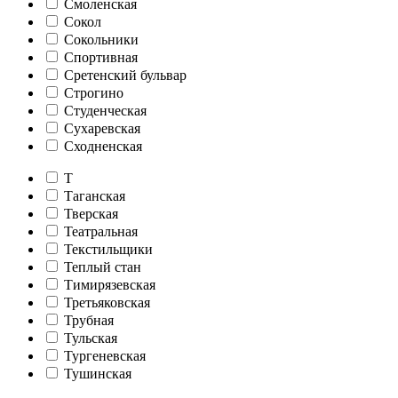
Смоленская
Сокол
Сокольники
Спортивная
Сретенский бульвар
Строгино
Студенческая
Сухаревская
Сходненская
Т
Таганская
Тверская
Театральная
Текстильщики
Теплый стан
Тимирязевская
Третьяковская
Трубная
Тульская
Тургеневская
Тушинская