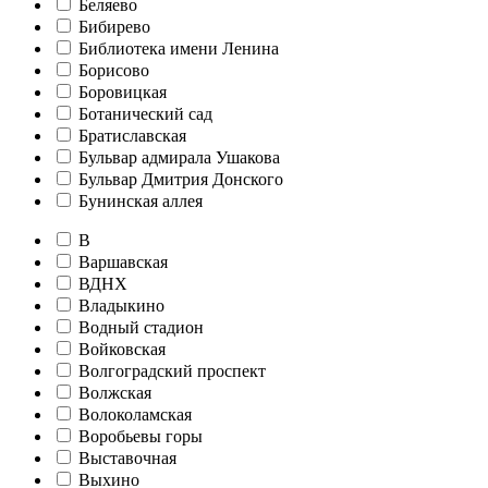
Беляево
Бибирево
Библиотека имени Ленина
Борисово
Боровицкая
Ботанический сад
Братиславская
Бульвар адмирала Ушакова
Бульвар Дмитрия Донского
Бунинская аллея
В
Варшавская
ВДНХ
Владыкино
Водный стадион
Войковская
Волгоградский проспект
Волжская
Волоколамская
Воробьевы горы
Выставочная
Выхино