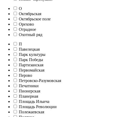
О
Октябрьская
Октябрьское поле
Орехово
Отрадное
Охотный ряд
П
Павелецкая
Парк культуры
Парк Победы
Партизанская
Первомайская
Перово
Петровско-Разумовская
Печатники
Пионерская
Планерная
Площадь Ильича
Площадь Революции
Полежаевская