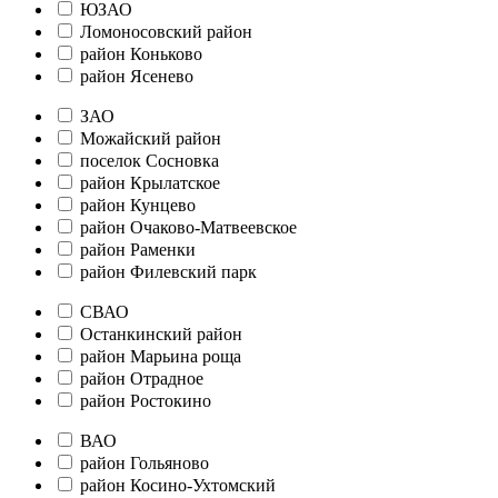
ЮЗАО
Ломоносовский район
район Коньково
район Ясенево
ЗАО
Можайский район
поселок Сосновка
район Крылатское
район Кунцево
район Очаково-Матвеевское
район Раменки
район Филевский парк
СВАО
Останкинский район
район Марьина роща
район Отрадное
район Ростокино
ВАО
район Гольяново
район Косино-Ухтомский