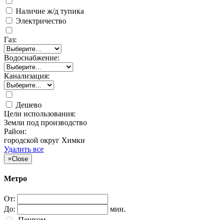
Наличие ж/д тупика
Электричество
Газ:
Водоснабжение:
Канализация:
Дешево
Цели использования:
Земли под производство
Район:
городской округ Химки
Удалить все
×
Close
Метро
От:
До:
мин.
Пешком