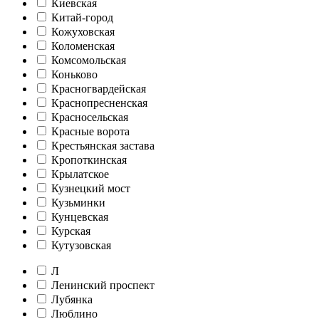
Киевская
Китай-город
Кожуховская
Коломенская
Комсомольская
Коньково
Красногвардейская
Краснопресненская
Красносельская
Красные ворота
Крестьянская застава
Кропоткинская
Крылатское
Кузнецкий мост
Кузьминки
Кунцевская
Курская
Кутузовская
Л
Ленинский проспект
Лубянка
Люблино