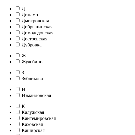
Д
Динамо
Дмитровская
Добрынинская
Домодедовская
Достоевская
Дубровка
Ж
Жулебино
З
Зябликово
И
Измайловская
К
Калужская
Кантемировская
Каховская
Каширская