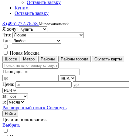
Оставить заявку
Купим
Оставить заявку
8 (495) 772-76-58
Многоканальный
Я хочу:
Что:
Где:
Новая Москва
Шоссе
Метро
Районы
Районы города
Область карты
Площадь:
Цена:
за:
в:
Расширенный поиск
Свернуть
Найти
Цели использования
:
Выбрать