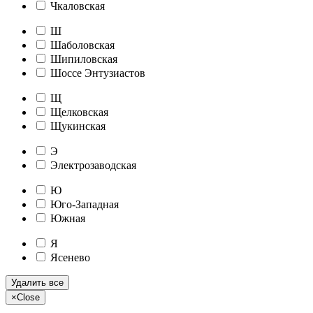
Чкаловская
Ш
Шаболовская
Шипиловская
Шоссе Энтузиастов
Щ
Щелковская
Щукинская
Э
Электрозаводская
Ю
Юго-Западная
Южная
Я
Ясенево
Удалить все
×
Close