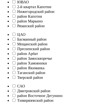
ЮВАО
2-й квартал Капотни
Нижегородский район
район Капотня
район Марьино
Рязанский район
ЦАО
Басманный район
Мещанский район
Пресненский район
район Арбат
район Замоскворечье
район Хамовники
район Якиманка
Таганский район
Тверской район
САО
Дмитровский район
район Восточное Дегунино
Тимирязевский район