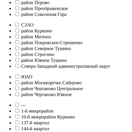
район Перово
район Преображенское
район Соколиная Гора
СЗАО
район Куркино
район Митино
район Покровское-Стрешнево
район Северное Тушино
район Строгино
район Южное Тушино
Северо-Западный административный округ
ЮАО
район Москворечье-Сабурово
район Чертаново Центральное
район Чертаново Южное
---
1-й микрорайон
10-й микрорайон Куркино
137-й квартал
144-й квартал