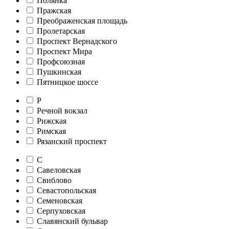
Полянка
Пражская
Преображенская площадь
Пролетарская
Проспект Вернадского
Проспект Мира
Профсоюзная
Пушкинская
Пятницкое шоссе
Р
Речной вокзал
Рижская
Римская
Рязанский проспект
С
Савеловская
Свиблово
Севастопольская
Семеновская
Серпуховская
Славянский бульвар