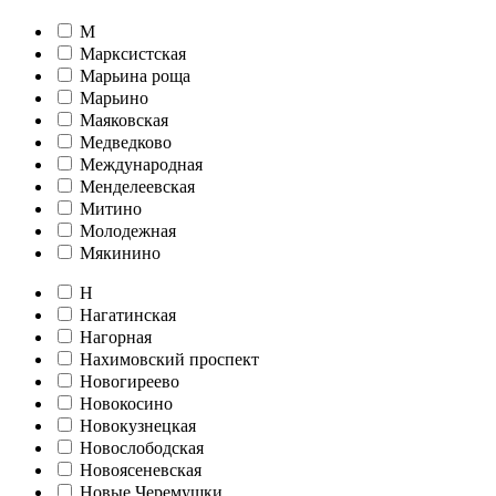
М
Марксистская
Марьина роща
Марьино
Маяковская
Медведково
Международная
Менделеевская
Митино
Молодежная
Мякинино
Н
Нагатинская
Нагорная
Нахимовский проспект
Новогиреево
Новокосино
Новокузнецкая
Новослободская
Новоясеневская
Новые Черемушки