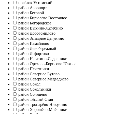
посёлок Ухтомский
район Аэропорт
район Беговой
район Бирюлёво Восточное
район Богородское
район Выхино-Жулебино
район Дорогомилово
район Западное Дегунино
район Измайлово
район Левобережный
район Лефортово
район Нагатино-Садовники
район Орехово-Борисово Южное
район Печатники
район Северное Бутово
район Северное Медведково
район Сокол
район Сокольники
район Солнцево
район Тёплый Стан
район Тропарёво-Никулино
район Хорошёво-Мнёвники