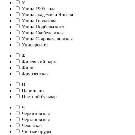
У
Улица 1905 года
Улица академика Янгеля
Улица Горчакова
Улица Подбельского
Улица Скобелевская
Улица Старокачаловская
Университет
Ф
Филевский парк
Фили
Фрунзенская
Ц
Царицыно
Цветной бульвар
Ч
Черкизовская
Чертановская
Чеховская
Чистые пруды