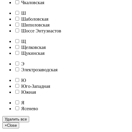
Чкаловская
Ш
Шаболовская
Шипиловская
Шоссе Энтузиастов
Щ
Щелковская
Щукинская
Э
Электрозаводская
Ю
Юго-Западная
Южная
Я
Ясенево
Удалить все
×
Close