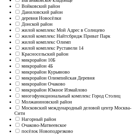
Ваганьковское кладбище
Войковский район
Даниловский район
деревня Новосёлки
Донской район
жилой комплекс Мой Адрес в Солнцево
жилой комплекс Найтсбридж Приват Парк
жилой комплекс Олимп
жилой комплекс Руставели 14
Красносельский район
микрорайон 10Б
микрорайон 4Б
микрорайон Курьяново
микрорайон Олимпийская Деревня
микрорайон Очаково
микрорайон Южное Измайлово
многофункциональный комплекс Город Столиц
Молжаниновский район
Московский международный деловой центр Москва-
Сити
Нагорный район
Очаково-Матвеевское
посёлок Новоподрезково