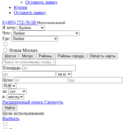
Оставить заявку
Купим
Оставить заявку
8 (495) 772-76-58
Многоканальный
Я хочу:
Что:
Где:
Новая Москва
Шоссе
Метро
Районы
Районы города
Область карты
Площадь:
Цена:
за:
в:
Расширенный поиск
Свернуть
Найти
Цели использования
:
Выбрать