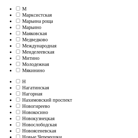
М
Марксистская
Марьина роща
Марьино
Маяковская
Медведково
Международная
Менделеевская
Митино
Молодежная
Мякинино
Н
Нагатинская
Нагорная
Нахимовский проспект
Новогиреево
Новокосино
Новокузнецкая
Новослободская
Новоясеневская
Новые Черемушки