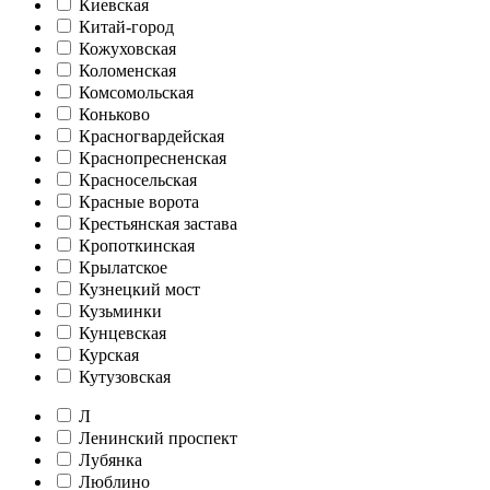
Киевская
Китай-город
Кожуховская
Коломенская
Комсомольская
Коньково
Красногвардейская
Краснопресненская
Красносельская
Красные ворота
Крестьянская застава
Кропоткинская
Крылатское
Кузнецкий мост
Кузьминки
Кунцевская
Курская
Кутузовская
Л
Ленинский проспект
Лубянка
Люблино