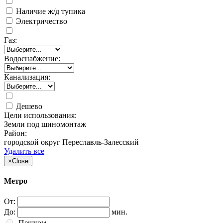
Наличие ж/д тупика
Электричество
Газ:
Водоснабжение:
Канализация:
Дешево
Цели использования:
Земли под шиномонтаж
Район:
городской округ Переславль-Залесский
Удалить все
×
Close
Метро
От:
До:
мин.
Пешком