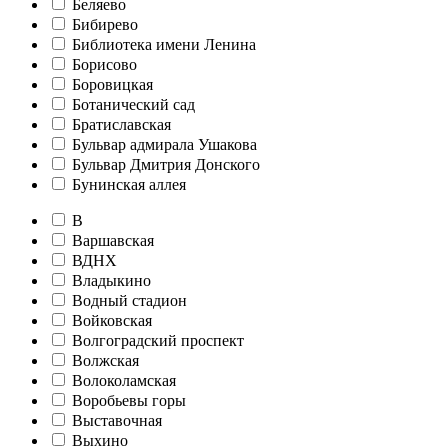
Беляево
Бибирево
Библиотека имени Ленина
Борисово
Боровицкая
Ботанический сад
Братиславская
Бульвар адмирала Ушакова
Бульвар Дмитрия Донского
Бунинская аллея
В
Варшавская
ВДНХ
Владыкино
Водный стадион
Войковская
Волгоградский проспект
Волжская
Волоколамская
Воробьевы горы
Выставочная
Выхино