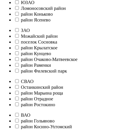
ЮЗАО
Ломоносовский район
район Коньково
район Ясенево
ЗАО
Можайский район
поселок Сосновка
район Крылатское
район Кунцево
район Очаково-Матвеевское
район Раменки
район Филевский парк
СВАО
Останкинский район
район Марьина роща
район Отрадное
район Ростокино
ВАО
район Гольяново
район Косино-Ухтомский