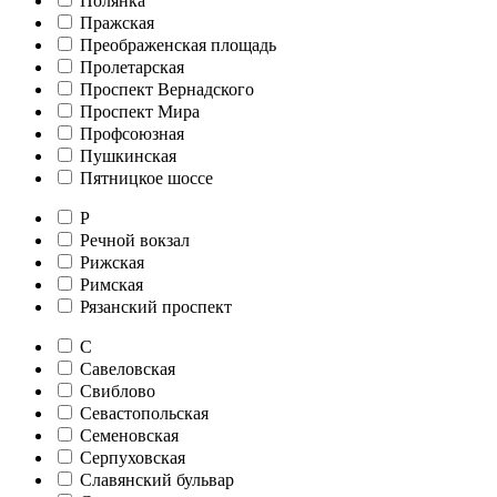
Полянка
Пражская
Преображенская площадь
Пролетарская
Проспект Вернадского
Проспект Мира
Профсоюзная
Пушкинская
Пятницкое шоссе
Р
Речной вокзал
Рижская
Римская
Рязанский проспект
С
Савеловская
Свиблово
Севастопольская
Семеновская
Серпуховская
Славянский бульвар