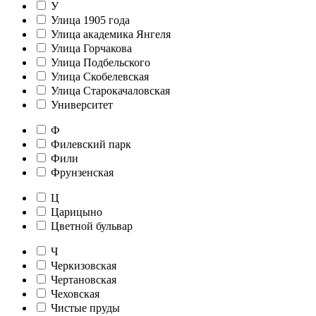
У
Улица 1905 года
Улица академика Янгеля
Улица Горчакова
Улица Подбельского
Улица Скобелевская
Улица Старокачаловская
Университет
Ф
Филевский парк
Фили
Фрунзенская
Ц
Царицыно
Цветной бульвар
Ч
Черкизовская
Чертановская
Чеховская
Чистые пруды