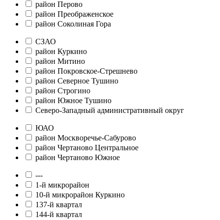
район Перово
район Преображенское
район Соколиная Гора
СЗАО
район Куркино
район Митино
район Покровское-Стрешнево
район Северное Тушино
район Строгино
район Южное Тушино
Северо-Западный административный округ
ЮАО
район Москворечье-Сабурово
район Чертаново Центральное
район Чертаново Южное
---
1-й микрорайон
10-й микрорайон Куркино
137-й квартал
144-й квартал