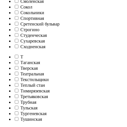
Смоленская
Сокол
Сокольники
Спортивная
Сретенский бульвар
Строгино
Студенческая
Сухаревская
Сходненская
Т
Таганская
Тверская
Театральная
Текстильщики
Теплый стан
Тимирязевская
Третьяковская
Трубная
Тульская
Тургеневская
Тушинская