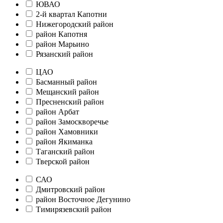
ЮВАО
2-й квартал Капотни
Нижегородский район
район Капотня
район Марьино
Рязанский район
ЦАО
Басманный район
Мещанский район
Пресненский район
район Арбат
район Замоскворечье
район Хамовники
район Якиманка
Таганский район
Тверской район
САО
Дмитровский район
район Восточное Дегунино
Тимирязевский район