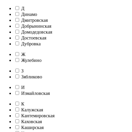
Д
Динамо
Дмитровская
Добрынинская
Домодедовская
Достоевская
Дубровка
Ж
Жулебино
З
Зябликово
И
Измайловская
К
Калужская
Кантемировская
Каховская
Каширская