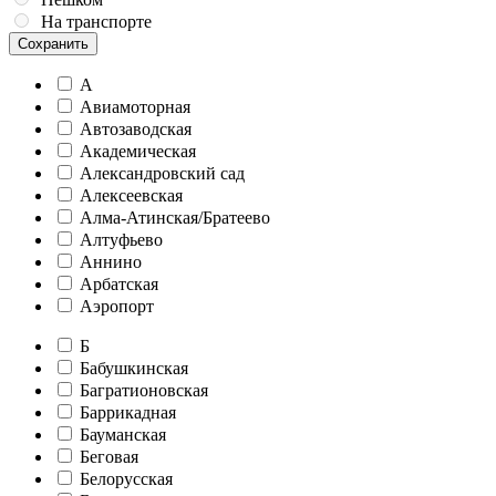
На транспорте
Сохранить
А
Авиамоторная
Автозаводская
Академическая
Александровский сад
Алексеевская
Алма-Атинская/Братеево
Алтуфьево
Аннино
Арбатская
Аэропорт
Б
Бабушкинская
Багратионовская
Баррикадная
Бауманская
Беговая
Белорусская