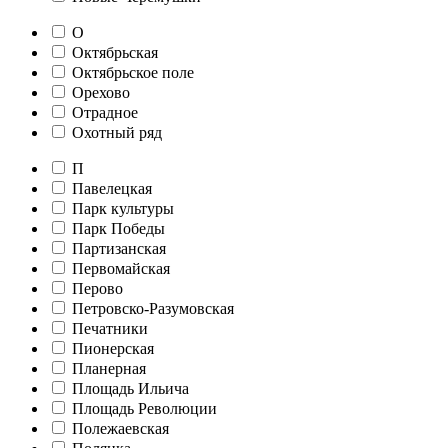
О
Октябрьская
Октябрьское поле
Орехово
Отрадное
Охотный ряд
П
Павелецкая
Парк культуры
Парк Победы
Партизанская
Первомайская
Перово
Петровско-Разумовская
Печатники
Пионерская
Планерная
Площадь Ильича
Площадь Революции
Полежаевская