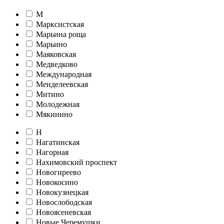
М
Марксистская
Марьина роща
Марьино
Маяковская
Медведково
Международная
Менделеевская
Митино
Молодежная
Мякинино
Н
Нагатинская
Нагорная
Нахимовский проспект
Новогиреево
Новокосино
Новокузнецкая
Новослободская
Новоясеневская
Новые Черемушки