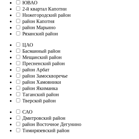
ЮВАО
2-й квартал Капотни
Нижегородский район
район Капотня
район Марьино
Рязанский район
ЦАО
Басманный район
Мещанский район
Пресненский район
район Арбат
район Замоскворечье
район Хамовники
район Якиманка
Таганский район
Тверской район
САО
Дмитровский район
район Восточное Дегунино
Тимирязевский район