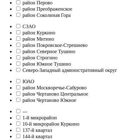
район Перово
район Преображенское
район Соколиная Гора
СЗАО
район Куркино
район Митино
район Покровское-Стрешнево
район Северное Тушино
район Строгино
район Южное Тушино
Северо-Западный административный округ
ЮАО
район Москворечье-Сабурово
район Чертаново Центральное
район Чертаново Южное
---
1-й микрорайон
10-й микрорайон Куркино
137-й квартал
144-й квартал