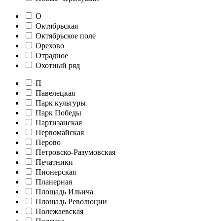
О
Октябрьская
Октябрьское поле
Орехово
Отрадное
Охотный ряд
П
Павелецкая
Парк культуры
Парк Победы
Партизанская
Первомайская
Перово
Петровско-Разумовская
Печатники
Пионерская
Планерная
Площадь Ильича
Площадь Революции
Полежаевская