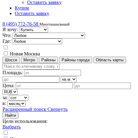
Оставить заявку
Купим
Оставить заявку
8 (495) 772-76-58
Многоканальный
Я хочу:
Что:
Где:
Новая Москва
Шоссе
Метро
Районы
Районы города
Область карты
Площадь:
Цена:
за:
в:
Расширенный поиск
Свернуть
Найти
Цели использования
:
Выбрать