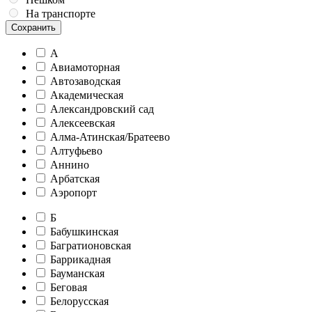
На транспорте
Сохранить
А
Авиамоторная
Автозаводская
Академическая
Александровский сад
Алексеевская
Алма-Атинская/Братеево
Алтуфьево
Аннино
Арбатская
Аэропорт
Б
Бабушкинская
Багратионовская
Баррикадная
Бауманская
Беговая
Белорусская