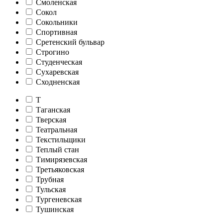
Смоленская
Сокол
Сокольники
Спортивная
Сретенский бульвар
Строгино
Студенческая
Сухаревская
Сходненская
Т
Таганская
Тверская
Театральная
Текстильщики
Теплый стан
Тимирязевская
Третьяковская
Трубная
Тульская
Тургеневская
Тушинская