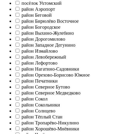
посёлок Ухтомский
район Аэропорт
район Беговой
район Бирюлёво Восточное
район Богородское
район Выхино-Жулебино
район Дорогомилово
район Западное Дегунино
район Измайлово
район Левобережный
район Лефортово
район Нагатино-Садовники
район Орехово-Борисово Южное
район Печатники
район Северное Бутово
район Северное Медведково
район Сокол
район Сокольники
район Солнцево
район Тёплый Стан
район Тропарёво-Никулино
район Хорошёво-Мнёвники