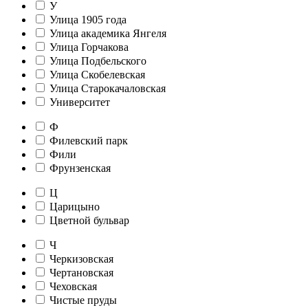
У
Улица 1905 года
Улица академика Янгеля
Улица Горчакова
Улица Подбельского
Улица Скобелевская
Улица Старокачаловская
Университет
Ф
Филевский парк
Фили
Фрунзенская
Ц
Царицыно
Цветной бульвар
Ч
Черкизовская
Чертановская
Чеховская
Чистые пруды