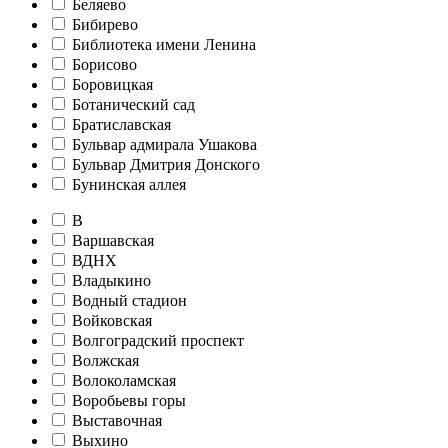
Беляево
Бибирево
Библиотека имени Ленина
Борисово
Боровицкая
Ботанический сад
Братиславская
Бульвар адмирала Ушакова
Бульвар Дмитрия Донского
Бунинская аллея
В
Варшавская
ВДНХ
Владыкино
Водный стадион
Войковская
Волгоградский проспект
Волжская
Волоколамская
Воробьевы горы
Выставочная
Выхино