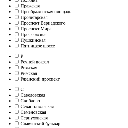
Полянка
Пражская
Преображенская площадь
Пролетарская
Проспект Вернадского
Проспект Мира
Профсоюзная
Пушкинская
Пятницкое шоссе
Р
Речной вокзал
Рижская
Римская
Рязанский проспект
С
Савеловская
Свиблово
Севастопольская
Семеновская
Серпуховская
Славянский бульвар