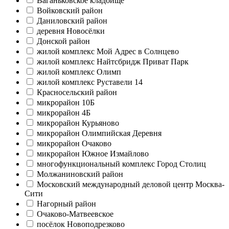
Ваганьковское кладбище
Войковский район
Даниловский район
деревня Новосёлки
Донской район
жилой комплекс Мой Адрес в Солнцево
жилой комплекс Найтсбридж Приват Парк
жилой комплекс Олимп
жилой комплекс Руставели 14
Красносельский район
микрорайон 10Б
микрорайон 4Б
микрорайон Курьяново
микрорайон Олимпийская Деревня
микрорайон Очаково
микрорайон Южное Измайлово
многофункциональный комплекс Город Столиц
Молжаниновский район
Московский международный деловой центр Москва-
Сити
Нагорный район
Очаково-Матвеевское
посёлок Новоподрезково