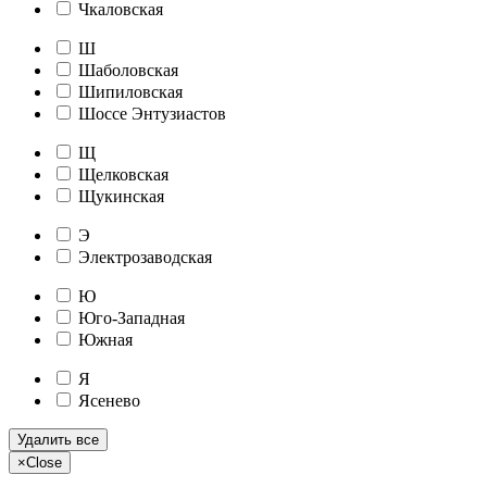
Чкаловская
Ш
Шаболовская
Шипиловская
Шоссе Энтузиастов
Щ
Щелковская
Щукинская
Э
Электрозаводская
Ю
Юго-Западная
Южная
Я
Ясенево
Удалить все
×
Close