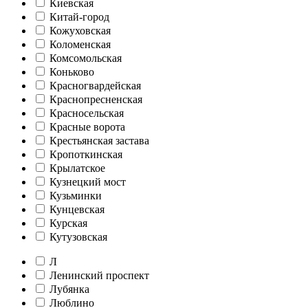
Киевская
Китай-город
Кожуховская
Коломенская
Комсомольская
Коньково
Красногвардейская
Краснопресненская
Красносельская
Красные ворота
Крестьянская застава
Кропоткинская
Крылатское
Кузнецкий мост
Кузьминки
Кунцевская
Курская
Кутузовская
Л
Ленинский проспект
Лубянка
Люблино