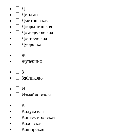
Д
Динамо
Дмитровская
Добрынинская
Домодедовская
Достоевская
Дубровка
Ж
Жулебино
З
Зябликово
И
Измайловская
К
Калужская
Кантемировская
Каховская
Каширская