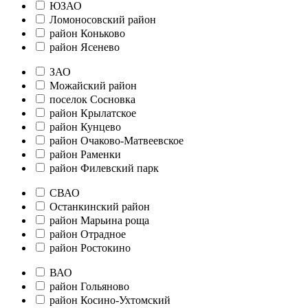
ЮЗАО
Ломоносовский район
район Коньково
район Ясенево
ЗАО
Можайский район
поселок Сосновка
район Крылатское
район Кунцево
район Очаково-Матвеевское
район Раменки
район Филевский парк
СВАО
Останкинский район
район Марьина роща
район Отрадное
район Ростокино
ВАО
район Гольяново
район Косино-Ухтомский