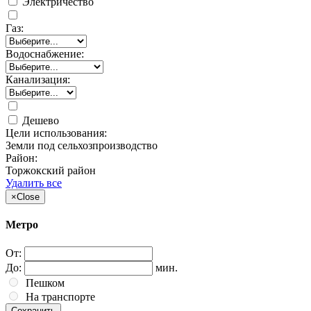
Электричество
Газ:
Водоснабжение:
Канализация:
Дешево
Цели использования:
Земли под сельхозпроизводство
Район:
Торжокский район
Удалить все
×
Close
Метро
От:
До:
мин.
Пешком
На транспорте
Сохранить