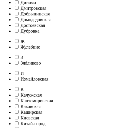
Динамо
Дмитровская
Добрынинская
Домодедовская
Достоевская
Дубровка
Ж
Жулебино
З
Зябликово
И
Измайловская
К
Калужская
Кантемировская
Каховская
Каширская
Киевская
Китай-город