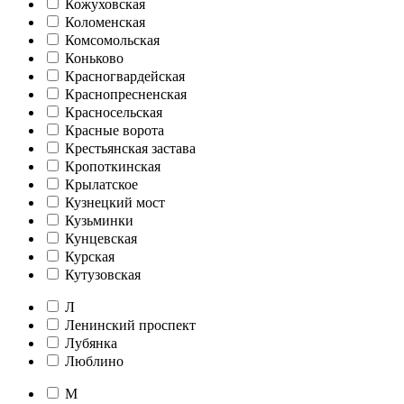
Кожуховская
Коломенская
Комсомольская
Коньково
Красногвардейская
Краснопресненская
Красносельская
Красные ворота
Крестьянская застава
Кропоткинская
Крылатское
Кузнецкий мост
Кузьминки
Кунцевская
Курская
Кутузовская
Л
Ленинский проспект
Лубянка
Люблино
М