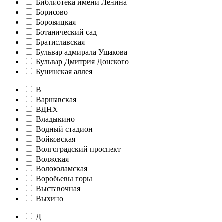
Библиотека имени Ленина
Борисово
Боровицкая
Ботанический сад
Братиславская
Бульвар адмирала Ушакова
Бульвар Дмитрия Донского
Бунинская аллея
В
Варшавская
ВДНХ
Владыкино
Водный стадион
Войковская
Волгоградский проспект
Волжская
Волоколамская
Воробьевы горы
Выставочная
Выхино
Д