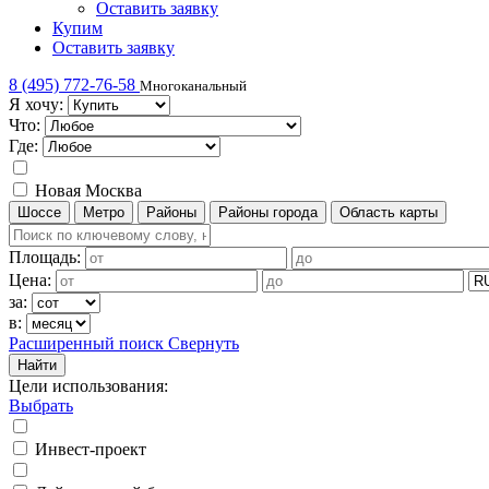
Оставить заявку
Купим
Оставить заявку
8 (495) 772-76-58
Многоканальный
Я хочу:
Что:
Где:
Новая Москва
Шоссе
Метро
Районы
Районы города
Область карты
Площадь:
Цена:
за:
в:
Расширенный поиск
Свернуть
Найти
Цели использования
:
Выбрать
Инвест-проект