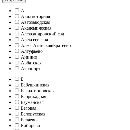
А
Авиамоторная
Автозаводская
Академическая
Александровский сад
Алексеевская
Алма-Атинская/Братеево
Алтуфьево
Аннино
Арбатская
Аэропорт
Б
Бабушкинская
Багратионовская
Баррикадная
Бауманская
Беговая
Белорусская
Беляево
Бибирево