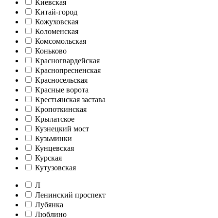
Киевская
Китай-город
Кожуховская
Коломенская
Комсомольская
Коньково
Красногвардейская
Краснопресненская
Красносельская
Красные ворота
Крестьянская застава
Кропоткинская
Крылатское
Кузнецкий мост
Кузьминки
Кунцевская
Курская
Кутузовская
Л
Ленинский проспект
Лубянка
Люблино