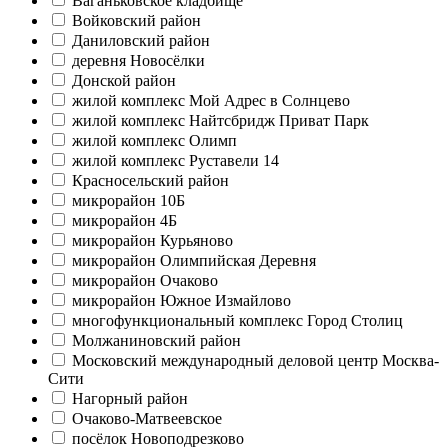
Ваганьковское кладбище
Войковский район
Даниловский район
деревня Новосёлки
Донской район
жилой комплекс Мой Адрес в Солнцево
жилой комплекс Найтсбридж Приват Парк
жилой комплекс Олимп
жилой комплекс Руставели 14
Красносельский район
микрорайон 10Б
микрорайон 4Б
микрорайон Курьяново
микрорайон Олимпийская Деревня
микрорайон Очаково
микрорайон Южное Измайлово
многофункциональный комплекс Город Столиц
Молжаниновский район
Московский международный деловой центр Москва-
Сити
Нагорный район
Очаково-Матвеевское
посёлок Новоподрезково