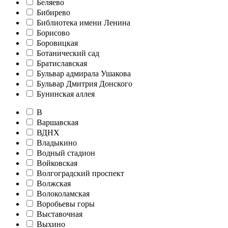
Беляево
Бибирево
Библиотека имени Ленина
Борисово
Боровицкая
Ботанический сад
Братиславская
Бульвар адмирала Ушакова
Бульвар Дмитрия Донского
Бунинская аллея
В
Варшавская
ВДНХ
Владыкино
Водный стадион
Войковская
Волгоградский проспект
Волжская
Волоколамская
Воробьевы горы
Выставочная
Выхино