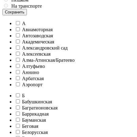
На транспорте
Сохранить
А
Авиамоторная
Автозаводская
Академическая
Александровский сад
Алексеевская
Алма-Атинская/Братеево
Алтуфьево
Аннино
Арбатская
Аэропорт
Б
Бабушкинская
Багратионовская
Баррикадная
Бауманская
Беговая
Белорусская