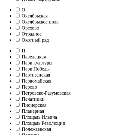
О
Октябрьская
Октябрьское поле
Орехово
Отрадное
Охотный ряд
П
Павелецкая
Парк культуры
Парк Победы
Партизанская
Первомайская
Перово
Петровско-Разумовская
Печатники
Пионерская
Планерная
Площадь Ильича
Площадь Революции
Полежаевская