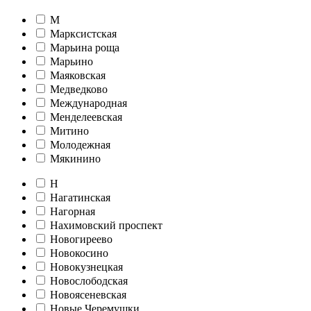
М
Марксистская
Марьина роща
Марьино
Маяковская
Медведково
Международная
Менделеевская
Митино
Молодежная
Мякинино
Н
Нагатинская
Нагорная
Нахимовский проспект
Новогиреево
Новокосино
Новокузнецкая
Новослободская
Новоясеневская
Новые Черемушки