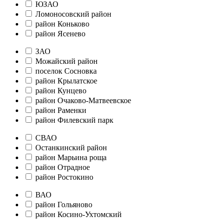
ЮЗАО
Ломоносовский район
район Коньково
район Ясенево
ЗАО
Можайский район
поселок Сосновка
район Крылатское
район Кунцево
район Очаково-Матвеевское
район Раменки
район Филевский парк
СВАО
Останкинский район
район Марьина роща
район Отрадное
район Ростокино
ВАО
район Гольяново
район Косино-Ухтомский