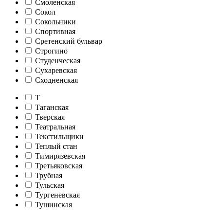
Смоленская
Сокол
Сокольники
Спортивная
Сретенский бульвар
Строгино
Студенческая
Сухаревская
Сходненская
Т
Таганская
Тверская
Театральная
Текстильщики
Теплый стан
Тимирязевская
Третьяковская
Трубная
Тульская
Тургеневская
Тушинская