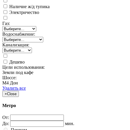
Наличие ж/д тупика
Электричество
Газ:
Водоснабжение:
Канализация:
Дешево
Цели использования:
Земли под кафе
Шоссе:
М4 Дон
Удалить все
×
Close
Метро
От:
До:
мин.
Пешком