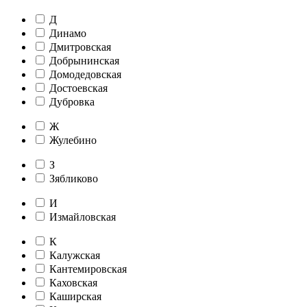
Д
Динамо
Дмитровская
Добрынинская
Домодедовская
Достоевская
Дубровка
Ж
Жулебино
З
Зябликово
И
Измайловская
К
Калужская
Кантемировская
Каховская
Каширская