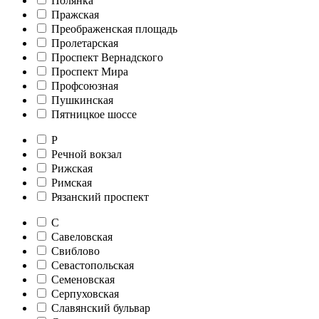
Полянка
Пражская
Преображенская площадь
Пролетарская
Проспект Вернадского
Проспект Мира
Профсоюзная
Пушкинская
Пятницкое шоссе
Р
Речной вокзал
Рижская
Римская
Рязанский проспект
С
Савеловская
Свиблово
Севастопольская
Семеновская
Серпуховская
Славянский бульвар