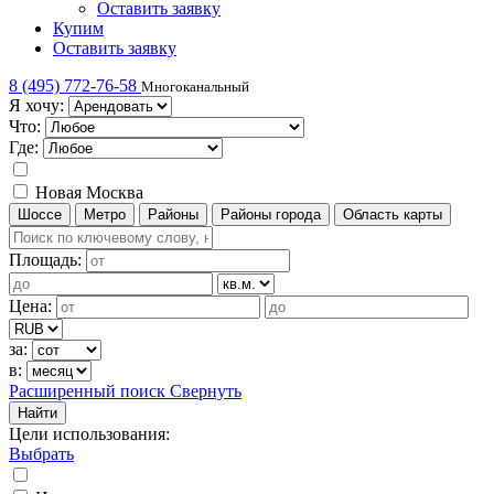
Оставить заявку
Купим
Оставить заявку
8 (495) 772-76-58
Многоканальный
Я хочу:
Что:
Где:
Новая Москва
Шоссе
Метро
Районы
Районы города
Область карты
Площадь:
Цена:
за:
в:
Расширенный поиск
Свернуть
Найти
Цели использования
:
Выбрать