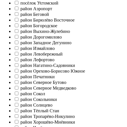
посёлок Ухтомский
район Аэропорт
район Беговой
район Бирюлёво Восточное
район Богородское
район Выхино-Жулебино
район Дорогомилово
район Западное Дегунино
район Измайлово
район Левобережный
район Лефортово
район Нагатино-Садовники
район Орехово-Борисово Южное
район Печатники
район Северное Бутово
район Северное Медведково
район Сокол
район Сокольники
район Солнцево
район Тёплый Стан
район Тропарёво-Никулино
район Хорошёво-Мнёвники