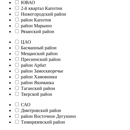
ЮВАО
2-й квартал Капотни
Нижегородский район
район Капотня
район Марьино
Рязанский район
ЦАО
Басманный район
Мещанский район
Пресненский район
район Арбат
район Замоскворечье
район Хамовники
район Якиманка
Таганский район
Тверской район
САО
Дмитровский район
район Восточное Дегунино
Тимирязевский район