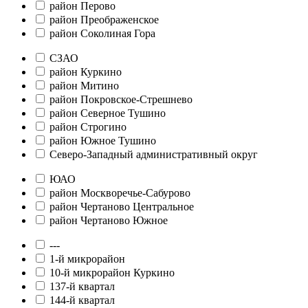
район Перово
район Преображенское
район Соколиная Гора
СЗАО
район Куркино
район Митино
район Покровское-Стрешнево
район Северное Тушино
район Строгино
район Южное Тушино
Северо-Западный административный округ
ЮАО
район Москворечье-Сабурово
район Чертаново Центральное
район Чертаново Южное
---
1-й микрорайон
10-й микрорайон Куркино
137-й квартал
144-й квартал