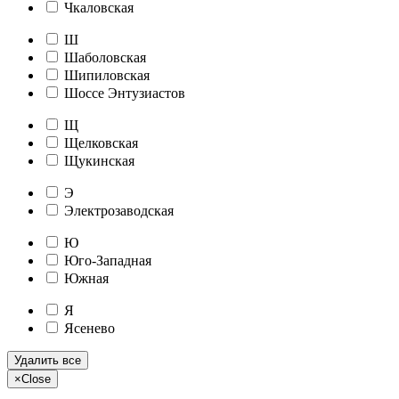
Чкаловская
Ш
Шаболовская
Шипиловская
Шоссе Энтузиастов
Щ
Щелковская
Щукинская
Э
Электрозаводская
Ю
Юго-Западная
Южная
Я
Ясенево
Удалить все
×
Close