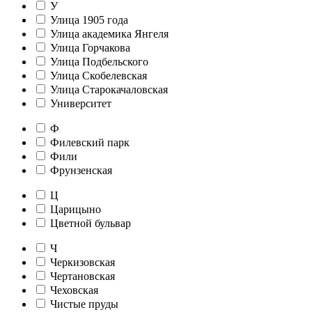
У
Улица 1905 года
Улица академика Янгеля
Улица Горчакова
Улица Подбельского
Улица Скобелевская
Улица Старокачаловская
Университет
Ф
Филевский парк
Фили
Фрунзенская
Ц
Царицыно
Цветной бульвар
Ч
Черкизовская
Чертановская
Чеховская
Чистые пруды