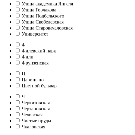
Улица академика Янгеля
Улица Горчакова
Улица Подбельского
Улица Скобелевская
Улица Старокачаловская
Университет
Ф
Филевский парк
Фили
Фрунзенская
Ц
Царицыно
Цветной бульвар
Ч
Черкизовская
Чертановская
Чеховская
Чистые пруды
Чкаловская