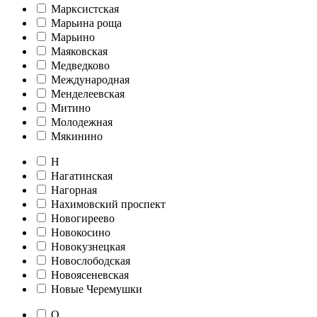
Марксистская
Марьина роща
Марьино
Маяковская
Медведково
Международная
Менделеевская
Митино
Молодежная
Мякинино
Н
Нагатинская
Нагорная
Нахимовский проспект
Новогиреево
Новокосино
Новокузнецкая
Новослободская
Новоясеневская
Новые Черемушки
О