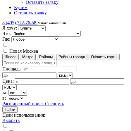
Оставить заявку
Купим
Оставить заявку
8 (495) 772-76-58
Многоканальный
Я хочу:
Что:
Где:
Новая Москва
Шоссе
Метро
Районы
Районы города
Область карты
Площадь:
Цена:
за:
в:
Расширенный поиск
Свернуть
Найти
Цели использования
:
Выбрать