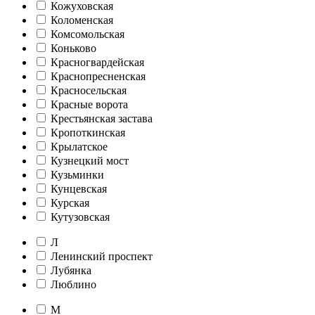
Кожуховская
Коломенская
Комсомольская
Коньково
Красногвардейская
Краснопресненская
Красносельская
Красные ворота
Крестьянская застава
Кропоткинская
Крылатское
Кузнецкий мост
Кузьминки
Кунцевская
Курская
Кутузовская
Л
Ленинский проспект
Лубянка
Люблино
М