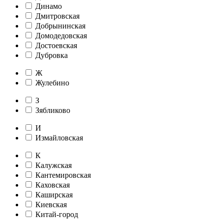
Динамо
Дмитровская
Добрынинская
Домодедовская
Достоевская
Дубровка
Ж
Жулебино
З
Зябликово
И
Измайловская
К
Калужская
Кантемировская
Каховская
Каширская
Киевская
Китай-город