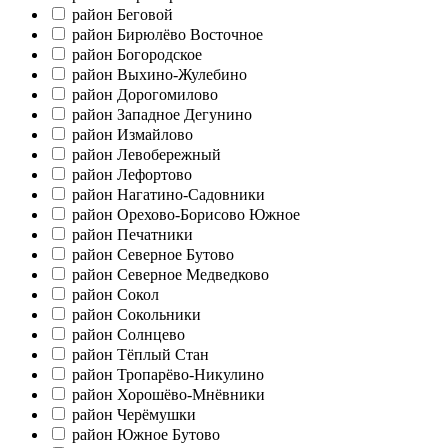
район Беговой
район Бирюлёво Восточное
район Богородское
район Выхино-Жулебино
район Дорогомилово
район Западное Дегунино
район Измайлово
район Левобережный
район Лефортово
район Нагатино-Садовники
район Орехово-Борисово Южное
район Печатники
район Северное Бутово
район Северное Медведково
район Сокол
район Сокольники
район Солнцево
район Тёплый Стан
район Тропарёво-Никулино
район Хорошёво-Мнёвники
район Черёмушки
район Южное Бутово