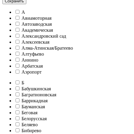
Сохранить
А
Авиамоторная
Автозаводская
Академическая
Александровский сад
Алексеевская
Алма-Атинская/Братеево
Алтуфьево
Аннино
Арбатская
Аэропорт
Б
Бабушкинская
Багратионовская
Баррикадная
Бауманская
Беговая
Белорусская
Беляево
Бибирево