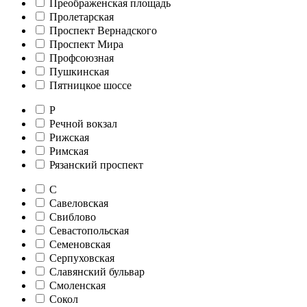
Преображенская площадь
Пролетарская
Проспект Вернадского
Проспект Мира
Профсоюзная
Пушкинская
Пятницкое шоссе
Р
Речной вокзал
Рижская
Римская
Рязанский проспект
С
Савеловская
Свиблово
Севастопольская
Семеновская
Серпуховская
Славянский бульвар
Смоленская
Сокол