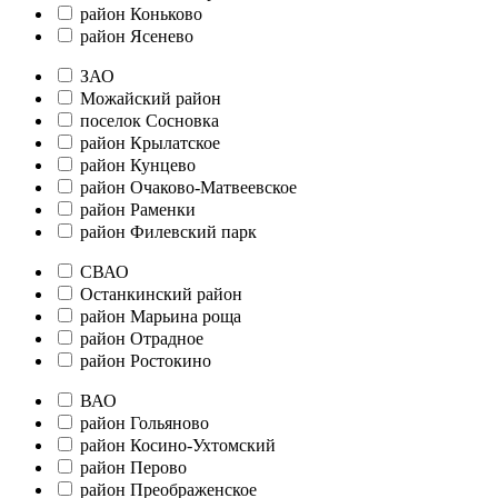
район Коньково
район Ясенево
ЗАО
Можайский район
поселок Сосновка
район Крылатское
район Кунцево
район Очаково-Матвеевское
район Раменки
район Филевский парк
СВАО
Останкинский район
район Марьина роща
район Отрадное
район Ростокино
ВАО
район Гольяново
район Косино-Ухтомский
район Перово
район Преображенское