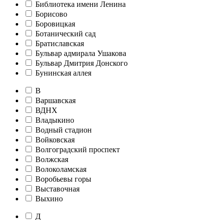
Библиотека имени Ленина
Борисово
Боровицкая
Ботанический сад
Братиславская
Бульвар адмирала Ушакова
Бульвар Дмитрия Донского
Бунинская аллея
В
Варшавская
ВДНХ
Владыкино
Водный стадион
Войковская
Волгоградский проспект
Волжская
Волоколамская
Воробьевы горы
Выставочная
Выхино
Д