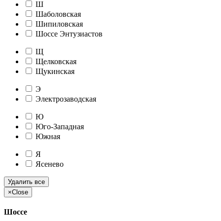
Ш
Шаболовская
Шипиловская
Шоссе Энтузиастов
Щ
Щелковская
Щукинская
Э
Электрозаводская
Ю
Юго-Западная
Южная
Я
Ясенево
Удалить все
×
Close
Шоссе