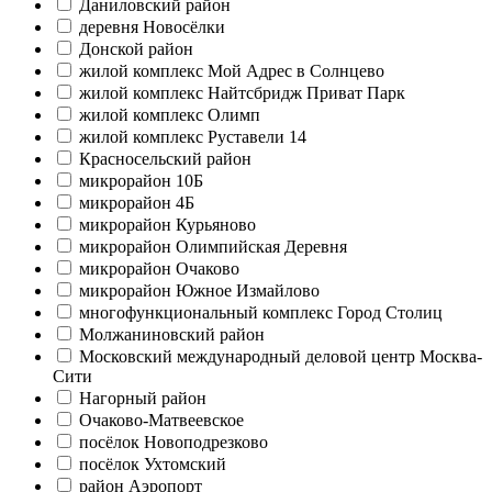
Даниловский район
деревня Новосёлки
Донской район
жилой комплекс Мой Адрес в Солнцево
жилой комплекс Найтсбридж Приват Парк
жилой комплекс Олимп
жилой комплекс Руставели 14
Красносельский район
микрорайон 10Б
микрорайон 4Б
микрорайон Курьяново
микрорайон Олимпийская Деревня
микрорайон Очаково
микрорайон Южное Измайлово
многофункциональный комплекс Город Столиц
Молжаниновский район
Московский международный деловой центр Москва-
Сити
Нагорный район
Очаково-Матвеевское
посёлок Новоподрезково
посёлок Ухтомский
район Аэропорт