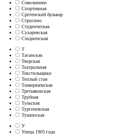
Сокольники
Спортивная
Сретенский бульвар
Строгино
Студенческая
Сухаревская
Сходненская
Т
Таганская
Тверская
Театральная
Текстильщики
Теплый стан
Тимирязевская
Третьяковская
Трубная
Тульская
Тургеневская
Тушинская
У
Улица 1905 года