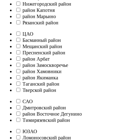
Нижегородский район
район Капотня
район Марьино
Рязанский район
ЦАО
Басманный район
Мещанский район
Пресненский район
район Арбат
район Замоскворечье
район Хамовники
район Якиманка
Таганский район
Тверской район
САО
Дмитровский район
район Восточное Дегунино
Тимирязевский район
ЮЗАО
Ломоносовский район