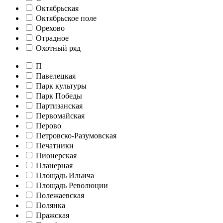
Октябрьская
Октябрьское поле
Орехово
Отрадное
Охотный ряд
П
Павелецкая
Парк культуры
Парк Победы
Партизанская
Первомайская
Перово
Петровско-Разумовская
Печатники
Пионерская
Планерная
Площадь Ильича
Площадь Революции
Полежаевская
Полянка
Пражская