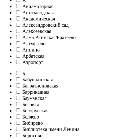
А
Авиамоторная
Автозаводская
Академическая
Александровский сад
Алексеевская
Алма-Атинская/Братеево
Алтуфьево
Аннино
Арбатская
Аэропорт
Б
Бабушкинская
Багратионовская
Баррикадная
Бауманская
Беговая
Белорусская
Беляево
Бибирево
Библиотека имени Ленина
Борисово