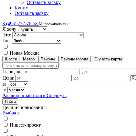
Оставить заявку
Купим
Оставить заявку
8 (495) 772-76-58
Многоканальный
Я хочу:
Что:
Где:
Новая Москва
Шоссе
Метро
Районы
Районы города
Область карты
Площадь:
Цена:
за:
в:
Расширенный поиск
Свернуть
Найти
Цели использования
:
Выбрать
Инвест-проект