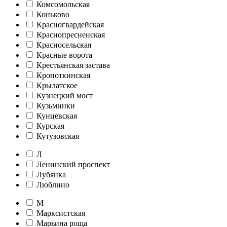
Комсомольская
Коньково
Красногвардейская
Краснопресненская
Красносельская
Красные ворота
Крестьянская застава
Кропоткинская
Крылатское
Кузнецкий мост
Кузьминки
Кунцевская
Курская
Кутузовская
Л
Ленинский проспект
Лубянка
Люблино
М
Марксистская
Марьина роща