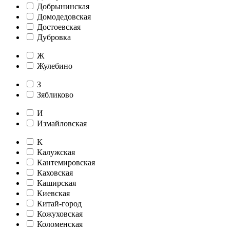
Добрынинская
Домодедовская
Достоевская
Дубровка
Ж
Жулебино
З
Зябликово
И
Измайловская
К
Калужская
Кантемировская
Каховская
Каширская
Киевская
Китай-город
Кожуховская
Коломенская