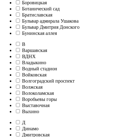
Боровицкая
Ботанический сад
Братиславская
Бульвар адмирала Ушакова
Бульвар Дмитрия Донского
Бунинская аллея
В
Варшавская
ВДНХ
Владыкино
Водный стадион
Войковская
Волгоградский проспект
Волжская
Волоколамская
Воробьевы горы
Выставочная
Выхино
Д
Динамо
Дмитровская