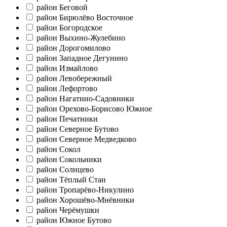
район Беговой
район Бирюлёво Восточное
район Богородское
район Выхино-Жулебино
район Дорогомилово
район Западное Дегунино
район Измайлово
район Левобережный
район Лефортово
район Нагатино-Садовники
район Орехово-Борисово Южное
район Печатники
район Северное Бутово
район Северное Медведково
район Сокол
район Сокольники
район Солнцево
район Тёплый Стан
район Тропарёво-Никулино
район Хорошёво-Мнёвники
район Черёмушки
район Южное Бутово