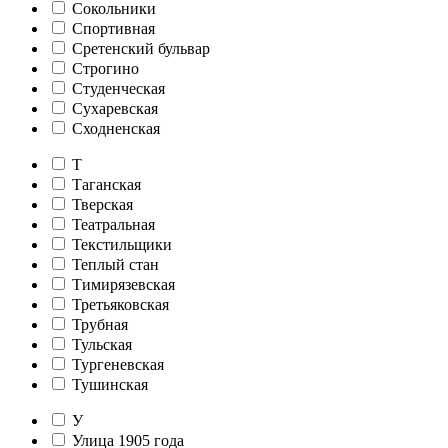
Сокольники
Спортивная
Сретенский бульвар
Строгино
Студенческая
Сухаревская
Сходненская
Т
Таганская
Тверская
Театральная
Текстильщики
Теплый стан
Тимирязевская
Третьяковская
Трубная
Тульская
Тургеневская
Тушинская
У
Улица 1905 года