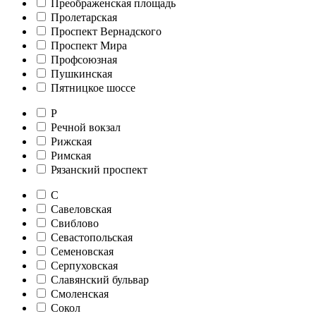
Преображенская площадь
Пролетарская
Проспект Вернадского
Проспект Мира
Профсоюзная
Пушкинская
Пятницкое шоссе
Р
Речной вокзал
Рижская
Римская
Рязанский проспект
С
Савеловская
Свиблово
Севастопольская
Семеновская
Серпуховская
Славянский бульвар
Смоленская
Сокол