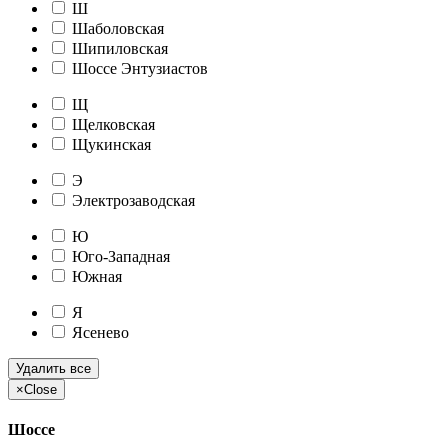
Ш
Шаболовская
Шипиловская
Шоссе Энтузиастов
Щ
Щелковская
Щукинская
Э
Электрозаводская
Ю
Юго-Западная
Южная
Я
Ясенево
Удалить все
×
Close
Шоссе