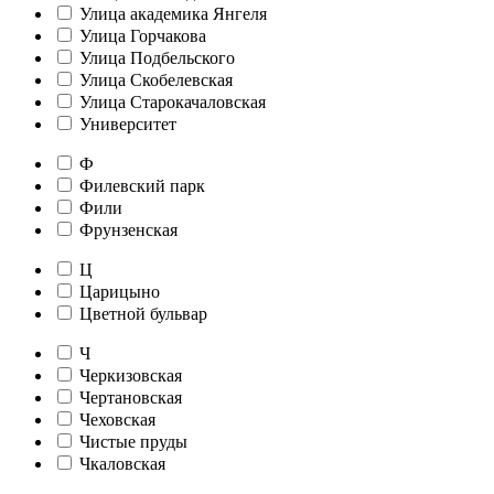
Улица академика Янгеля
Улица Горчакова
Улица Подбельского
Улица Скобелевская
Улица Старокачаловская
Университет
Ф
Филевский парк
Фили
Фрунзенская
Ц
Царицыно
Цветной бульвар
Ч
Черкизовская
Чертановская
Чеховская
Чистые пруды
Чкаловская