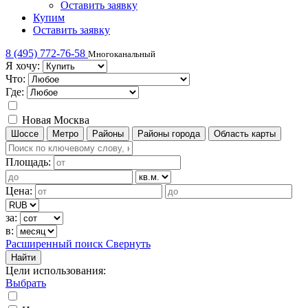
Оставить заявку
Купим
Оставить заявку
8 (495) 772-76-58
Многоканальный
Я хочу:
Что:
Где:
Новая Москва
Шоссе
Метро
Районы
Районы города
Область карты
Площадь:
Цена:
за:
в:
Расширенный поиск
Свернуть
Найти
Цели использования
:
Выбрать