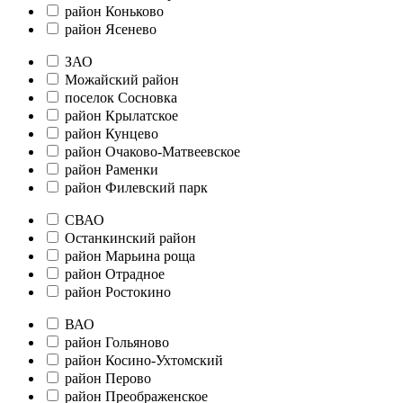
район Коньково
район Ясенево
ЗАО
Можайский район
поселок Сосновка
район Крылатское
район Кунцево
район Очаково-Матвеевское
район Раменки
район Филевский парк
СВАО
Останкинский район
район Марьина роща
район Отрадное
район Ростокино
ВАО
район Гольяново
район Косино-Ухтомский
район Перово
район Преображенское