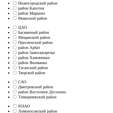
Нижегородский район
район Капотня
район Марьино
Рязанский район
ЦАО
Басманный район
Мещанский район
Пресненский район
район Арбат
район Замоскворечье
район Хамовники
район Якиманка
Таганский район
Тверской район
САО
Дмитровский район
район Восточное Дегунино
Тимирязевский район
ЮЗАО
Ломоносовский район