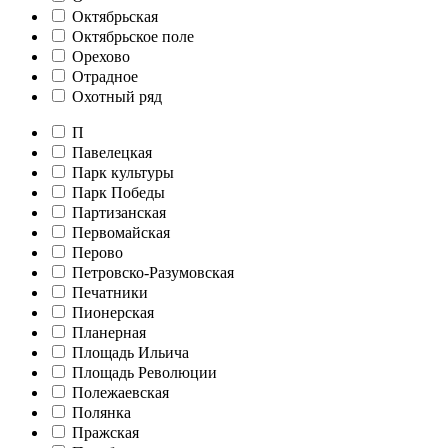
Октябрьская
Октябрьское поле
Орехово
Отрадное
Охотный ряд
П
Павелецкая
Парк культуры
Парк Победы
Партизанская
Первомайская
Перово
Петровско-Разумовская
Печатники
Пионерская
Планерная
Площадь Ильича
Площадь Революции
Полежаевская
Полянка
Пражская