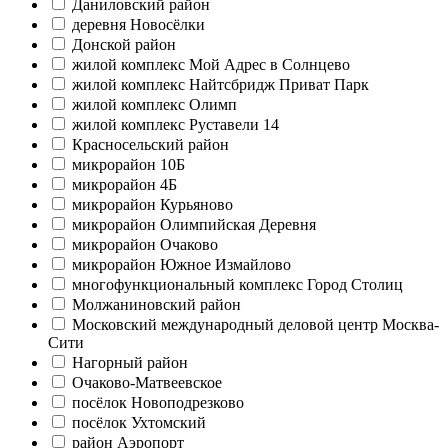
Даниловский район
деревня Новосёлки
Донской район
жилой комплекс Мой Адрес в Солнцево
жилой комплекс Найтсбридж Приват Парк
жилой комплекс Олимп
жилой комплекс Руставели 14
Красносельский район
микрорайон 10Б
микрорайон 4Б
микрорайон Курьяново
микрорайон Олимпийская Деревня
микрорайон Очаково
микрорайон Южное Измайлово
многофункциональный комплекс Город Столиц
Молжаниновский район
Московский международный деловой центр Москва-
Сити
Нагорный район
Очаково-Матвеевское
посёлок Новоподрезково
посёлок Ухтомский
район Аэропорт