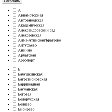
Сохранить
А
Авиамоторная
Автозаводская
Академическая
Александровский сад
Алексеевская
Алма-Атинская/Братеево
Алтуфьево
Аннино
Арбатская
Аэропорт
Б
Бабушкинская
Багратионовская
Баррикадная
Бауманская
Беговая
Белорусская
Беляево
Бибирево