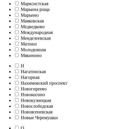
Марксистская
Марьина роща
Марьино
Маяковская
Медведково
Международная
Менделеевская
Митино
Молодежная
Мякинино
Н
Нагатинская
Нагорная
Нахимовский проспект
Новогиреево
Новокосино
Новокузнецкая
Новослободская
Новоясеневская
Новые Черемушки
О