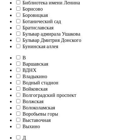
Библиотека имени Ленина
Борисово
Боровицкая
Ботанический сад
Братиславская
Бульвар адмирала Ушакова
Бульвар Дмитрия Донского
Бунинская аллея
В
Варшавская
ВДНХ
Владыкино
Водный стадион
Войковская
Волгоградский проспект
Волжская
Волоколамская
Воробьевы горы
Выставочная
Выхино
Д