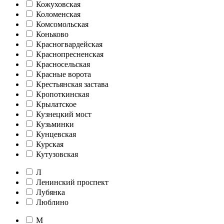
Кожуховская
Коломенская
Комсомольская
Коньково
Красногвардейская
Краснопресненская
Красносельская
Красные ворота
Крестьянская застава
Кропоткинская
Крылатское
Кузнецкий мост
Кузьминки
Кунцевская
Курская
Кутузовская
Л
Ленинский проспект
Лубянка
Люблино
М