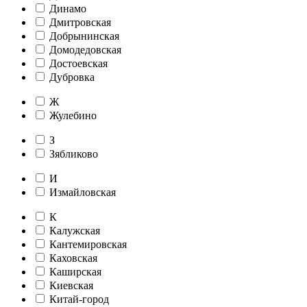
Динамо
Дмитровская
Добрынинская
Домодедовская
Достоевская
Дубровка
Ж
Жулебино
З
Зябликово
И
Измайловская
К
Калужская
Кантемировская
Каховская
Каширская
Киевская
Китай-город