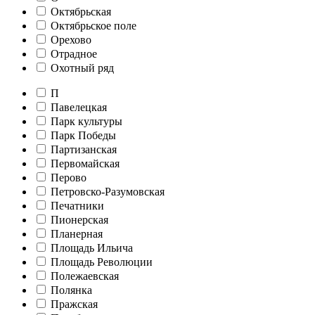
Октябрьская
Октябрьское поле
Орехово
Отрадное
Охотный ряд
П
Павелецкая
Парк культуры
Парк Победы
Партизанская
Первомайская
Перово
Петровско-Разумовская
Печатники
Пионерская
Планерная
Площадь Ильича
Площадь Революции
Полежаевская
Полянка
Пражская