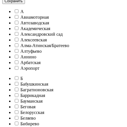
Сохранить
А
Авиамоторная
Автозаводская
Академическая
Александровский сад
Алексеевская
Алма-Атинская/Братеево
Алтуфьево
Аннино
Арбатская
Аэропорт
Б
Бабушкинская
Багратионовская
Баррикадная
Бауманская
Беговая
Белорусская
Беляево
Бибирево