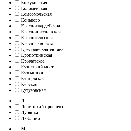
Кожуховская
Коломенская
Комсомольская
Коньково
Красногвардейская
Краснопресненская
Красносельская
Красные ворота
Крестьянская застава
Кропоткинская
Крылатское
Кузнецкий мост
Кузьминки
Кунцевская
Курская
Кутузовская
Л
Ленинский проспект
Лубянка
Люблино
М