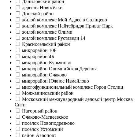
Даниловский район
деревня Новосёлки
Донской район
жилой комплекс Мой Адрес в Солнцево
жилой комплекс Найтсбридж Приват Парк
жилой комплекс Олимп
жилой комплекс Руставели 14
Красносельский район
микрорайон 10Б
микрорайон 4Б
микрорайон Курьяново
микрорайон Олимпийская Деревня
микрорайон Очаково
микрорайон Южное Измайлово
многофункциональный комплекс Город Столиц
Молжаниновский район
Московский международный деловой центр Москва-
Сити
Нагорный район
Очаково-Матвеевское
посёлок Новоподрезково
посёлок Ухтомский
район Аэропорт