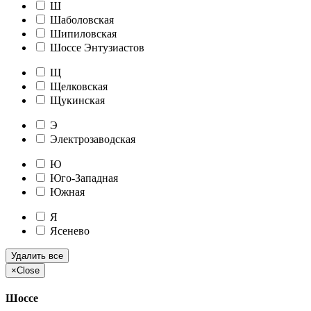
Ш
Шаболовская
Шипиловская
Шоссе Энтузиастов
Щ
Щелковская
Щукинская
Э
Электрозаводская
Ю
Юго-Западная
Южная
Я
Ясенево
Удалить все
×
Close
Шоссе