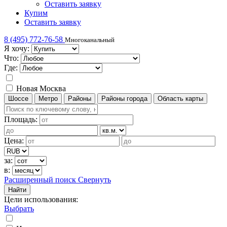
Оставить заявку
Купим
Оставить заявку
8 (495) 772-76-58
Многоканальный
Я хочу:
Что:
Где:
Новая Москва
Шоссе
Метро
Районы
Районы города
Область карты
Площадь:
Цена:
за:
в:
Расширенный поиск
Свернуть
Найти
Цели использования
:
Выбрать