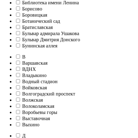
Библиотека имени Ленина
Борисово
Боровицкая
Ботанический сад
Братиславская
Бульвар адмирала Ушакова
Бульвар Дмитрия Донского
Бунинская аллея
В
Варшавская
ВДНХ
Владыкино
Водный стадион
Войковская
Волгоградский проспект
Волжская
Волоколамская
Воробьевы горы
Выставочная
Выхино
Д