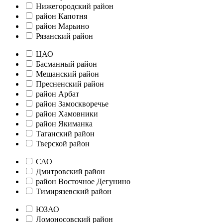
Нижегородский район
район Капотня
район Марьино
Рязанский район
ЦАО
Басманный район
Мещанский район
Пресненский район
район Арбат
район Замоскворечье
район Хамовники
район Якиманка
Таганский район
Тверской район
САО
Дмитровский район
район Восточное Дегунино
Тимирязевский район
ЮЗАО
Ломоносовский район