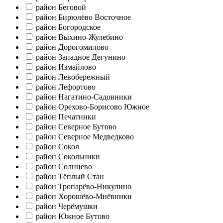
район Беговой
район Бирюлёво Восточное
район Богородское
район Выхино-Жулебино
район Дорогомилово
район Западное Дегунино
район Измайлово
район Левобережный
район Лефортово
район Нагатино-Садовники
район Орехово-Борисово Южное
район Печатники
район Северное Бутово
район Северное Медведково
район Сокол
район Сокольники
район Солнцево
район Тёплый Стан
район Тропарёво-Никулино
район Хорошёво-Мнёвники
район Черёмушки
район Южное Бутово