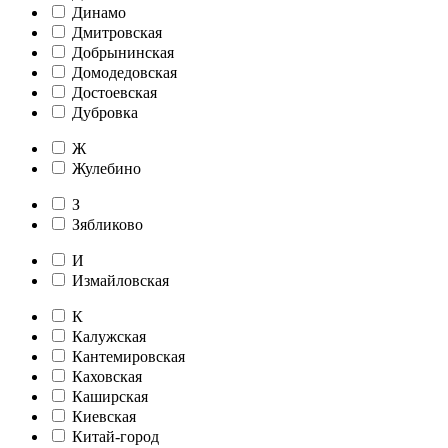
Динамо
Дмитровская
Добрынинская
Домодедовская
Достоевская
Дубровка
Ж
Жулебино
З
Зябликово
И
Измайловская
К
Калужская
Кантемировская
Каховская
Каширская
Киевская
Китай-город