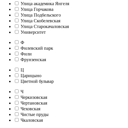
Улица академика Янгеля
Улица Горчакова
Улица Подбельского
Улица Скобелевская
Улица Старокачаловская
Университет
Ф
Филевский парк
Фили
Фрунзенская
Ц
Царицыно
Цветной бульвар
Ч
Черкизовская
Чертановская
Чеховская
Чистые пруды
Чкаловская