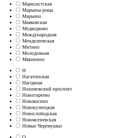
Марксистская
Марьина роща
Марьино
Маяковская
Медведково
Международная
Менделеевская
Митино
Молодежная
Мякинино
Н
Нагатинская
Нагорная
Нахимовский проспект
Новогиреево
Новокосино
Новокузнецкая
Новослободская
Новоясеневская
Новые Черемушки
О