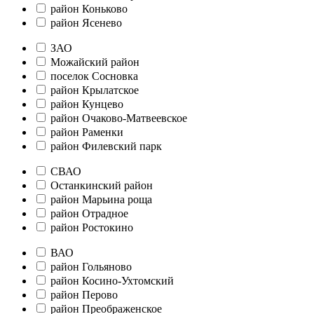
район Коньково
район Ясенево
ЗАО
Можайский район
поселок Сосновка
район Крылатское
район Кунцево
район Очаково-Матвеевское
район Раменки
район Филевский парк
СВАО
Останкинский район
район Марьина роща
район Отрадное
район Ростокино
ВАО
район Гольяново
район Косино-Ухтомский
район Перово
район Преображенское