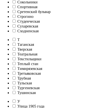
Сокольники
Спортивная
Сретенский бульвар
Строгино
Студенческая
Сухаревская
Сходненская
Т
Таганская
Тверская
Театральная
Текстильщики
Теплый стан
Тимирязевская
Третьяковская
Трубная
Тульская
Тургеневская
Тушинская
У
Улица 1905 года