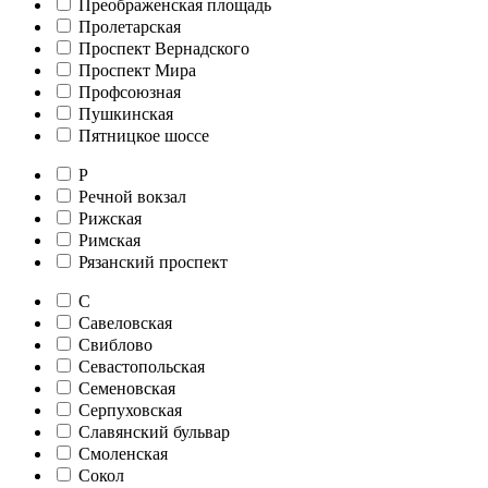
Преображенская площадь
Пролетарская
Проспект Вернадского
Проспект Мира
Профсоюзная
Пушкинская
Пятницкое шоссе
Р
Речной вокзал
Рижская
Римская
Рязанский проспект
С
Савеловская
Свиблово
Севастопольская
Семеновская
Серпуховская
Славянский бульвар
Смоленская
Сокол