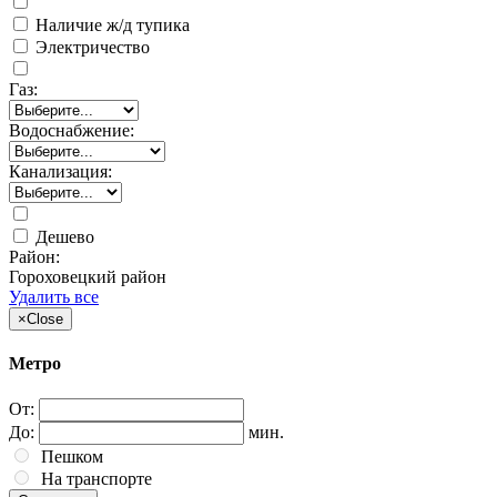
Наличие ж/д тупика
Электричество
Газ:
Водоснабжение:
Канализация:
Дешево
Район:
Гороховецкий район
Удалить все
×
Close
Метро
От:
До:
мин.
Пешком
На транспорте