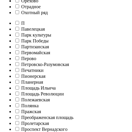
Орехово
Отрадное
Охотный ряд
П
Павелецкая
Парк культуры
Парк Победы
Партизанская
Первомайская
Перово
Петровско-Разумовская
Печатники
Пионерская
Планерная
Площадь Ильича
Площадь Революции
Полежаевская
Полянка
Пражская
Преображенская площадь
Пролетарская
Проспект Вернадского