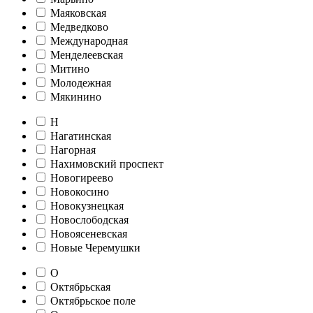
Маяковская
Медведково
Международная
Менделеевская
Митино
Молодежная
Мякинино
Н
Нагатинская
Нагорная
Нахимовский проспект
Новогиреево
Новокосино
Новокузнецкая
Новослободская
Новоясеневская
Новые Черемушки
О
Октябрьская
Октябрьское поле