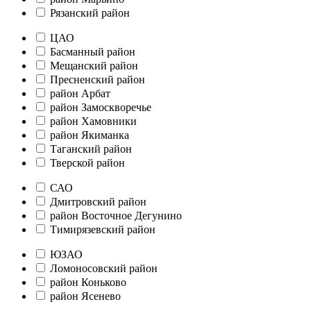
Рязанский район
ЦАО
Басманный район
Мещанский район
Пресненский район
район Арбат
район Замоскворечье
район Хамовники
район Якиманка
Таганский район
Тверской район
САО
Дмитровский район
район Восточное Дегунино
Тимирязевский район
ЮЗАО
Ломоносовский район
район Коньково
район Ясенево