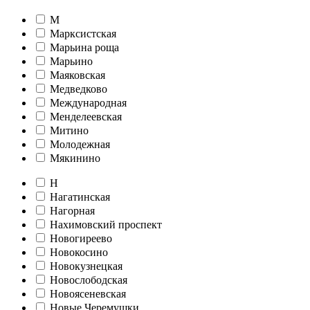
М
Марксистская
Марьина роща
Марьино
Маяковская
Медведково
Международная
Менделеевская
Митино
Молодежная
Мякинино
Н
Нагатинская
Нагорная
Нахимовский проспект
Новогиреево
Новокосино
Новокузнецкая
Новослободская
Новоясеневская
Новые Черемушки