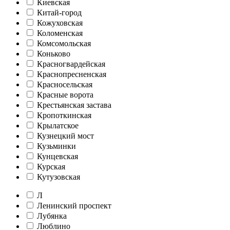
Киевская
Китай-город
Кожуховская
Коломенская
Комсомольская
Коньково
Красногвардейская
Краснопресненская
Красносельская
Красные ворота
Крестьянская застава
Кропоткинская
Крылатское
Кузнецкий мост
Кузьминки
Кунцевская
Курская
Кутузовская
Л
Ленинский проспект
Лубянка
Люблино