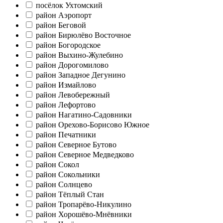
посёлок Ухтомский
район Аэропорт
район Беговой
район Бирюлёво Восточное
район Богородское
район Выхино-Жулебино
район Дорогомилово
район Западное Дегунино
район Измайлово
район Левобережный
район Лефортово
район Нагатино-Садовники
район Орехово-Борисово Южное
район Печатники
район Северное Бутово
район Северное Медведково
район Сокол
район Сокольники
район Солнцево
район Тёплый Стан
район Тропарёво-Никулино
район Хорошёво-Мнёвники