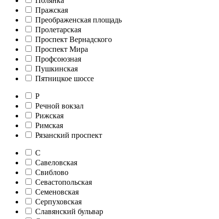
Полянка
Пражская
Преображенская площадь
Пролетарская
Проспект Вернадского
Проспект Мира
Профсоюзная
Пушкинская
Пятницкое шоссе
Р
Речной вокзал
Рижская
Римская
Рязанский проспект
С
Савеловская
Свиблово
Севастопольская
Семеновская
Серпуховская
Славянский бульвар