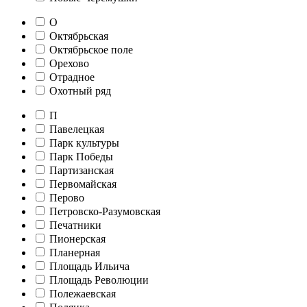
О
Октябрьская
Октябрьское поле
Орехово
Отрадное
Охотный ряд
П
Павелецкая
Парк культуры
Парк Победы
Партизанская
Первомайская
Перово
Петровско-Разумовская
Печатники
Пионерская
Планерная
Площадь Ильича
Площадь Революции
Полежаевская