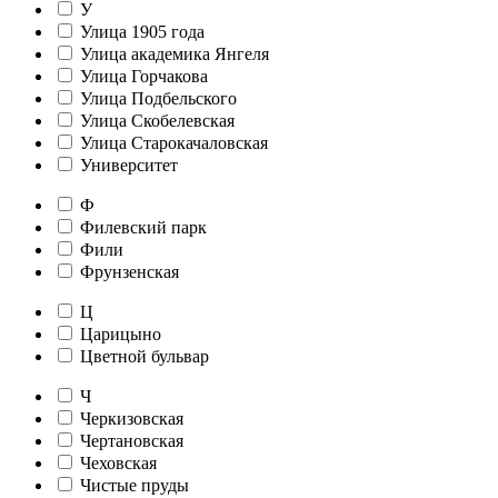
У
Улица 1905 года
Улица академика Янгеля
Улица Горчакова
Улица Подбельского
Улица Скобелевская
Улица Старокачаловская
Университет
Ф
Филевский парк
Фили
Фрунзенская
Ц
Царицыно
Цветной бульвар
Ч
Черкизовская
Чертановская
Чеховская
Чистые пруды