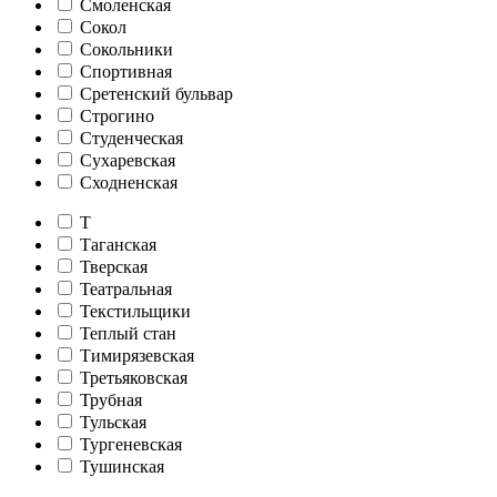
Смоленская
Сокол
Сокольники
Спортивная
Сретенский бульвар
Строгино
Студенческая
Сухаревская
Сходненская
Т
Таганская
Тверская
Театральная
Текстильщики
Теплый стан
Тимирязевская
Третьяковская
Трубная
Тульская
Тургеневская
Тушинская