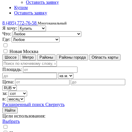
Оставить заявку
Купим
Оставить заявку
8 (495) 772-76-58
Многоканальный
Я хочу:
Что:
Где:
Новая Москва
Шоссе
Метро
Районы
Районы города
Область карты
Площадь:
Цена:
за:
в:
Расширенный поиск
Свернуть
Найти
Цели использования
:
Выбрать