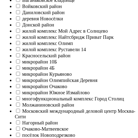
Ваганьковское кладбище
Войковский район
Даниловский район
деревня Новосёлки
Донской район
жилой комплекс Мой Адрес в Солнцево
жилой комплекс Найтсбридж Приват Парк
жилой комплекс Олимп
жилой комплекс Руставели 14
Красносельский район
микрорайон 10Б
микрорайон 4Б
микрорайон Курьяново
микрорайон Олимпийская Деревня
микрорайон Очаково
микрорайон Южное Измайлово
многофункциональный комплекс Город Столиц
Молжаниновский район
Московский международный деловой центр Москва-
Сити
Нагорный район
Очаково-Матвеевское
посёлок Новоподрезково