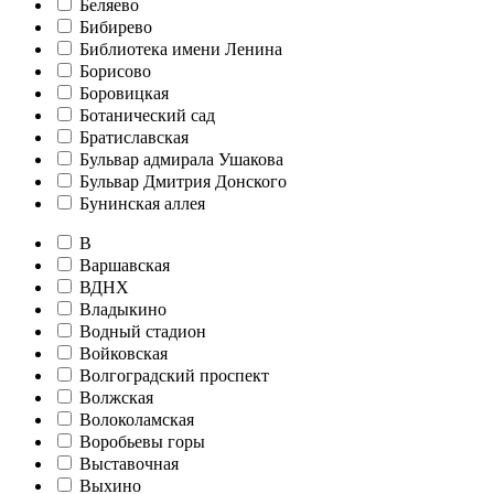
Беляево
Бибирево
Библиотека имени Ленина
Борисово
Боровицкая
Ботанический сад
Братиславская
Бульвар адмирала Ушакова
Бульвар Дмитрия Донского
Бунинская аллея
В
Варшавская
ВДНХ
Владыкино
Водный стадион
Войковская
Волгоградский проспект
Волжская
Волоколамская
Воробьевы горы
Выставочная
Выхино