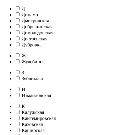
Д
Динамо
Дмитровская
Добрынинская
Домодедовская
Достоевская
Дубровка
Ж
Жулебино
З
Зябликово
И
Измайловская
К
Калужская
Кантемировская
Каховская
Каширская