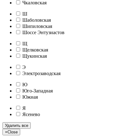
Чкаловская
Ш
Шаболовская
Шипиловская
Шоссе Энтузиастов
Щ
Щелковская
Щукинская
Э
Электрозаводская
Ю
Юго-Западная
Южная
Я
Ясенево
Удалить все
×
Close