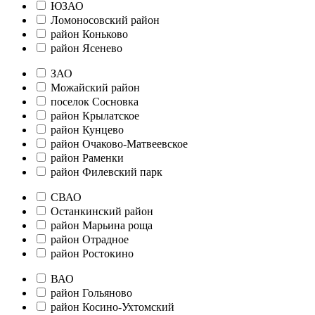
ЮЗАО
Ломоносовский район
район Коньково
район Ясенево
ЗАО
Можайский район
поселок Сосновка
район Крылатское
район Кунцево
район Очаково-Матвеевское
район Раменки
район Филевский парк
СВАО
Останкинский район
район Марьина роща
район Отрадное
район Ростокино
ВАО
район Гольяново
район Косино-Ухтомский