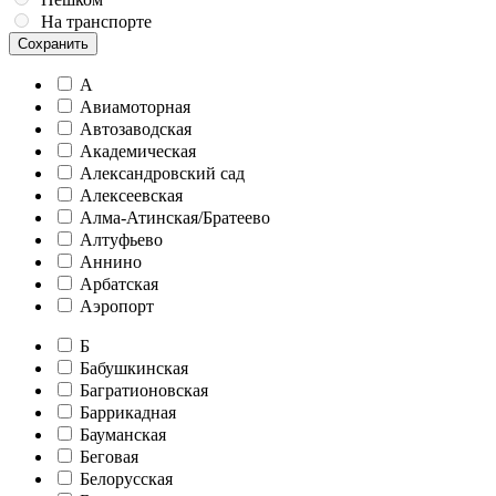
На транспорте
Сохранить
А
Авиамоторная
Автозаводская
Академическая
Александровский сад
Алексеевская
Алма-Атинская/Братеево
Алтуфьево
Аннино
Арбатская
Аэропорт
Б
Бабушкинская
Багратионовская
Баррикадная
Бауманская
Беговая
Белорусская