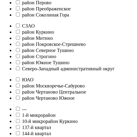
район Перово
район Преображенское
район Соколиная Гора
СЗАО
район Куркино
район Митино
район Покровское-Стрешнево
район Северное Тушино
район Строгино
район Южное Тушино
Северо-Западный административный округ
ЮАО
район Москворечье-Сабурово
район Чертаново Центральное
район Чертаново Южное
---
1-й микрорайон
10-й микрорайон Куркино
137-й квартал
144-й квартал