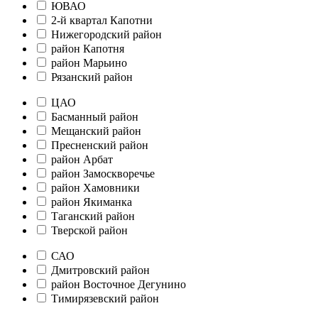
ЮВАО
2-й квартал Капотни
Нижегородский район
район Капотня
район Марьино
Рязанский район
ЦАО
Басманный район
Мещанский район
Пресненский район
район Арбат
район Замоскворечье
район Хамовники
район Якиманка
Таганский район
Тверской район
САО
Дмитровский район
район Восточное Дегунино
Тимирязевский район