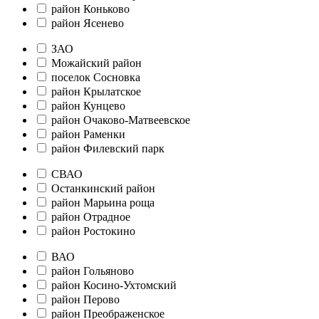
район Коньково
район Ясенево
ЗАО
Можайский район
поселок Сосновка
район Крылатское
район Кунцево
район Очаково-Матвеевское
район Раменки
район Филевский парк
СВАО
Останкинский район
район Марьина роща
район Отрадное
район Ростокино
ВАО
район Гольяново
район Косино-Ухтомский
район Перово
район Преображенское