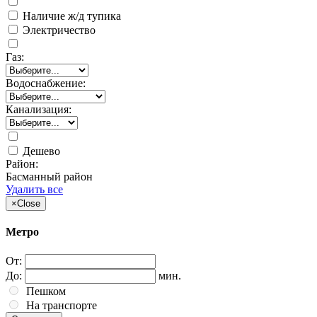
Наличие ж/д тупика
Электричество
Газ:
Водоснабжение:
Канализация:
Дешево
Район:
Басманный район
Удалить все
×
Close
Метро
От:
До:
мин.
Пешком
На транспорте