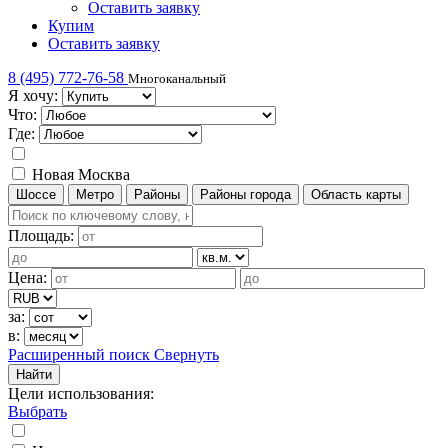
Оставить заявку
Купим
Оставить заявку
8 (495) 772-76-58
Многоканальный
Я хочу:
Что:
Где:
Новая Москва
Шоссе
Метро
Районы
Районы города
Область карты
Площадь:
Цена:
за:
в:
Расширенный поиск
Свернуть
Найти
Цели использования
:
Выбрать