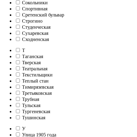
Сокольники
Спортивная
Сретенский бульвар
Строгино
Студенческая
Сухаревская
Сходненская
Т
Таганская
Тверская
Театральная
Текстильщики
Теплый стан
Тимирязевская
Третьяковская
Трубная
Тульская
Тургеневская
Тушинская
У
Улица 1905 года