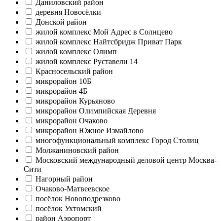
Даниловский район
деревня Новосёлки
Донской район
жилой комплекс Мой Адрес в Солнцево
жилой комплекс Найтсбридж Приват Парк
жилой комплекс Олимп
жилой комплекс Руставели 14
Красносельский район
микрорайон 10Б
микрорайон 4Б
микрорайон Курьяново
микрорайон Олимпийская Деревня
микрорайон Очаково
микрорайон Южное Измайлово
многофункциональный комплекс Город Столиц
Молжаниновский район
Московский международный деловой центр Москва-
Сити
Нагорный район
Очаково-Матвеевское
посёлок Новоподрезково
посёлок Ухтомский
район Аэропорт