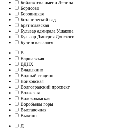
Библиотека имени Ленина
Борисово
Боровицкая
Ботанический сад
Братиславская
Бульвар адмирала Ушакова
Бульвар Дмитрия Донского
Бунинская аллея
В
Варшавская
ВДНХ
Владыкино
Водный стадион
Войковская
Волгоградский проспект
Волжская
Волоколамская
Воробьевы горы
Выставочная
Выхино
Д