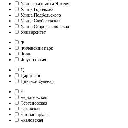
Улица академика Янгеля
Улица Горчакова
Улица Подбельского
Улица Скобелевская
Улица Старокачаловская
Университет
Ф
Филевский парк
Фили
Фрунзенская
Ц
Царицыно
Цветной бульвар
Ч
Черкизовская
Чертановская
Чеховская
Чистые пруды
Чкаловская