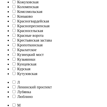
Кожуховская
Коломенская
Комсомольская
Коньково
Красногвардейская
Краснопресненская
Красносельская
Красные ворота
Крестьянская застава
Кропоткинская
Крылатское
Кузнецкий мост
Кузьминки
Кунцевская
Курская
Кутузовская
Л
Ленинский проспект
Лубянка
Люблино
М