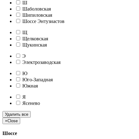
Ш
Шаболовская
Шипиловская
Шоссе Энтузиастов
Щ
Щелковская
Щукинская
Э
Электрозаводская
Ю
Юго-Западная
Южная
Я
Ясенево
Удалить все
×
Close
Шоссе