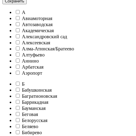
Сохранить
А
Авиамоторная
Автозаводская
Академическая
Александровский сад
Алексеевская
Алма-Атинская/Братеево
Алтуфьево
Аннино
Арбатская
Аэропорт
Б
Бабушкинская
Багратионовская
Баррикадная
Бауманская
Беговая
Белорусская
Беляево
Бибирево