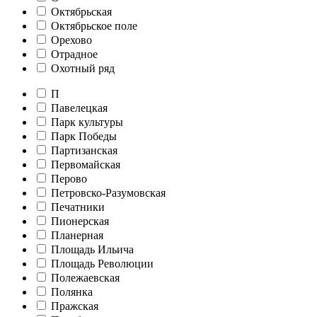
Октябрьская
Октябрьское поле
Орехово
Отрадное
Охотный ряд
П
Павелецкая
Парк культуры
Парк Победы
Партизанская
Первомайская
Перово
Петровско-Разумовская
Печатники
Пионерская
Планерная
Площадь Ильича
Площадь Революции
Полежаевская
Полянка
Пражская