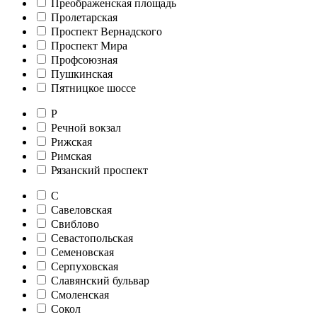
Преображенская площадь
Пролетарская
Проспект Вернадского
Проспект Мира
Профсоюзная
Пушкинская
Пятницкое шоссе
Р
Речной вокзал
Рижская
Римская
Рязанский проспект
С
Савеловская
Свиблово
Севастопольская
Семеновская
Серпуховская
Славянский бульвар
Смоленская
Сокол