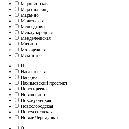
Марксистская
Марьина роща
Марьино
Маяковская
Медведково
Международная
Менделеевская
Митино
Молодежная
Мякинино
Н
Нагатинская
Нагорная
Нахимовский проспект
Новогиреево
Новокосино
Новокузнецкая
Новослободская
Новоясеневская
Новые Черемушки
О