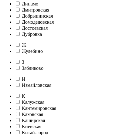
Динамо
Дмитровская
Добрынинская
Домодедовская
Достоевская
Дубровка
Ж
Жулебино
З
Зябликово
И
Измайловская
К
Калужская
Кантемировская
Каховская
Каширская
Киевская
Китай-город