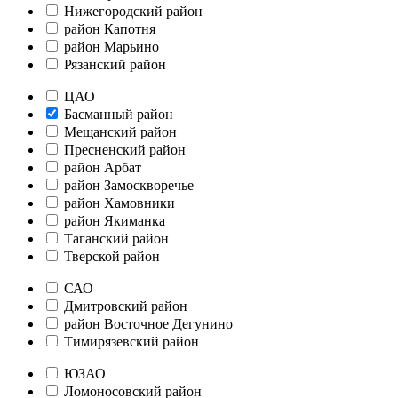
Нижегородский район
район Капотня
район Марьино
Рязанский район
ЦАО
Басманный район
Мещанский район
Пресненский район
район Арбат
район Замоскворечье
район Хамовники
район Якиманка
Таганский район
Тверской район
САО
Дмитровский район
район Восточное Дегунино
Тимирязевский район
ЮЗАО
Ломоносовский район