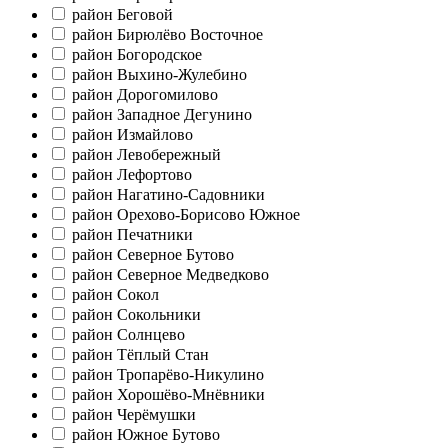
район Беговой
район Бирюлёво Восточное
район Богородское
район Выхино-Жулебино
район Дорогомилово
район Западное Дегунино
район Измайлово
район Левобережный
район Лефортово
район Нагатино-Садовники
район Орехово-Борисово Южное
район Печатники
район Северное Бутово
район Северное Медведково
район Сокол
район Сокольники
район Солнцево
район Тёплый Стан
район Тропарёво-Никулино
район Хорошёво-Мнёвники
район Черёмушки
район Южное Бутово