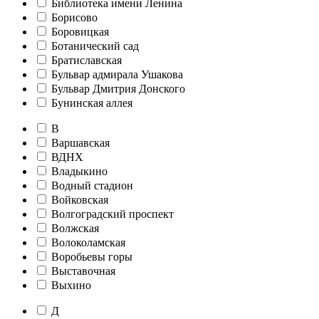
Библиотека имени Ленина
Борисово
Боровицкая
Ботанический сад
Братиславская
Бульвар адмирала Ушакова
Бульвар Дмитрия Донского
Бунинская аллея
В
Варшавская
ВДНХ
Владыкино
Водный стадион
Войковская
Волгоградский проспект
Волжская
Волоколамская
Воробьевы горы
Выставочная
Выхино
Д