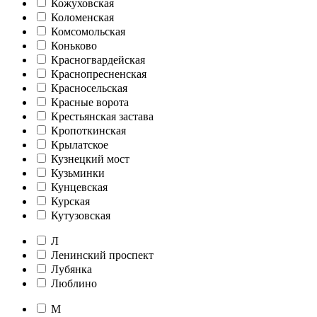
Кожуховская
Коломенская
Комсомольская
Коньково
Красногвардейская
Краснопресненская
Красносельская
Красные ворота
Крестьянская застава
Кропоткинская
Крылатское
Кузнецкий мост
Кузьминки
Кунцевская
Курская
Кутузовская
Л
Ленинский проспект
Лубянка
Люблино
М