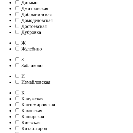
Динамо
Дмитровская
Добрынинская
Домодедовская
Достоевская
Дубровка
Ж
Жулебино
З
Зябликово
И
Измайловская
К
Калужская
Кантемировская
Каховская
Каширская
Киевская
Китай-город