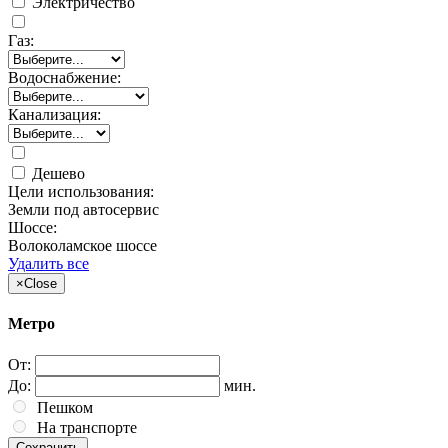
Электричество
Газ:
Водоснабжение:
Канализация:
Дешево
Цели использования:
Земли под автосервис
Шоссе:
Волоколамское шоссе
Удалить все
×
Close
Метро
От:
До:
мин.
Пешком
На транспорте
Сохранить