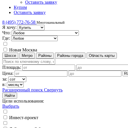
Оставить заявку
Купим
Оставить заявку
8 (495) 772-76-58
Многоканальный
Я хочу:
Что:
Где:
Новая Москва
Шоссе
Метро
Районы
Районы города
Область карты
Площадь:
Цена:
за:
в:
Расширенный поиск
Свернуть
Найти
Цели использования
:
Выбрать
Инвест-проект