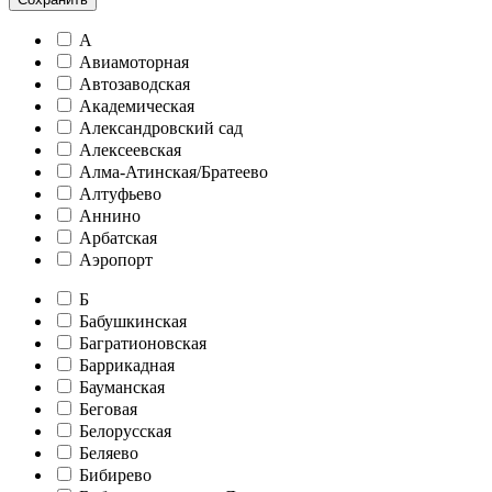
А
Авиамоторная
Автозаводская
Академическая
Александровский сад
Алексеевская
Алма-Атинская/Братеево
Алтуфьево
Аннино
Арбатская
Аэропорт
Б
Бабушкинская
Багратионовская
Баррикадная
Бауманская
Беговая
Белорусская
Беляево
Бибирево